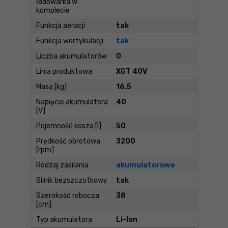
ładowarka w
komplecie
Funkcja aeracji
tak
Funkcja wertykulacji
tak
Liczba akumulatorów
0
Linia produktowa
XGT 40V
Masa [kg]
16.5
Napięcie akumulatora
40
[V]
Pojemność kosza [l]
50
Prędkość obrotowa
3200
[rpm]
Rodzaj zasilania
akumulatorowe
Silnik bezszczotkowy
tak
Szerokość robocza
38
[cm]
Typ akumulatora
Li-Ion