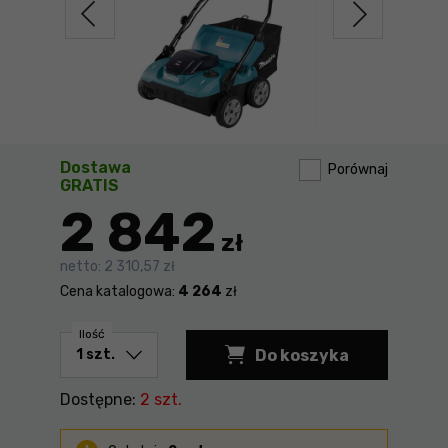
Dostawa
Porównaj
GRATIS
2 842
zł
netto:
2 310,57 zł
Cena katalogowa:
4 264
zł
Ilość
Do koszyka
Dostępne:
2 szt.