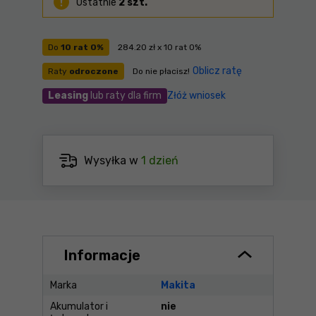
Ostatnie
2 szt.
Do
10 rat 0%
284.20 zł x 10 rat 0%
Oblicz ratę
Raty
odroczone
Do nie płacisz!
Leasing
lub raty dla firm
Złóż wniosek
Wysyłka w
1 dzień
Informacje
Marka
Makita
Akumulator i
nie