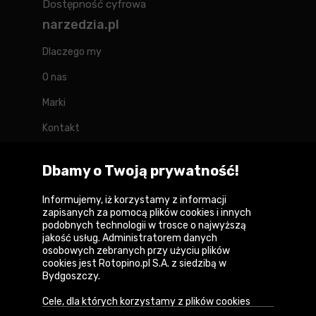
Dostępność cyfrowa
narzedzia.pl
Dlaczego my
O nas
Marki
Kontakt
Blog
Dbamy o Twoją prywatność!
Forum
Informujemy, iż korzystamy z informacji
zapisanych za pomocą plików cookies i innych
podobnych technologii w trosce o najwyższą
jakość usług. Administratorem danych
Copyright © 2026
osobowych zebranych przy użyciu plików
cookies jest Rotopino.pl S.A. z siedzibą w
Polityka prywatności i zasady korzystania z
Bydgoszczy.
serwisu
Cele, dla których korzystamy z plików cookies
Informacja o plikach cookies