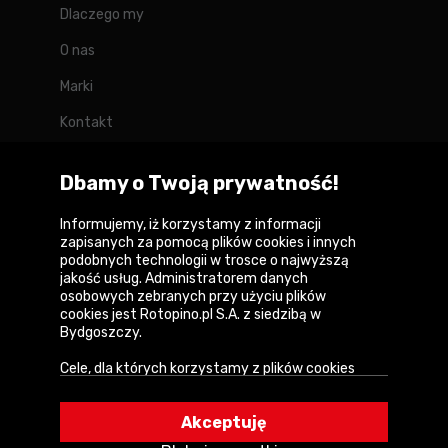
Dlaczego my
O nas
Marki
Kontakt
Blog
Dbamy o Twoją prywatność!
Forum
Informujemy, iż korzystamy z informacji
zapisanych za pomocą plików cookies i innych
podobnych technologii w trosce o najwyższą
jakość usług. Administratorem danych
Copyright © 2026
osobowych zebranych przy użyciu plików
cookies jest Rotopino.pl S.A. z siedzibą w
Polityka prywatności i zasady korzystania z
Bydgoszczy.
serwisu
Cele, dla których korzystamy z plików cookies
Informacja o plikach cookies
• Zapewnienie prawidłowego działania naszego
serwisu i realizacji usług,
Mapa witryny
Akceptuję
• Uwierzytelnienie użytkowników w serwisie,