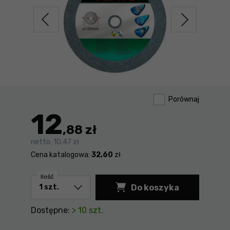
Porównaj
12
,88 zł
netto:
10,47 zł
Cena katalogowa:
32,60
zł
Ilość
Do koszyka
Tarcze szlifierskie
Dostępne:
> 10 szt.