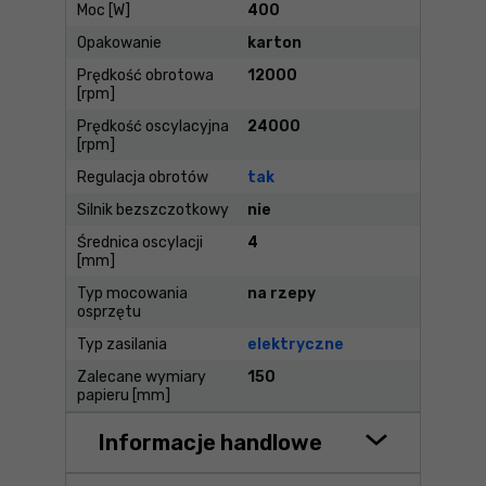
Moc [W]
400
Opakowanie
karton
Prędkość obrotowa
12000
[rpm]
Prędkość oscylacyjna
24000
[rpm]
Regulacja obrotów
tak
Silnik bezszczotkowy
nie
Średnica oscylacji
4
[mm]
Typ mocowania
na rzepy
osprzętu
Typ zasilania
elektryczne
Zalecane wymiary
150
papieru [mm]
Informacje handlowe