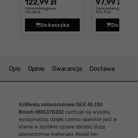
122
,99 zł
97
,99 zł
Cena katalogowa:
Cena katalogowa:
131,08 zł
104,71 zł
Do koszyka
Do koszyk
Talerz szlifierski miękki do GEX 
Taler
Opis
Opinie
Gwarancja
Dostawa
Szlifierka mimośrodowa GEX 40-150
cechuje się wysoką
Bosch 060137B202
wydajnością, dzięki czemu operator jest w
stanie w szybkim czasie obrobić dużą
powierzchnię materiału. Model ten