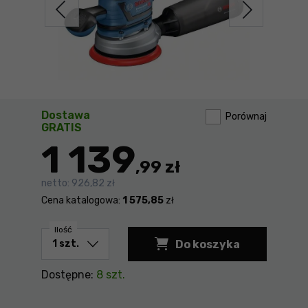
Dostawa
Porównaj
GRATIS
1 139
,99 zł
netto:
926,82 zł
Cena katalogowa:
1 575,85
zł
Ilość
Do koszyka
Szlifierka mimośrod
Dostępne:
8 szt.