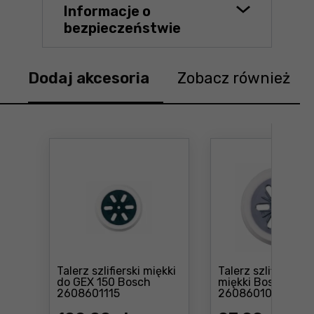
Informacje o
bezpieczeństwie
Dodaj akcesoria
Zobacz również
Talerz szlifierski miękki
Talerz szlifierski
do GEX 150 Bosch
miękki Bosch
Cena: 122 ,99 zł
Cena: 
2608601115
2608601051