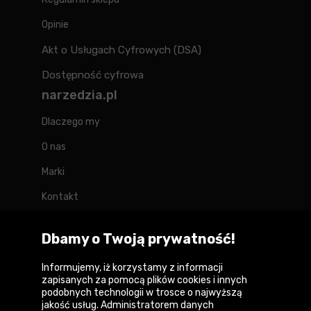
Opinie
Akt o Usługach Cyfrowych (DSA)
Dostępność cyfrowa
narzedzia.pl
Dlaczego my
O nas
Marki
Kontakt
Blog
Dbamy o Twoją prywatność!
Forum
Informujemy, iż korzystamy z informacji
zapisanych za pomocą plików cookies i innych
podobnych technologii w trosce o najwyższą
jakość usług. Administratorem danych