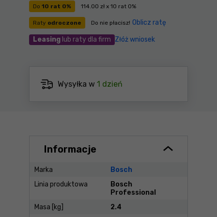
Do
10 rat 0%
114.00 zł x 10 rat 0%
Oblicz ratę
Raty
odroczone
Do nie płacisz!
Leasing
lub raty dla firm
Złóż wniosek
Wysyłka w
1 dzień
Informacje
Marka
Bosch
Linia produktowa
Bosch
Professional
Masa [kg]
2.4