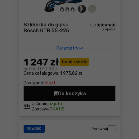
Szlifierka do gipsu
5,0
3 opinie
Bosch GTR 55-225
Parametry
1 247
zł
Do
10 rat 0
%
netto:
1 013,82 zł
Cena katalogowa:
1 973,82 zł
Dostępne:
3 szt.
Do koszyka
Szlifierka do gipsu Bosch G
U Ciebie
już jutro!
Dostawa
GRATIS
NOWOŚĆ
Porównaj