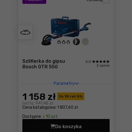
Porównaj
Szlifierka do gipsu
5,0
2 opinie
Bosch GTR 550
Parametry
1 158
zł
Do
10 rat 0
%
netto:
941,46 zł
Cena katalogowa:
1 807,60 zł
Dostępne:
> 10 szt.
Do koszyka
Szlifierka do gipsu Bosch G