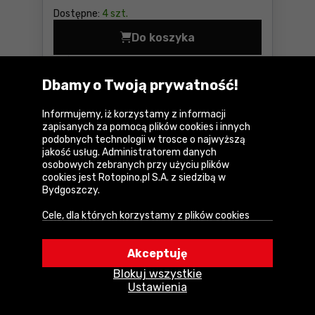
Dostępne:
4 szt.
Do koszyka
Szlifierka oscylacyjna Bosc
U Ciebie
już jutro!
Dostawa
GRATIS
Dbamy o Twoją prywatność!
Informujemy, iż korzystamy z informacji
OKAZJA
Porównaj
zapisanych za pomocą plików cookies i innych
podobnych technologii w trosce o najwyższą
jakość usług. Administratorem danych
osobowych zebranych przy użyciu plików
cookies jest Rotopino.pl S.A. z siedzibą w
Bydgoszczy.
Cele, dla których korzystamy z plików cookies
• Zapewnienie prawidłowego działania naszego
serwisu i realizacji usług,
Akceptuję
• Uwierzytelnienie użytkowników w serwisie,
Szlifierka do betonu Bosch GBR 15
Blokuj wszystkie
CA
• Optymalizowanie wydajności i szybkości
Ustawienia
działania serwisu i usług,
• Dostosowywanie treści do Twoich preferencji,