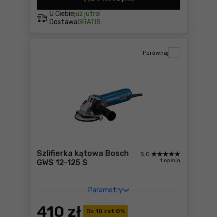
Szlifierka kątowa Bosch GWS
U Ciebie
już jutro!
Dostawa
GRATIS
Porównaj
Szlifierka kątowa Bosch
5,0
1 opinia
GWS 12-125 S
Parametry
410
zł
Do
10 rat 0
%