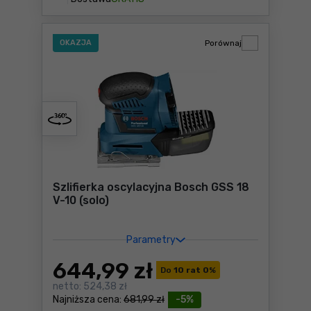
OKAZJA
Porównaj
Szlifierka oscylacyjna Bosch GSS 18
V-10 (solo)
Parametry
644
,99 zł
Do
10 rat 0
%
netto:
524,38 zł
Najniższa cena:
681,99 zł
-5%