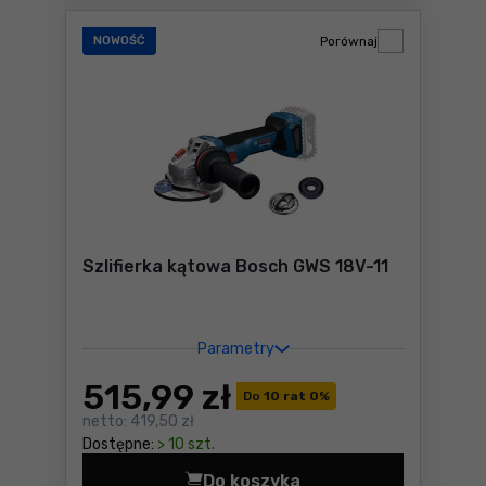
NOWOŚĆ
Porównaj
Szlifierka kątowa Bosch GWS 18V-11
Parametry
515
,99 zł
Do
10 rat 0
%
netto:
419,50 zł
Dostępne:
> 10 szt.
Do koszyka