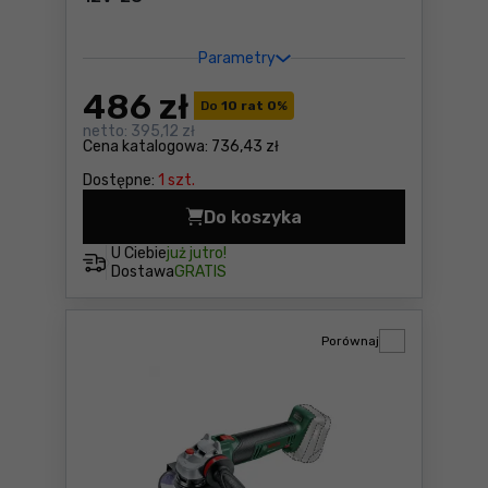
Parametry
486
zł
Do
10 rat 0
%
netto:
395,12 zł
Cena katalogowa:
736,43 zł
Dostępne:
1 szt.
Do koszyka
Narzędzie wielofunkcyjne B
U Ciebie
już jutro!
Dostawa
GRATIS
Porównaj