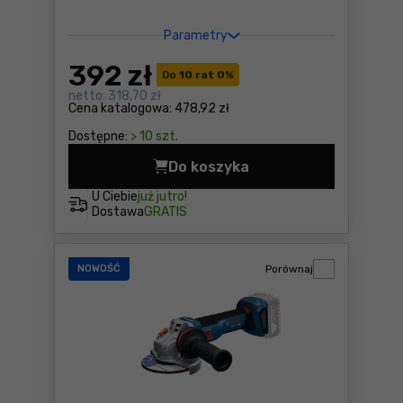
Parametry
392
zł
Do
10 rat 0
%
netto:
318,70 zł
Cena katalogowa:
478,92 zł
Dostępne:
> 10 szt.
Do koszyka
U Ciebie
już jutro!
Dostawa
GRATIS
NOWOŚĆ
Porównaj