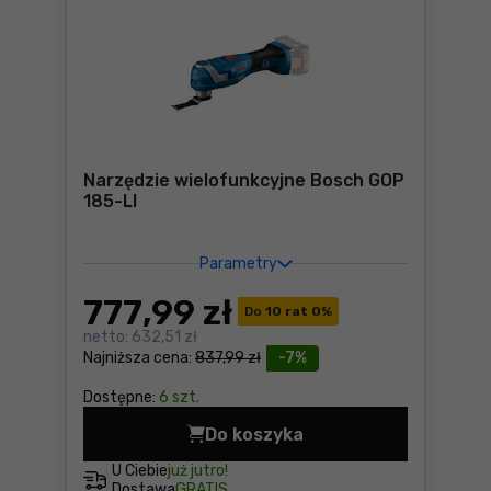
Narzędzie wielofunkcyjne Bosch GOP
185-LI
Parametry
777
,99 zł
Do
10 rat 0
%
netto:
632,51 zł
Najniższa cena:
837,99 zł
-7%
Dostępne:
6 szt.
Do koszyka
Narzędzie wielofunkcyjne B
U Ciebie
już jutro!
Dostawa
GRATIS