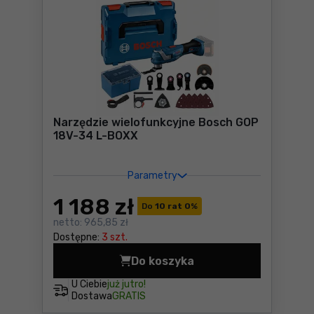
Narzędzie wielofunkcyjne Bosch GOP
18V-34 L-BOXX
Parametry
1 188
zł
Do
10 rat 0
%
netto:
965,85 zł
Dostępne:
3 szt.
Do koszyka
Narzędzie wielofunkcyjne 
U Ciebie
już jutro!
Dostawa
GRATIS