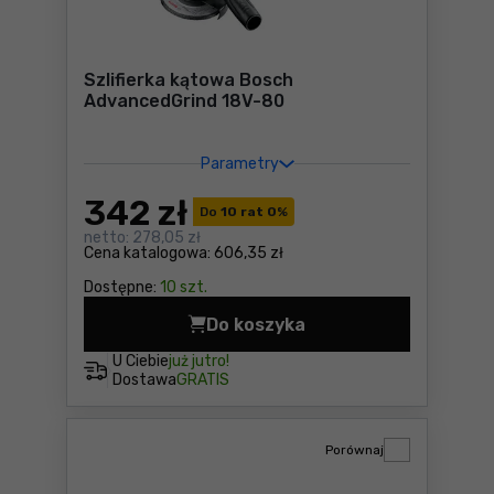
Szlifierka kątowa Bosch
AdvancedGrind 18V-80
Parametry
342
zł
Do
10 rat 0
%
netto:
278,05 zł
Cena katalogowa:
606,35 zł
Dostępne:
10 szt.
Do koszyka
Szlifierka kątowa Bosch Ad
U Ciebie
już jutro!
Dostawa
GRATIS
Porównaj