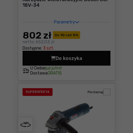
18V-34
Parametry
802
zł
Do
10 rat 0
%
netto:
652,03 zł
Dostępne:
3 szt.
Do koszyka
Narzędzie wielofunkcyjne B
U Ciebie
już jutro!
Dostawa
GRATIS
SUPEROFERTA
Porównaj