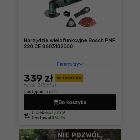
Narzędzie wielofunkcyjne Bosch PMF
220 CE 0603102000
Parametry
339
zł
Do
10 rat 0
%
netto:
275,61 zł
Dostępne:
5 szt.
Do koszyka
Narzędzie wielofunkcyjne 
U Ciebie
już jutro!
Dostawa
GRATIS