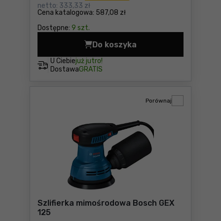
netto:
333,33 zł
Cena katalogowa:
587,08 zł
Dostępne:
9 szt.
Do koszyka
Szlifierka kątowa Bosch GW
U Ciebie
już jutro!
Dostawa
GRATIS
Porównaj
Szlifierka mimośrodowa Bosch GEX
125