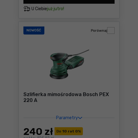
U Ciebie
już jutro!
NOWOŚĆ
Porównaj
Szlifierka mimośrodowa Bosch PEX
220 A
Parametry
240
zł
Do
10 rat 0
%