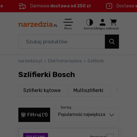
eo
Darmowa
dostawa od 250 zł
Dostawa
Ctrl
M
Elektronarzędzia
Menu główne
Menu
Kontrast
Zaloguj się
Koszyk
Dom i ogród
Filtry
Organizery i transport
narzedzia.pl
>
Elektronarzędzia
>
Szlifierki
Produkty
Narzędzia
Szlifierki Bosch
Stopka
Akcesoria
produkty
produkty
Szlifierki kątowe
Multiszlifierki
Szlifier
BHP
Mapa strony
Sortuj
Branże
Sortuj od
Popularność największa
Filtruj (1)
Okazje
POLECAMY