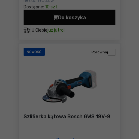
netto:
195,12 zł
Dostępne:
10 szt.
Do koszyka
Szlifierka mimośrodowa Bos
U Ciebie
już jutro!
NOWOŚĆ
Porównaj
Szlifierka kątowa Bosch GWS 18V-8