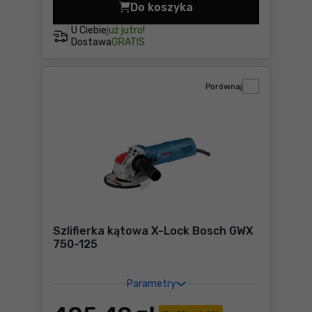
Do koszyka
Szlifierka kątowa Bosch GW
U Ciebie
już jutro!
Dostawa
GRATIS
Porównaj
Szlifierka kątowa X-Lock Bosch GWX
750-125
Parametry