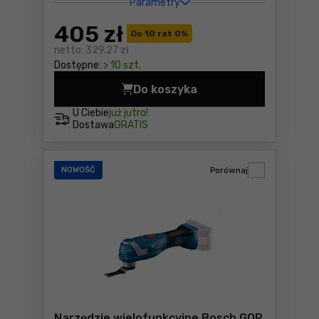
Parametry
405
zł
Do
10 rat 0
%
netto:
329,27 zł
Dostępne:
> 10 szt.
Do koszyka
Szlifierka kątowa Bosch GW
U Ciebie
już jutro!
Dostawa
GRATIS
NOWOŚĆ
Porównaj
Narzędzie wielofunkcyjne Bosch GOP