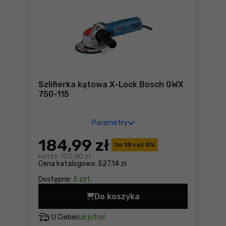
Szlifierka kątowa X-Lock Bosch GWX
750-115
Parametry
184
,99 zł
Do
10 rat 0
%
netto:
150,40 zł
Cena katalogowa:
527,14 zł
Dostępne:
5 szt.
Do koszyka
Szlifierka kątowa X-Lock B
U Ciebie
już jutro!