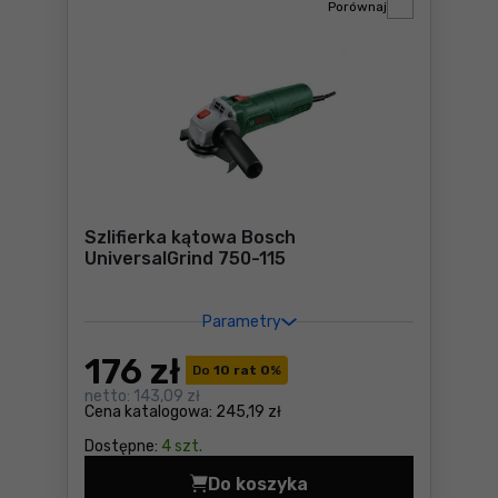
Porównaj
Szlifierka kątowa Bosch
UniversalGrind 750-115
Parametry
176
zł
Do
10 rat 0
%
netto:
143,09 zł
Cena katalogowa:
245,19 zł
Dostępne:
4 szt.
Do koszyka
Szlifierka kątowa Bosch Uni