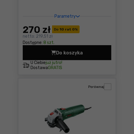
Parametry
270
zł
Do
10 rat 0
%
netto:
219,51 zł
Dostępne:
8 szt.
Do koszyka
Szlifierka kątowa Bosch PW
U Ciebie
już jutro!
Dostawa
GRATIS
Porównaj