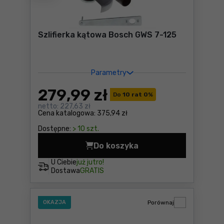
Szlifierka kątowa Bosch GWS 7-125
Parametry
279
,99 zł
Do
10 rat 0
%
netto:
227,63 zł
Cena katalogowa:
375,94 zł
Dostępne:
> 10 szt.
Do koszyka
Szlifierka kątowa Bosch GW
U Ciebie
już jutro!
Dostawa
GRATIS
OKAZJA
Porównaj