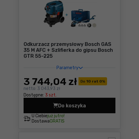
Odkurzacz przemysłowy Bosch GAS
35 M AFC + Szlifierka do gipsu Bosch
GTR 55-225
Parametry
3 744
,04 zł
Do
10 rat 0
%
netto:
3 043,93 zł
Dostępne:
3 szt.
Do koszyka
Odkurzacz przemysłowy Bosc
U Ciebie
już jutro!
Dostawa
GRATIS