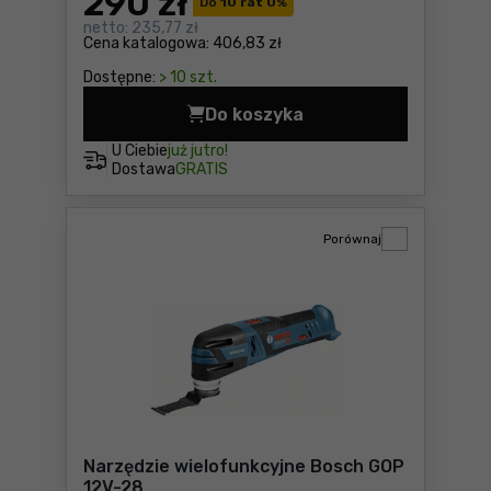
290
zł
Do
10 rat 0
%
netto:
235,77 zł
Cena katalogowa:
406,83 zł
Dostępne:
> 10 szt.
Do koszyka
Szlifierka kątowa Bosch GW
U Ciebie
już jutro!
Dostawa
GRATIS
Porównaj
Narzędzie wielofunkcyjne Bosch GOP
12V-28