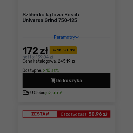
Szlifierka kątowa Bosch
UniversalGrind 750-125
Parametry
172
zł
Do
10 rat 0
%
netto:
139,84 zł
Cena katalogowa:
245,19 zł
Dostępne:
> 10 szt.
Do koszyka
Szlifierka kątowa Bosch Uni
U Ciebie
już jutro!
50,96 zł
ZESTAW
Oszczędzasz: