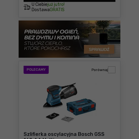
U Ciebie
już jutro!
Dostawa
GRATIS
POLECAMY
Porównaj
Szlifierka oscylacyjna Bosch GSS