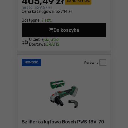
405
,49 zł
Do
10 rat 0
%
netto:
329,67 zł
Cena katalogowa:
527,14 zł
Dostępne:
7 szt.
Do koszyka
Szlifierka kątowa X-Lock B
U Ciebie
już jutro!
Dostawa
GRATIS
NOWOŚĆ
Porównaj
Szlifierka kątowa Bosch PWS 18V-70