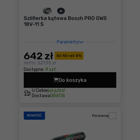
Szlifierka kątowa Bosch PRO GWS
18V-11 S
Parametry
642
zł
Do
10 rat 0
%
netto:
521,95 zł
Dostępne:
9 szt.
Do koszyka
Szlifierka kątowa Bosch PR
U Ciebie
już jutro!
Dostawa
GRATIS
NOWOŚĆ
Porównaj