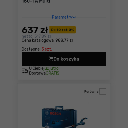
160-1 A Multi
Parametry
637
zł
Do
10 rat 0
%
netto:
517,89 zł
Cena katalogowa:
988,77 zł
Dostępne:
3 szt.
Do koszyka
Szlifierka oscylacyjna Bosc
U Ciebie
już jutro!
Dostawa
GRATIS
Porównaj