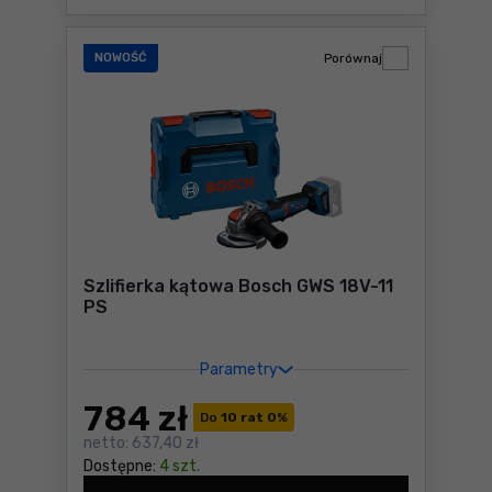
NOWOŚĆ
Porównaj
Szlifierka kątowa Bosch GWS 18V-11
PS
Parametry
784
zł
Do
10 rat 0
%
netto:
637,40 zł
Dostępne:
4 szt.