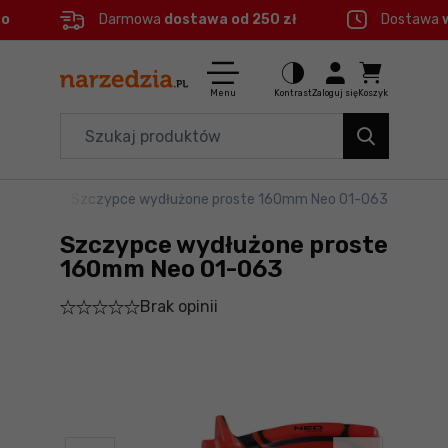
eo
Darmowa
dostawa od 250 zł
Dostawa
Ctrl
M
Elektronarzędzia
Menu główne
Menu
Kontrast
Zaloguj się
Koszyk
Dom i ogród
Informacje o produkcie
Organizery i transport
ydłużone
>
Szczypce wydłużone proste 160mm Neo 01-063
Do koszyka
Narzędzia
Szczypce wydłużone proste
Szczegółowe informacje
Akcesoria
160mm Neo 01-063
Brak opinii
BHP
Stopka
Branże
Mapa strony
Okazje