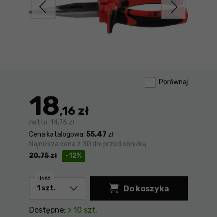
Porównaj
18
,16 zł
netto:
14,76 zł
Cena katalogowa:
55,47
zł
Najniższa cena z 30 dni przed obniżką
20,75
zł
-12%
Ilość
Do koszyka
Szczypce wydłużone
Dostępne:
> 10 szt.