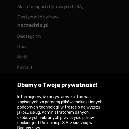
Akt o Usługach Cyfrowych (DSA)
Dostępność cyfrowa
narzedzia.pl
Dlaczego my
O nas
Marki
Kontakt
Blog
Dbamy o Twoją prywatność!
Forum
Informujemy, iż korzystamy z informacji
zapisanych za pomocą plików cookies i innych
podobnych technologii w trosce o najwyższą
jakość usług. Administratorem danych
Copyright © 2026
osobowych zebranych przy użyciu plików
cookies jest Rotopino.pl S.A. z siedzibą w
Polityka prywatności i zasady korzystania z
Bydgoszczy.