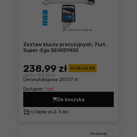
Zestaw kluczy precyzyjnych, 7szt.
Super-Ego SEH001400
238
,99 zł
Do
10 rat 0
%
netto:
194,30 zł
Cena katalogowa:
257,07 zł
Dostępne:
1 szt.
Do koszyka
Zestaw kluczy precyzyjnyc
U Ciebie za
2-3 dni
Porównaj