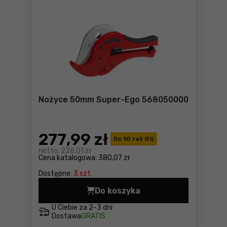
Nożyce 50mm Super-Ego 568050000
277
,99 zł
Do
10 rat 0
%
netto:
226,01 zł
Cena katalogowa:
380,07 zł
Dostępne:
3 szt.
Do koszyka
Nożyce 50mm Super-Ego 56
U Ciebie za
2-3 dni
Dostawa
GRATIS