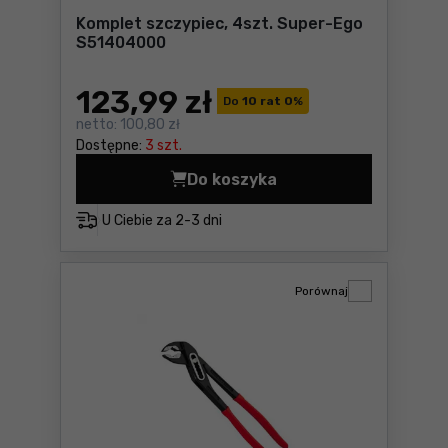
Komplet szczypiec, 4szt. Super-Ego
S51404000
123
,99 zł
Do
10 rat 0
%
netto:
100,80 zł
Dostępne:
3 szt.
Do koszyka
Komplet szczypiec, 4szt. 
U Ciebie za
2-3 dni
Porównaj