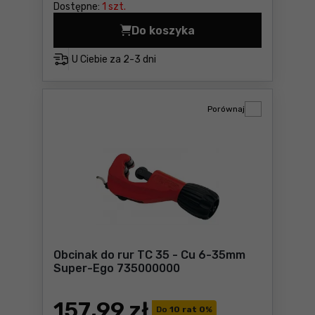
Dostępne:
1 szt.
Do koszyka
Zestaw kluczy precyzyjnych
U Ciebie za
2-3 dni
Porównaj
Obcinak do rur TC 35 - Cu 6-35mm
Super-Ego 735000000
157
,99 zł
Do
10 rat 0
%