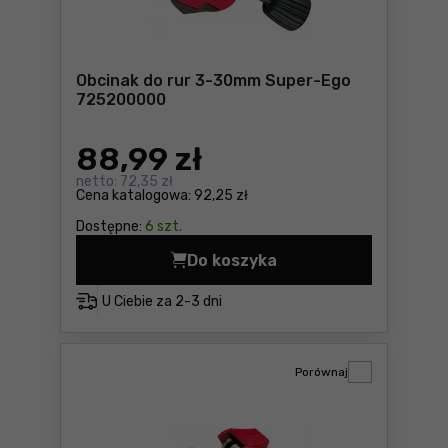
Obcinak do rur 3-30mm Super-Ego
725200000
88
,99 zł
netto:
72,35 zł
Cena katalogowa:
92,25 zł
Dostępne:
6 szt.
Do koszyka
Obcinak do rur 3-30mm Sup
U Ciebie za
2-3 dni
Porównaj