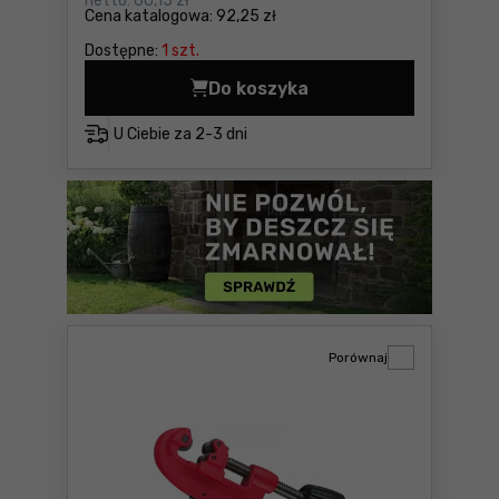
netto:
60,15 zł
Cena katalogowa:
92,25 zł
Dostępne:
1 szt.
Do koszyka
Klucz typu żabka 10" Super
U Ciebie za
2-3 dni
Porównaj