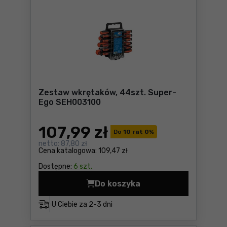
Zestaw wkrętaków, 44szt. Super-
Ego SEH003100
107
,99 zł
Do
10 rat 0
%
netto:
87,80 zł
Cena katalogowa:
109,47 zł
Dostępne:
6 szt.
Do koszyka
Zestaw wkrętaków, 44szt. 
U Ciebie za
2-3 dni