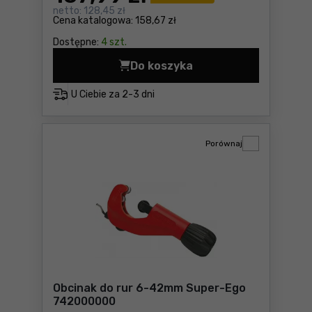
netto:
128,45 zł
Cena katalogowa:
158,67 zł
Dostępne:
4 szt.
Do koszyka
Obcinak do rur TC 35 - Cu
U Ciebie za
2-3 dni
Porównaj
Obcinak do rur 6-42mm Super-Ego
742000000