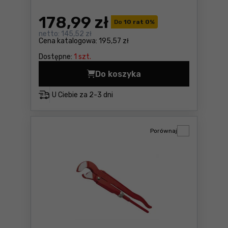
178
,99 zł
Do
10 rat 0
%
netto:
145,52 zł
Cena katalogowa:
195,57 zł
Dostępne:
1 szt.
Do koszyka
Obcinak do rur 6-42mm Sup
U Ciebie za
2-3 dni
Porównaj