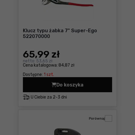
Klucz typu żabka 7" Super-Ego
522070000
65
,99 zł
netto:
53,65 zł
Cena katalogowa:
84,87 zł
Dostępne:
1 szt.
Do koszyka
Klucz typu żabka 7" Super
U Ciebie za
2-3 dni
Porównaj