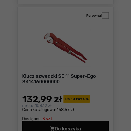
Porównaj
Klucz szwedzki SE 1" Super-Ego
8414160000000
132
,99 zł
Do
10 rat 0
%
netto:
108,12 zł
Cena katalogowa:
158,67 zł
Dostępne:
3 szt.
Do koszyka