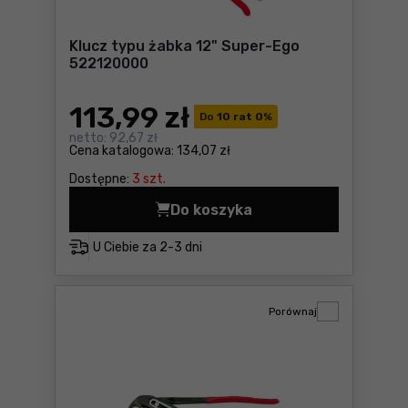
Klucz typu żabka 12" Super-Ego
522120000
113
,99 zł
Do
10 rat 0
%
netto:
92,67 zł
Cena katalogowa:
134,07 zł
Dostępne:
3 szt.
Do koszyka
Klucz typu żabka 12" Super
U Ciebie za
2-3 dni
Porównaj