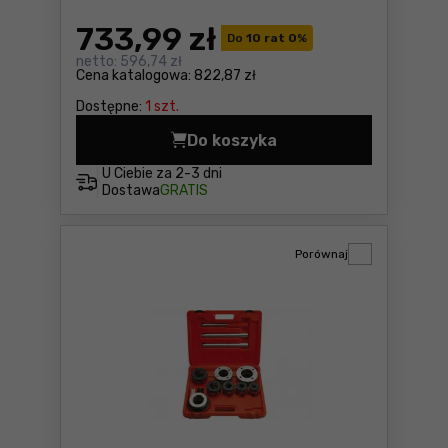
733
,99 zł
Do
10 rat 0
%
netto:
596,74 zł
Cena katalogowa:
822,87 zł
Dostępne:
1 szt.
Do koszyka
Nożyce 75mm Super-Ego 56
U Ciebie za
2-3 dni
Dostawa
GRATIS
Porównaj