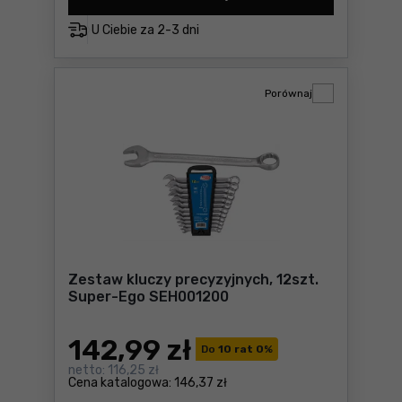
Klucz szwedzki SE 1" Supe
U Ciebie za
2-3 dni
Porównaj
Zestaw kluczy precyzyjnych, 12szt.
Super-Ego SEH001200
142
,99 zł
Do
10 rat 0
%
netto:
116,25 zł
Cena katalogowa:
146,37 zł