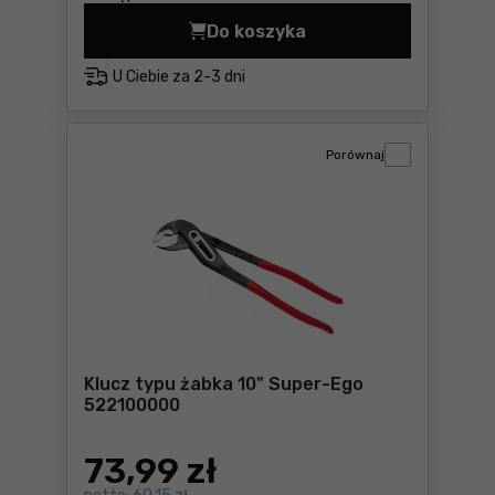
Do koszyka
Obcinak MINI PRO SE 6-16 
U Ciebie za
2-3 dni
Porównaj
Klucz typu żabka 10" Super-Ego
522100000
73
,99 zł