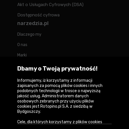
Akt o Usługach Cyfrowych (DSA)
Dostępność cyfrowa
narzedzia.pl
Dlaczego my
O nas
Marki
Kontakt
Dbamy o Twoją prywatność!
Blog
Informujemy, iż korzystamy z informacji
zapisanych za pomocą plików cookies i innych
Forum
podobnych technologii w trosce o najwyższą
jakość usług. Administratorem danych
osobowych zebranych przy użyciu plików
cookies jest Rotopino.pl S.A. z siedzibą w
Bydgoszczy.
Copyright © 2026
Cele, dla których korzystamy z plików cookies
Polityka prywatności i zasady korzystania z
• Zapewnienie prawidłowego działania naszego