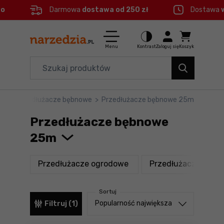
eo
Darmowa
dostawa od 250 zł
Dostawa
Ctrl
M
Elektronarzędzia
Menu główne
Menu
Kontrast
Zaloguj się
Koszyk
Dom i ogród
Filtry
Organizery i transport
ze
>
Przedłużacze bębnowe
>
Przedłużacze bębnowe 25m
Produkty
Narzędzia
Przedłużacze bębnowe
Stopka
Akcesoria
25m
BHP
Mapa strony
produkty
Przedłużacze ogrodowe
Przedłużacze poje
Branże
Sortuj
Okazje
Sortuj od
Popularność największa
Filtruj (1)