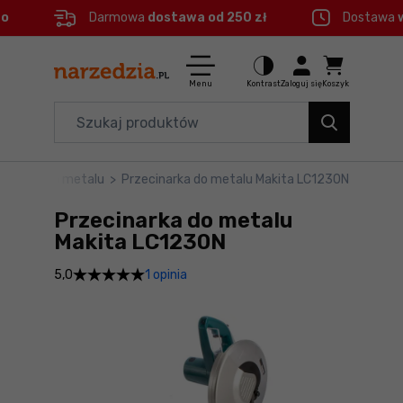
eo
Darmowa
dostawa od 250 zł
Dostawa
Ctrl
M
Elektronarzędzia
Menu główne
Menu
Kontrast
Zaloguj się
Koszyk
Dom i ogród
Informacje o produkcie
Organizery i transport
ecinarki do metalu
>
Przecinarka do metalu Makita LC1230N
Do koszyka
Narzędzia
Przecinarka do metalu
Szczegółowe informacje
Akcesoria
Makita LC1230N
1 opinia
5,0
BHP
Stopka
Branże
Mapa strony
Okazje