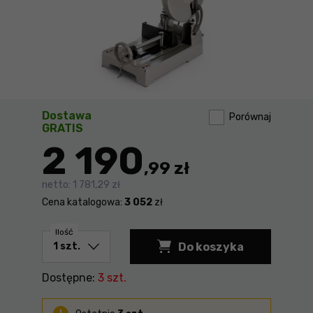
Dostawa
Porównaj
GRATIS
2 190
,99 zł
netto:
1 781,29 zł
Cena katalogowa:
3 052
zł
Ilość
Do koszyka
Przecinarka do met
Dostępne:
3 szt.