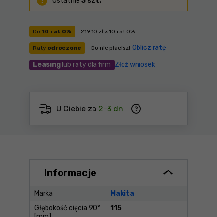
Ostatnie
3 szt.
Do
10 rat 0%
219.10 zł x 10 rat 0%
Oblicz ratę
Raty
odroczone
Do nie płacisz!
Leasing
lub raty dla firm
Złóż wniosek
U Ciebie za
2-3 dni
Informacje
Marka
Makita
Głębokość cięcia 90°
115
[mm]