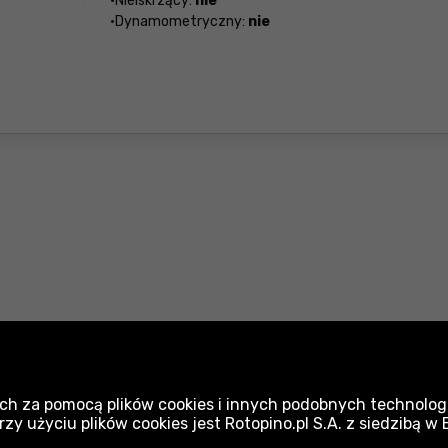
Nieiskrzący:
nie
Dynamometryczny:
nie
Elektronarzędzia - akcesoria i osprzęt Proline
O
ch za pomocą plików cookies i innych podobnych technologi
Przewody ciśnieniowe Proline
N
 użyciu plików cookies jest Rotopino.pl S.A. z siedzibą w