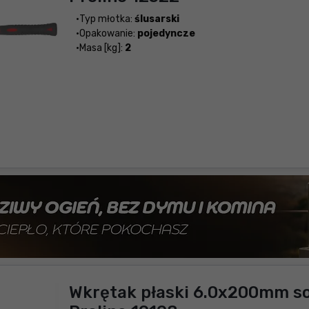
Typ młotka:
ślusarski
Opakowanie:
pojedyncze
Masa [kg]:
2
Wkrętak płaski 6.0x200mm so