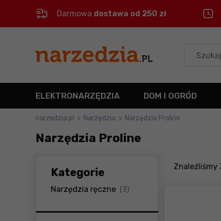
Darmowa
dostawa od 250 zł
Control
M
Menu główne
Filtry
ELEKTRONARZĘDZIA
DOM I OGRÓD
Produkty
narzedzia.pl
>
Narzędzia
>
Narzędzia Proline
Narzędzia Proline
Stopka
Mapa strony
Znaleźliśmy
Kategorie
produkty
Narzędzia ręczne
(3)