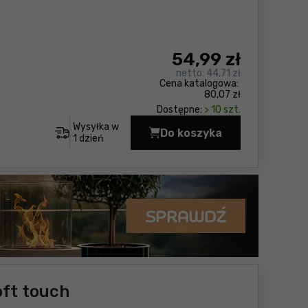
54
,99 zł
netto:
44,71 zł
Cena katalogowa:
80,07 zł
Dostępne:
> 10 szt.
Wysyłka w
Do koszyka
Młotek ślusarski 2,0k
1 dzień
ft touch