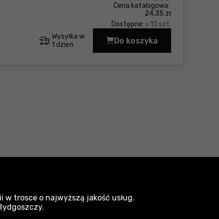
Cena katalogowa:
24,35 zł
Dostępne:
> 10 szt.
Wysyłka w
Do koszyka
Wkrętak płaski 5.0x25
1 dzień
sprzęt do pneumatyki Proline
i w trosce o najwyższą jakość usług.
arzędzia ręczne Proline
 Bydgoszczy.