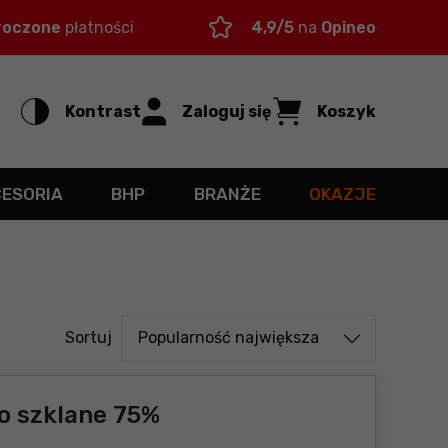
roczone
płatności
4,9/5
na
Opineo
Kontrast
Zaloguj się
Koszyk
CESORIA
BHP
BRANŻE
OKAZJE
Sortuj od
Sortuj
Popularność największa
no szklane 75%