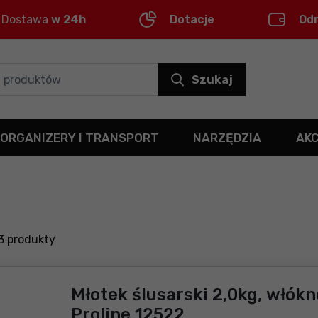
Dostawa
w 24h
Dotacje
Od
Szukaj
ORGANIZERY I TRANSPORT
NARZĘDZIA
AK
3
produkty
Młotek ślusarski 2,0kg, włók
Proline 12522