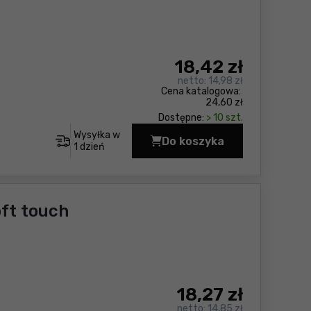
18
,42 zł
netto:
14,98 zł
Cena katalogowa:
24,60 zł
Dostępne:
> 10 szt.
Wysyłka w
Do koszyka
Wkrętak płaski 6.0x20
1 dzień
ft touch
18
,27 zł
netto:
14,85 zł