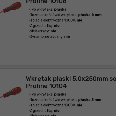
Proline 10108
Typ wkrętaka:
płaska
Rozmiar końcówki wkrętaka:
płaska 6 mm
Izolacja elektryczna 1000V:
nie
Z grzechotką:
nie
Nieiskrzący:
nie
Dynamometryczny:
nie
Wkrętak płaski 5.0x250mm so
Proline 10104
Typ wkrętaka:
płaska
Rozmiar końcówki wkrętaka:
płaska 5 mm
Izolacja elektryczna 1000V:
nie
Z grzechotką:
nie