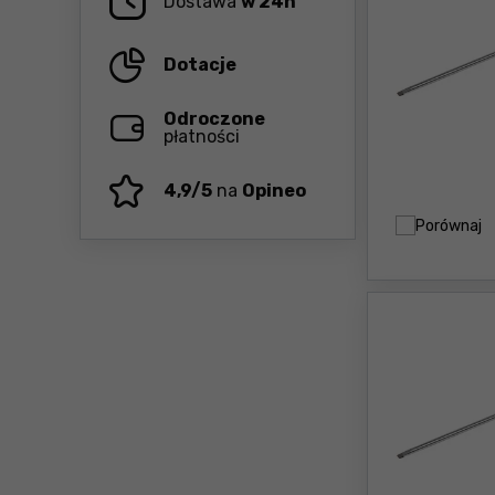
Dostawa
w 24h
Dotacje
Odroczone
płatności
4,9/5
na
Opineo
Porównaj