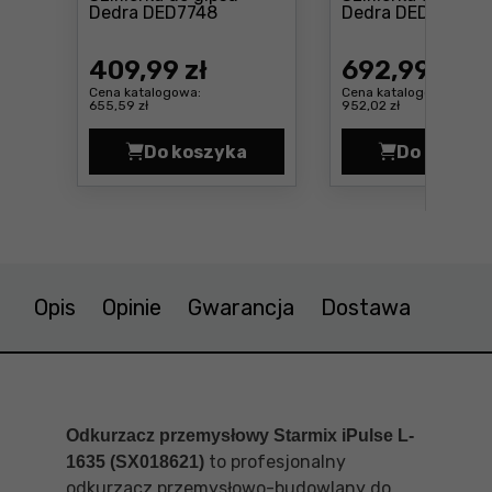
Cena: 409 ,99 zł
Dedra DED7748
Dedra DED7743
409
,99 zł
692
,99 zł
Cena katalogowa:
Cena katalogowa:
655,59 zł
952,02 zł
Do koszyka
Do koszyk
Szlifierka do gipsu Dedra DED774
Szlif
Opis
Opinie
Gwarancja
Dostawa
Odkurzacz przemysłowy Starmix iPulse L-
to profesjonalny
1635 (
SX018621)
odkurzacz przemysłowo-budowlany do