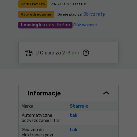
Do
10 rat 0%
316.60 zł x 10 rat 0%
Oblicz ratę
Raty
odroczone
Do nie płacisz!
Leasing
lub raty dla firm
Złóż wniosek
U Ciebie za
2-3 dni
Informacje
Marka
Starmix
Automatyczne
tak
oczyszczanie filtra
Gniazdo do
tak
elektronarzędzi