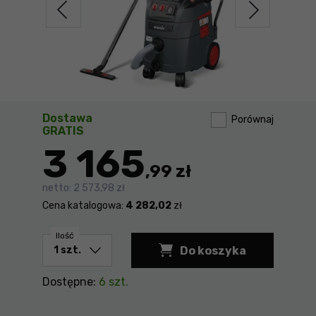
Dostawa
Porównaj
GRATIS
3 165
,99 zł
netto:
2 573,98 zł
Cena katalogowa:
4 282,02
zł
Ilość
Do koszyka
Odkurzacz przemysł
Dostępne:
6 szt.