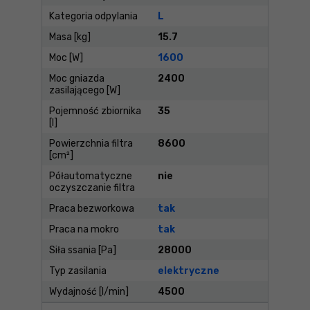
Kategoria odpylania
L
Masa [kg]
15.7
Moc [W]
1600
Moc gniazda
2400
zasilającego [W]
Pojemność zbiornika
35
[l]
Powierzchnia filtra
8600
[cm²]
Półautomatyczne
nie
oczyszczanie filtra
Praca bezworkowa
tak
Praca na mokro
tak
Siła ssania [Pa]
28000
Typ zasilania
elektryczne
Wydajność [l/min]
4500