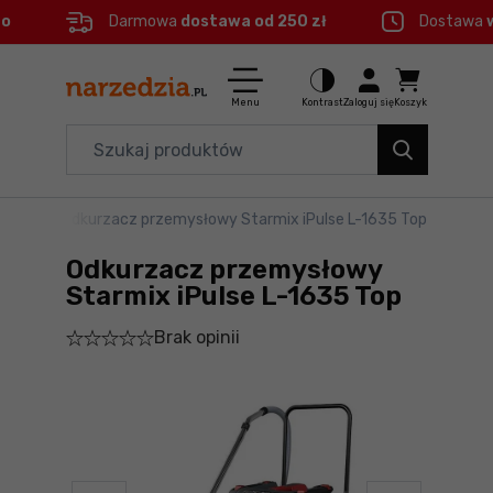
eo
Darmowa
dostawa od 250 zł
Dostawa
Ctrl
M
Elektronarzędzia
Menu główne
Menu
Kontrast
Zaloguj się
Koszyk
Dom i ogród
Informacje o produkcie
Organizery i transport
słowe
>
Odkurzacz przemysłowy Starmix iPulse L-1635 Top
Do koszyka
Narzędzia
Odkurzacz przemysłowy
Szczegółowe informacje
Akcesoria
Starmix iPulse L-1635 Top
Brak opinii
BHP
Stopka
Branże
Mapa strony
Okazje