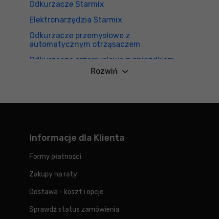
Odkurzacze Starmix
Elektronarzędzia Starmix
Odkurzacze przemysłowe z
automatycznym otrząsaczem
Odkurzacze przemysłowe z gniazdkiem
Rozwiń
Odkurzacz przemysłowy klasy L
Odkurzacze przemysłowe 1600W
Odkurzacze przemysłowe bezworkowe
Odkurzacze przemysłowe na mokro
Informacje dla Klienta
Elektronarzędzia sieciowe
Bestsellery miesiąca
Formy płatności
Duże odkurzacze przemysłowe
Zakupy na raty
Mocne odkurzacze przemysłowe
Dostawa - koszt i opcje
Odkurzacze przemysłowe na budowę
Sprawdź status zamówienia
Mobilne odkurzacze przemysłowe