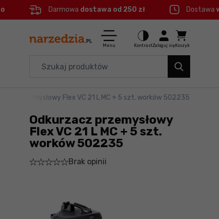
eo
Darmowa
dostawa od 250 zł
Dostawa
Ctrl
M
Elektronarzędzia
Menu główne
Menu
Kontrast
Zaloguj się
Koszyk
Dom i ogród
Informacje o produkcie
Organizery i transport
rzacz przemysłowy Flex VC 21 L MC + 5 szt. worków 502235
Szczegółowe informacje
Narzędzia
Odkurzacz przemysłowy
Stopka
Akcesoria
Flex VC 21 L MC + 5 szt.
worków 502235
BHP
Mapa strony
Brak opinii
Branże
Okazje