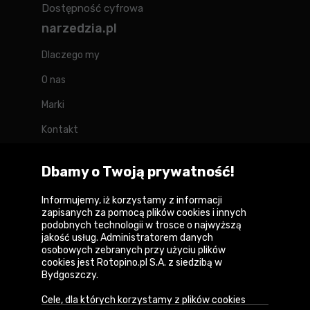
Dostępność cyfrowa
narzedzia.pl
Dlaczego my
O nas
Marki
Kontakt
Blog
Dbamy o Twoją prywatność!
Forum
Informujemy, iż korzystamy z informacji
zapisanych za pomocą plików cookies i innych
podobnych technologii w trosce o najwyższą
jakość usług. Administratorem danych
Copyright © 2026
osobowych zebranych przy użyciu plików
cookies jest Rotopino.pl S.A. z siedzibą w
Polityka prywatności i zasady korzystania z
Bydgoszczy.
serwisu
Cele, dla których korzystamy z plików cookies
Informacja o plikach cookies