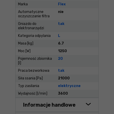
Marka
Flex
Automatyczne
nie
oczyszczanie filtra
Gniazdo do
tak
elektronarzędzi
Kategoria odpylania
L
Masa [kg]
6.7
Moc [W]
1250
Pojemność zbiornika
20
[l]
Praca bezworkowa
tak
Siła ssania [Pa]
21000
Typ zasilania
elektryczne
Wydajność [l/min]
3600
Informacje handlowe