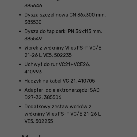
385646
Dysza szczelinowa CN 36x300 mm,
385530
Dysza do tapicerki PN 36x115 mm,
385549
Worek z włókniny Vlies FS-F VC/E
21-26 L VE5, 502235
Uchwyt do rur VC21+VCE26,
410993
Haczyk na kabel VC 21, 410705
Adapter do elektronarzędzi SAD
D27-32, 385506
Dodatkowy zestaw worków z
włókniny Vlies FS-F VC/E 21-26 L
VE5, 502235