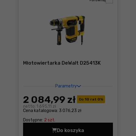
Porównaj
Młotowiertarka DeWalt D25413K
Parametry
2 084
,99 zł
Do
10 rat 0
%
netto:
1 695,11 zł
Cena katalogowa:
3 076,23 zł
Dostępne:
2 szt.
Do koszyka
Młotowiertarka DeWalt D25