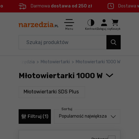
eo
Darmowa
dostawa od 250 zł
Dostawa
Ctrl
M
Elektronarzędzia
Menu główne
Menu
Kontrast
Zaloguj się
Koszyk
Dom i ogród
Filtry
Organizery i transport
Elektronarzędzia
>
Młotowiertarki
>
Młotowiertarki 1000 W
Produkty
Narzędzia
Młotowiertarki 1000 W
Stopka
Akcesoria
produkty
Młotowiertarki SDS Plus
BHP
Mapa strony
Sortuj
Branże
Sortuj od
Popularność największa
Filtruj (1)
Okazje