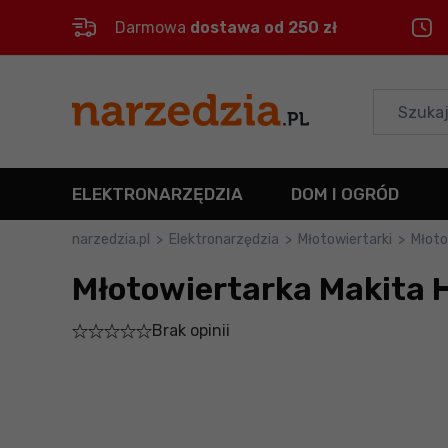
Darmowa
dostawa od 250 zł
Control
M
Menu główne
Informacje o produkcie
ELEKTRONARZĘDZIA
DOM I OGRÓD
Do koszyka
narzedzia.pl
>
Elektronarzędzia
>
Młotowiertarki
>
Młoto
Młotowiertarka Makita
Szczegółowe informacje
Brak opinii
Stopka
Mapa strony