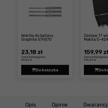
Wiertła do betonu
Zestaw 17 wie
Cena: 23 ,18 zł
Graphite 57H570
Makita D-42
23
,18 zł
159
,99 z
Cena katalogowa:
Cena katalogowa
29,52 zł
215,25 zł
Do koszyka
Do k
Wiertła do betonu Graphite 57H
Opis
Opinie
Gwarancj