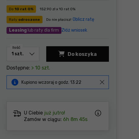
Do
10 rat 0%
152.90 zł x 10 rat 0%
Oblicz ratę
Raty
odroczone
Do nie płacisz!
Leasing
lub raty dla firm
Złóż wniosek
Ilość
Do koszyka
Dostępne:
> 10 szt.
Kupiono
wczoraj
o godz.
13:22
U Ciebie
już jutro!
Zamów w ciągu:
6h 8m 44s