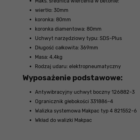
Maks. średnica wiercenia w betonie:
wiertło: 30mm
koronka: 80mm
koronka diamentowa: 80mm
Uchwyt narzędziowy typu: SDS-Plus
Długość całkowita: 369mm
Masa: 4,4kg
Rodzaj udaru: elektropneumatyczny
Wyposażenie podstawowe:
Antywibracyjny uchwyt boczny 126882-3
Ogranicznik głebokości 331886-4
Walizka systemowa Makpac typ 4 821552-6
Wkład do walizki Makpac