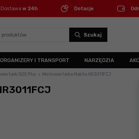
Dostawa
w 24h
Dotacje
Od
Szukaj
ORGANIZERY I TRANSPORT
NARZĘDZIA
AK
wiertarki SDS Plus
>
Młotowiertarka Makita HR3011FCJ
 HR3011FCJ