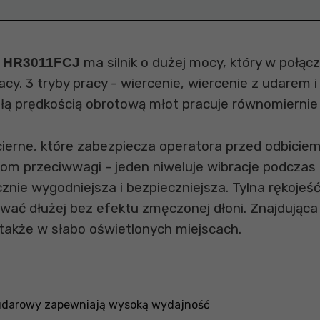
ma silnik o dużej mocy, który w po
ta HR3011FCJ
 3 tryby pracy - wiercenie, wiercenie z udarem i 
tałą prędkością obrotową młot pracuje równomiernie
ierne, które zabezpiecza operatora przed odbicie
om przeciwwagi - jeden niweluje wibracje podcza
nie wygodniejsza i bezpieczniejsza. Tylna rękojeś
ać dłużej bez efektu zmęczonej dłoni. Znajdując
akże w słabo oświetlonych miejscach.
udarowy zapewniają wysoką wydajność