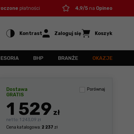
roczone
płatności
4,9/5
na
Opineo
Kontrast
Zaloguj się
Koszyk
CESORIA
BHP
BRANŻE
OKAZJE
Dostawa
Porównaj
GRATIS
1 529
zł
netto:
1 243,09 zł
Cena katalogowa:
2 237
zł