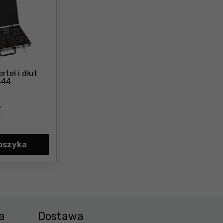
rteł i dłut
Cena: 159 ,99 zł
444
ł
:
oszyka
570 Cena 23,18 zł
Zestaw 17 wierteł i dłut Makita D-42444 Cena 159,99 z
a
Dostawa