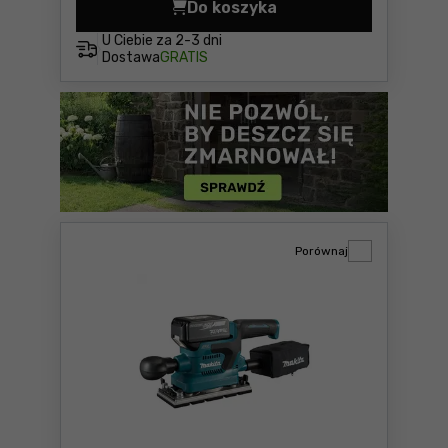
Do koszyka
Szlifierka oscylacyjna Maki
U Ciebie za
2-3 dni
Dostawa
GRATIS
Porównaj