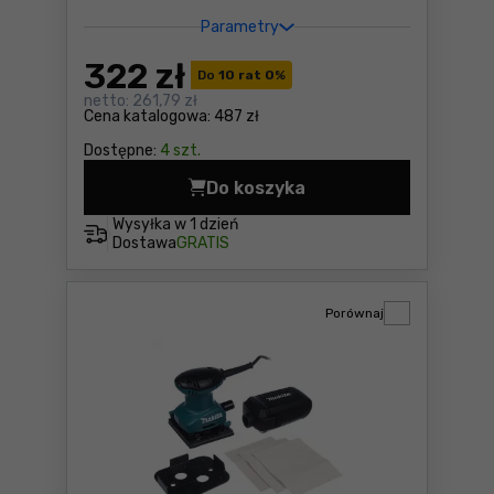
Parametry
322
zł
Do
10 rat 0
%
netto:
261,79 zł
Cena katalogowa:
487 zł
Dostępne:
4 szt.
Do koszyka
Szlifierka oscylacyjna Maki
Wysyłka w
1 dzień
Dostawa
GRATIS
Porównaj