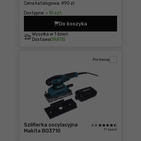
Cena katalogowa:
490 zł
Dostępne:
> 10 szt.
Do koszyka
Szlifierka oscylacyjna Maki
Wysyłka w
1 dzień
Dostawa
GRATIS
Porównaj
Szlifierka oscylacyjna
4,8
11 opinii
Makita BO3710