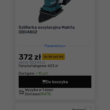
Szlifierka oscylacyjna Makita
DBO480Z
Parametry
372
zł
Do
10 rat 0
%
netto:
302,44 zł
Cena katalogowa:
603 zł
Dostępne:
> 10 szt.
Do koszyka
Szlifierka oscylacyjna Mak
Wysyłka w
1 dzień
Dostawa
GRATIS
Porównaj