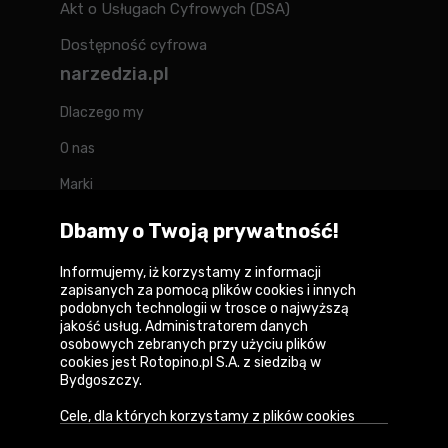
Akt o Usługach Cyfrowych (DSA)
Dostępność cyfrowa
narzedzia.pl
Dlaczego my
O nas
Marki
Kontakt
Dbamy o Twoją prywatność!
Blog
Informujemy, iż korzystamy z informacji
zapisanych za pomocą plików cookies i innych
Forum
podobnych technologii w trosce o najwyższą
jakość usług. Administratorem danych
osobowych zebranych przy użyciu plików
cookies jest Rotopino.pl S.A. z siedzibą w
Bydgoszczy.
Copyright © 2026
Cele, dla których korzystamy z plików cookies
Polityka prywatności i zasady korzystania z
• Zapewnienie prawidłowego działania naszego
serwisu