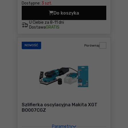
Dostępne:
3 szt.
Do koszyka
Szlifierka oscylacyjna Mak
U Ciebie za
8-11 dni
Dostawa
GRATIS
NOWOŚĆ
Porównaj
Szlifierka oscylacyjna Makita XGT
BO007CGZ
Parametry