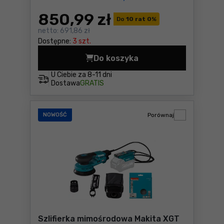
850
,99 zł
Do
10 rat 0
%
netto:
691,86 zł
Dostępne:
3 szt.
Do koszyka
Szlifierka oscylacyjna Mak
U Ciebie za
8-11 dni
Dostawa
GRATIS
NOWOŚĆ
Porównaj
Szlifierka mimośrodowa Makita XGT