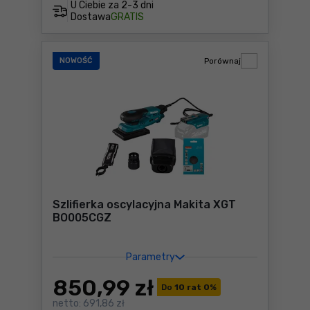
U Ciebie za
2-3 dni
Dostawa
GRATIS
NOWOŚĆ
Porównaj
Szlifierka oscylacyjna Makita XGT
BO005CGZ
Parametry
850
,99 zł
Do
10 rat 0
%
netto:
691,86 zł