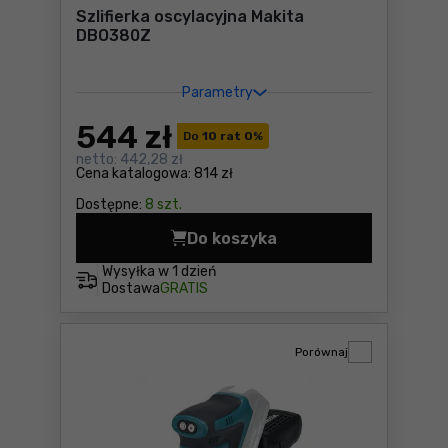
Szlifierka oscylacyjna Makita
DBO380Z
Parametry
544
zł
Do
10 rat 0
%
netto:
442,28 zł
Cena katalogowa:
814 zł
Dostępne:
8 szt.
Do koszyka
Szlifierka oscylacyjna Mak
Wysyłka w
1 dzień
Dostawa
GRATIS
Porównaj