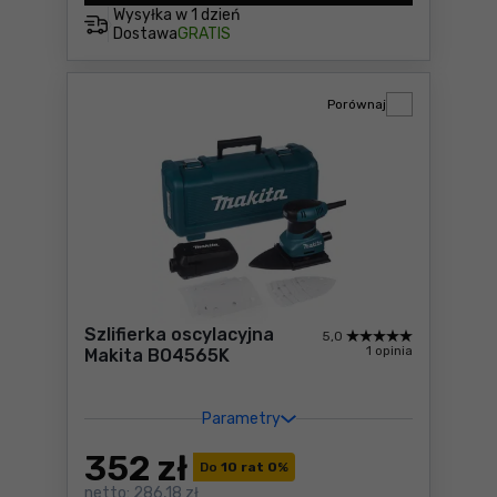
Wysyłka w
1 dzień
Dostawa
GRATIS
Porównaj
Szlifierka oscylacyjna
5,0
1 opinia
Makita BO4565K
Parametry
352
zł
Do
10 rat 0
%
netto:
286,18 zł