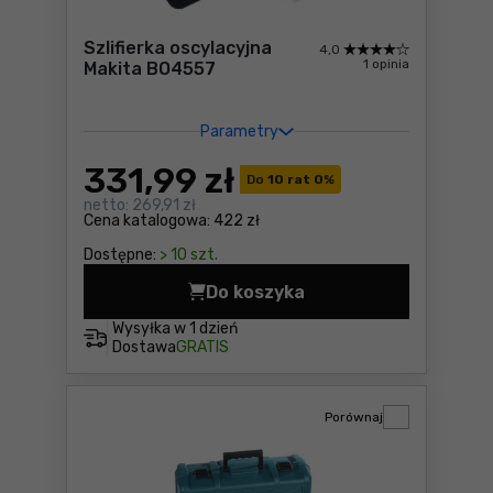
Szlifierka oscylacyjna
4,0
1 opinia
Makita BO4557
Parametry
331
,99 zł
Do
10 rat 0
%
netto:
269,91 zł
Cena katalogowa:
422 zł
Dostępne:
> 10 szt.
Do koszyka
Szlifierka oscylacyjna Maki
Wysyłka w
1 dzień
Dostawa
GRATIS
Porównaj