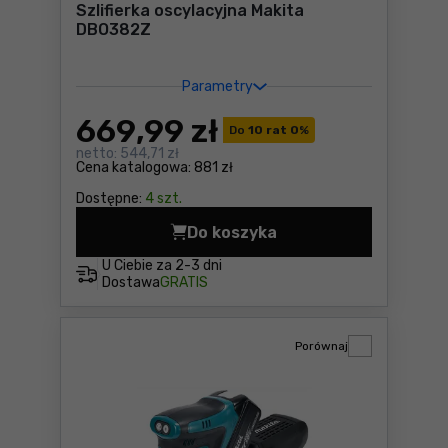
Szlifierka oscylacyjna Makita
DBO382Z
Parametry
669
,99 zł
Do
10 rat 0
%
netto:
544,71 zł
Cena katalogowa:
881 zł
Dostępne:
4 szt.
Do koszyka
Szlifierka oscylacyjna Mak
U Ciebie za
2-3 dni
Dostawa
GRATIS
Porównaj