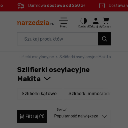
eo
Darmowa
dostawa od 250 zł
Dostawa
Ctrl
M
Elektronarzędzia
Menu główne
Menu
Kontrast
Zaloguj się
Koszyk
Dom i ogród
Filtry
Organizery i transport
ifierki
>
Szlifierki oscylacyjne
>
Szlifierki oscylacyjne Makita
Produkty
Narzędzia
Szlifierki oscylacyjne
Stopka
Akcesoria
Makita
BHP
Mapa strony
produkty
pro
Szlifierki kątowe
Szlifierki mimośrodowe
Branże
Sortuj
Okazje
Sortuj od
Popularność największa
Filtruj (1)