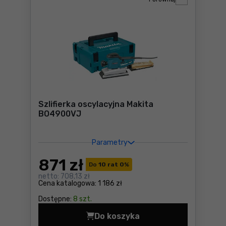
Szlifierka oscylacyjna Makita
BO4900VJ
Parametry
871
zł
Do
10 rat 0
%
netto:
708,13 zł
Cena katalogowa:
1 186 zł
Dostępne:
8 szt.
Do koszyka
Szlifierka oscylacyjna Mak