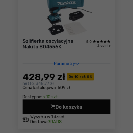
Szlifierka oscylacyjna
5,0
2 opinie
Makita BO4556K
Parametry
428
,99 zł
Do
10 rat 0
%
netto:
348,77 zł
Cena katalogowa:
509 zł
Dostępne:
> 10 szt.
Do koszyka
Szlifierka oscylacyjna Mak
Wysyłka w
1 dzień
Dostawa
GRATIS