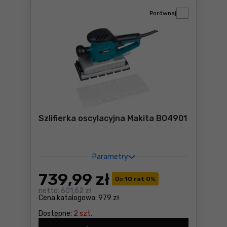
Porównaj
Szlifierka oscylacyjna Makita BO4901
Parametry
739
,99 zł
Do
10 rat 0
%
netto:
601,62 zł
Cena katalogowa:
979 zł
Dostępne:
2 szt.