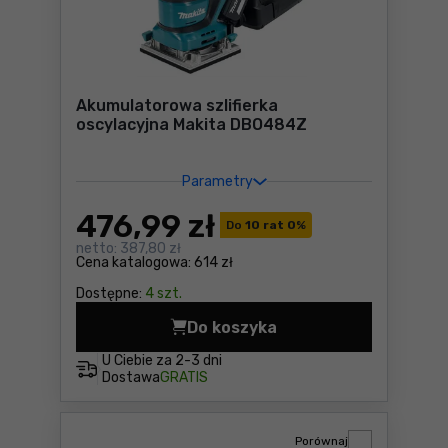
Akumulatorowa szlifierka
oscylacyjna Makita DBO484Z
Parametry
476
,99 zł
Do
10 rat 0
%
netto:
387,80 zł
Cena katalogowa:
614 zł
Dostępne:
4 szt.
Do koszyka
Akumulatorowa szlifierka o
U Ciebie za
2-3 dni
Dostawa
GRATIS
Porównaj