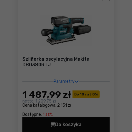
Szlifierka oscylacyjna Makita
DBO380RTJ
Parametry
1 487
,99 zł
Do
10 rat 0
%
netto:
1 209,75 zł
Cena katalogowa:
2 151 zł
Dostępne:
1 szt.
Do koszyka
Szlifierka oscylacyjna Mak