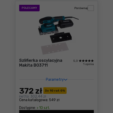
POLECAMY
Porównaj
Szlifierka oscylacyjna
5,0
1 opinia
Makita BO3711
Parametry
372
zł
Do
10 rat 0
%
netto:
302,44 zł
Cena katalogowa:
549 zł
Dostępne:
> 10 szt.