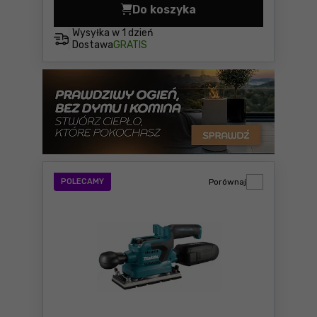
Do koszyka
Szlifierka oscylacyjna Maki
Wysyłka w
1 dzień
Dostawa
GRATIS
POLECAMY
Porównaj