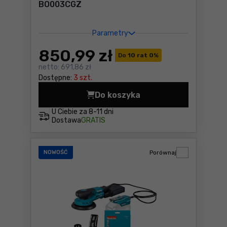
BO003CGZ
Parametry
850
,99 zł
Do
10 rat 0
%
netto:
691,86 zł
Dostępne:
3 szt.
Do koszyka
Szlifierka mimośrodowa Ma
U Ciebie za
8-11 dni
Dostawa
GRATIS
NOWOŚĆ
Porównaj