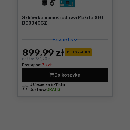
Szlifierka mimośrodowa Makita XGT
BO004CGZ
Parametry
899
,99 zł
Do
10 rat 0
%
netto:
731,70 zł
Dostępne:
3 szt.
Do koszyka
Szlifierka mimośrodowa Ma
U Ciebie za
8-11 dni
Dostawa
GRATIS