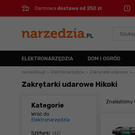
Darmowa
dostawa od 250 zł
Control
M
Menu główne
Filtry
ELEKTRONARZĘDZIA
DOM I OGRÓD
Produkty
narzedzia.pl
>
Elektronarzędzia
>
Zakrętarki udarowe
>
Zakrętarki udarowe Hikoki
Stopka
Mapa strony
Znaleźliśmy
Kategorie
Wróć do
Elektronarzędzia
produkty
Szlifierki
(42)