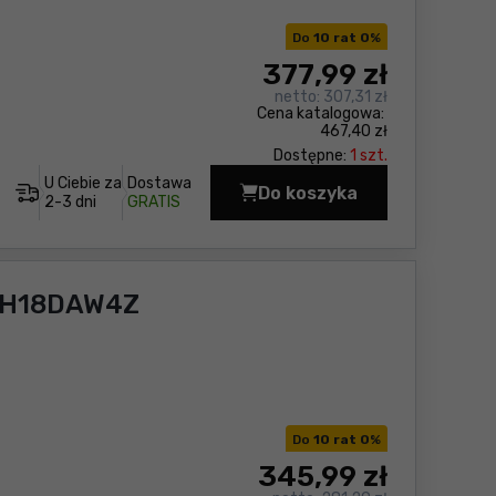
Do
10 rat 0
%
377
,99 zł
netto:
307,31 zł
Cena katalogowa:
467,40 zł
Dostępne:
1 szt.
U Ciebie za
Dostawa
Do koszyka
Zakrętarka udarowa H
2-3 dni
GRATIS
 WH18DAW4Z
Do
10 rat 0
%
345
,99 zł