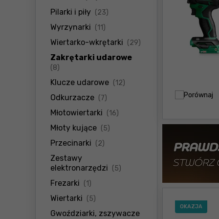
produkty
Pilarki i piły
(23)
produkty
Wyrzynarki
(11)
produkty
Wiertarko-wkrętarki
(29)
Zakrętarki udarowe
produkty
(8)
produkty
Klucze udarowe
(12)
Porównaj
produkty
Odkurzacze
(7)
produkty
Młotowiertarki
(16)
produkty
Młoty kujące
(5)
produkty
Przecinarki
(2)
Zestawy
produkty
elektronarzędzi
(5)
produkty
Frezarki
(1)
produkty
Wiertarki
(5)
OKAZJA
Gwoździarki, zszywacze