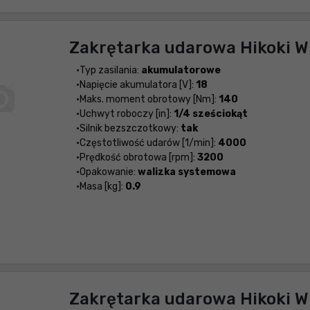
Zakrętarka udarowa Hikoki 
Typ zasilania:
akumulatorowe
Napięcie akumulatora [V]:
18
Maks. moment obrotowy [Nm]:
140
Uchwyt roboczy [in]:
1/4 sześciokąt
Silnik bezszczotkowy:
tak
Częstotliwość udarów [1/min]:
4000
Prędkość obrotowa [rpm]:
3200
Opakowanie:
walizka systemowa
Masa [kg]:
0.9
Zakrętarka udarowa Hikoki 