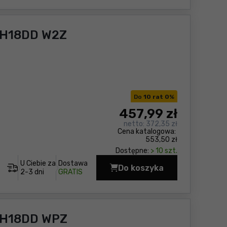
WH18DD W2Z
Do
10 rat 0
%
457
,99 zł
netto:
372,35 zł
Cena katalogowa:
553,50 zł
Dostępne:
> 10 szt.
U Ciebie za
Dostawa
Do koszyka
Zakrętarka udarowa H
2-3 dni
GRATIS
WH18DD WPZ