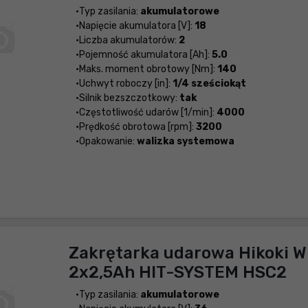
Typ zasilania:
akumulatorowe
Napięcie akumulatora [V]:
18
Liczba akumulatorów:
2
Pojemność akumulatora [Ah]:
5.0
Maks. moment obrotowy [Nm]:
140
Uchwyt roboczy [in]:
1/4 sześciokąt
Silnik bezszczotkowy:
tak
Częstotliwość udarów [1/min]:
4000
Prędkość obrotowa [rpm]:
3200
Opakowanie:
walizka systemowa
Zakrętarka udarowa Hikoki
2x2,5Ah HIT-SYSTEM HSC2
Typ zasilania:
akumulatorowe