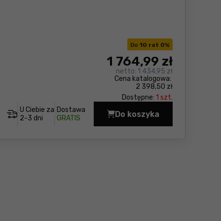
Do
10 rat 0
%
1 764
,99 zł
netto:
1 434,95 zł
Cena katalogowa:
2 398,50 zł
Dostępne:
1 szt.
U Ciebie za
Dostawa
Do koszyka
Zakrętarka udarowa 
2-3 dni
GRATIS