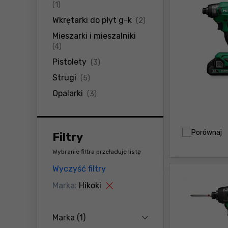
produkty
(1)
produkty
Wkrętarki do płyt g-k
(2)
Mieszarki i mieszalniki
produkty
(4)
produkty
Pistolety
(3)
produkty
Strugi
(5)
produkty
Opalarki
(3)
Porównaj
Filtry
Wybranie filtra przeładuje listę
Wyczyść filtry
Marka:
Hikoki
Marka
(1)