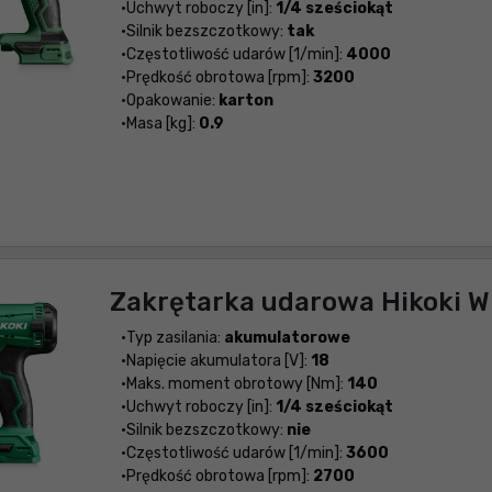
Uchwyt roboczy [in]:
1/4 sześciokąt
Silnik bezszczotkowy:
tak
Częstotliwość udarów [1/min]:
4000
Prędkość obrotowa [rpm]:
3200
Opakowanie:
karton
Masa [kg]:
0.9
Zakrętarka udarowa Hikoki
Typ zasilania:
akumulatorowe
Napięcie akumulatora [V]:
18
Maks. moment obrotowy [Nm]:
140
Uchwyt roboczy [in]:
1/4 sześciokąt
Silnik bezszczotkowy:
nie
Częstotliwość udarów [1/min]:
3600
Prędkość obrotowa [rpm]:
2700