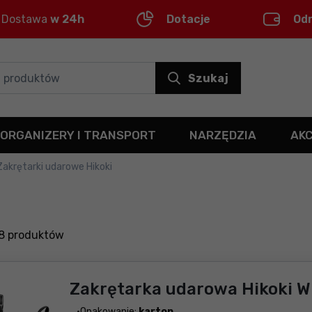
Dostawa
w 24h
Dotacje
Od
Szukaj
ORGANIZERY I TRANSPORT
NARZĘDZIA
AK
Zakrętarki udarowe Hikoki
8
produktów
Zakrętarka udarowa Hikoki 
Opakowanie:
karton