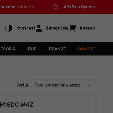
roczone
płatności
4,9/5
na
Opineo
Kontrast
Zaloguj się
Koszyk
CESORIA
BHP
BRANŻE
OKAZJE
Sortuj od
Sortuj
Popularność największa
WH18DC W4Z