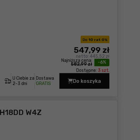
Do
10 rat 0
%
547
,99 zł
netto:
445,52 zł
Najniższa cena:
-6%
582,99 zł
Dostępne:
3 szt.
U Ciebie za
Dostawa
Do koszyka
Zakrętarka udarowa H
2-3 dni
GRATIS
WH18DD W4Z