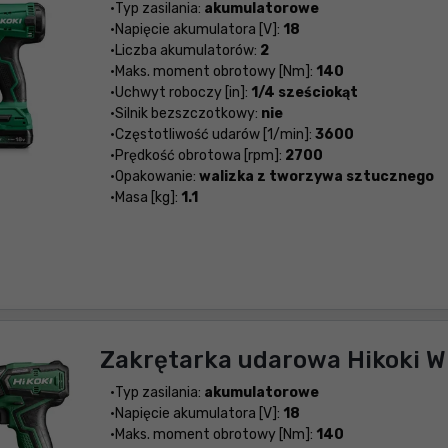
Typ zasilania:
akumulatorowe
Napięcie akumulatora [V]:
18
Liczba akumulatorów:
2
Maks. moment obrotowy [Nm]:
140
Uchwyt roboczy [in]:
1/4 sześciokąt
Silnik bezszczotkowy:
nie
Częstotliwość udarów [1/min]:
3600
Prędkość obrotowa [rpm]:
2700
Opakowanie:
walizka z tworzywa sztucznego
Masa [kg]:
1.1
Zakrętarka udarowa Hikoki 
Typ zasilania:
akumulatorowe
Napięcie akumulatora [V]:
18
Maks. moment obrotowy [Nm]:
140