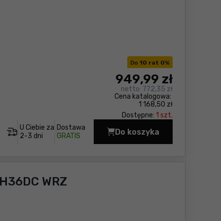
Do
10 rat 0
%
949
,99 zł
netto:
772,35 zł
Cena katalogowa:
1 168,50 zł
Dostępne:
1 szt.
U Ciebie za
Dostawa
Do koszyka
Zakrętarka udarowa H
2-3 dni
GRATIS
 WH36DC WRZ