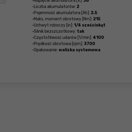
Napięcie akumulatora [V]:
36
Liczba akumulatorów:
2
Pojemność akumulatora [Ah]:
2.5
Maks. moment obrotowy [Nm]:
215
Uchwyt roboczy [in]:
1/4 sześciokąt
Silnik bezszczotkowy:
tak
Częstotliwość udarów [1/min]:
4100
Prędkość obrotowa [rpm]:
3700
Opakowanie:
walizka systemowa