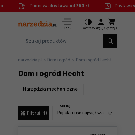
eo
Darmowa
dostawa od 250 zł
Dostawa
Ctrl
M
Elektronarzędzia
Menu główne
Menu
Kontrast
Zaloguj się
Koszyk
Dom i ogród
Filtry
Organizery i transport
narzedzia.pl
>
Dom i ogród
>
Dom i ogród Hecht
Produkty
Narzędzia
Dom i ogród Hecht
Stopka
Akcesoria
produkty
Narzędzia mechaniczne
BHP
Mapa strony
Sortuj
Branże
Sortuj od
Popularność największa
Filtruj (1)
Okazje