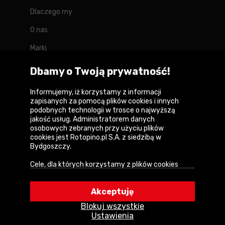
Dlaczego my
O nas
Marki
Kontakt
Dbamy o Twoją prywatność!
Blog
Informujemy, iż korzystamy z informacji
zapisanych za pomocą plików cookies i innych
Forum
podobnych technologii w trosce o najwyższą
jakość usług. Administratorem danych
osobowych zebranych przy użyciu plików
cookies jest Rotopino.pl S.A. z siedzibą w
Bydgoszczy.
Copyright © 2026
Cele, dla których korzystamy z plików cookies
Polityka prywatności i zasady korzystania z
• Zapewnienie prawidłowego działania naszego
serwisu
serwisu i realizacji usług,
Akceptuję
Informacja o plikach cookies
• Uwierzytelnienie użytkowników w serwisie,
Blokuj wszystkie
• Optymalizowanie wydajności i szybkości
Mapa witryny
Ustawienia
działania serwisu i usług,