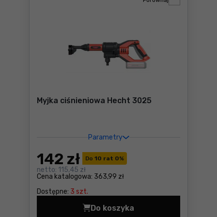
Porównaj
Myjka ciśnieniowa Hecht 3025
Parametry
142
zł
Do
10 rat 0
%
netto:
115,45 zł
Cena katalogowa:
363,99 zł
Dostępne:
3 szt.
Do koszyka
Myjka ciśnieniowa Hecht 30