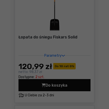
Łopata do śniegu Fiskars Solid
Parametry
120
,99 zł
Do
10 rat 0
%
netto:
98,37 zł
Dostępne:
2 szt.
Do koszyka
Łopata do śniegu Fiskars So
U Ciebie za
2-3 dni