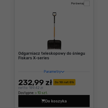
Porównaj
Odgarniacz teleskopowy do śniegu
Fiskars X-series
Parametry
232
,99 zł
Do
10 rat 0
%
netto:
189,42 zł
Dostępne:
> 10 szt.
Do koszyka
Odgarniacz teleskopowy do 