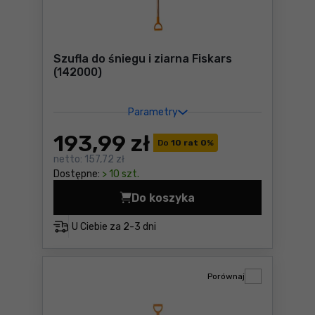
Szufla do śniegu i ziarna Fiskars
(142000)
Parametry
193
,99 zł
Do
10 rat 0
%
netto:
157,72 zł
Dostępne:
> 10 szt.
Do koszyka
Szufla do śniegu i ziarna Fi
U Ciebie za
2-3 dni
Porównaj