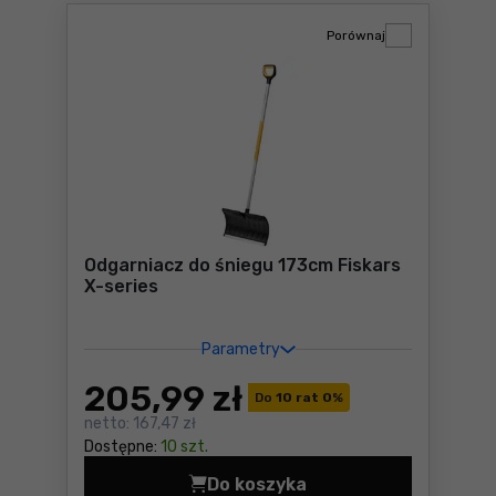
Porównaj
Odgarniacz do śniegu 173cm Fiskars
X-series
Parametry
205
,99 zł
Do
10 rat 0
%
netto:
167,47 zł
Dostępne:
10 szt.
Do koszyka
Odgarniacz do śniegu 173cm