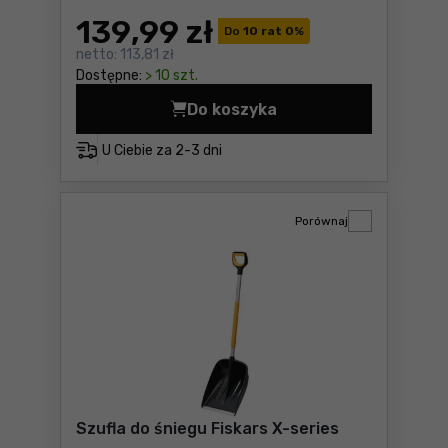
139
,99 zł
Do
10 rat 0
%
netto:
113,81 zł
Dostępne:
> 10 szt.
Do koszyka
Szufla samochodowa Fiskars
U Ciebie za
2-3 dni
Porównaj
Szufla do śniegu Fiskars X-series