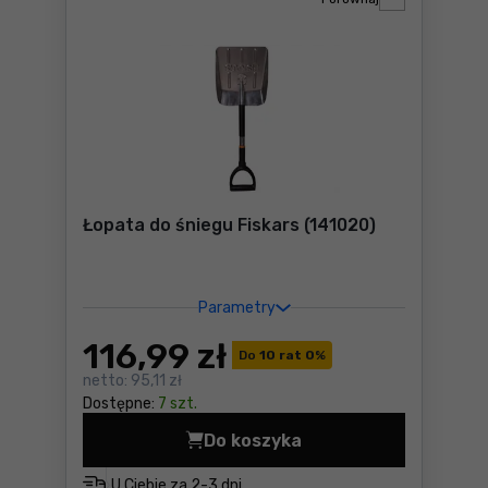
Łopata do śniegu Fiskars (141020)
Parametry
116
,99 zł
Do
10 rat 0
%
netto:
95,11 zł
Dostępne:
7 szt.
Do koszyka
Łopata do śniegu Fiskars (1
U Ciebie za
2-3 dni