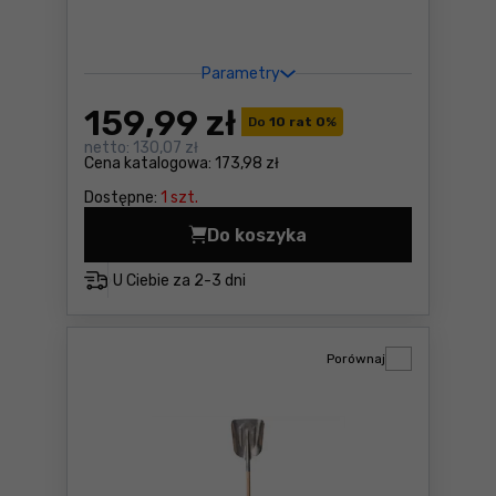
Parametry
159
,99 zł
Do
10 rat 0
%
netto:
130,07 zł
Cena katalogowa:
173,98 zł
Dostępne:
1 szt.
Do koszyka
Odgarniacz do śniegu Fiskar
U Ciebie za
2-3 dni
Porównaj