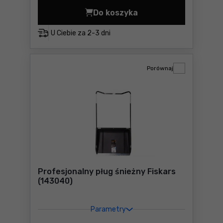
Do koszyka
Łopata samochodowa telesk
U Ciebie za
2-3 dni
Porównaj
Profesjonalny pług śnieżny Fiskars
(143040)
Parametry