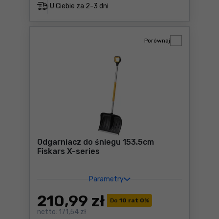
U Ciebie za
2-3 dni
Porównaj
Odgarniacz do śniegu 153.5cm
Fiskars X-series
Parametry
210
,99 zł
Do
10 rat 0
%
netto:
171,54 zł