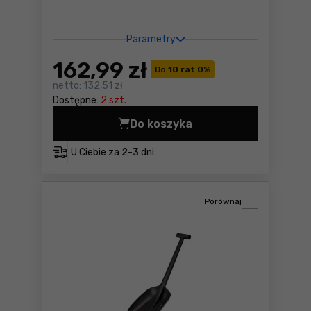
Parametry
162
,99 zł
Do
10 rat 0
%
netto:
132,51 zł
Dostępne:
2 szt.
Do koszyka
Szufla do śniegu Fiskars X-
U Ciebie za
2-3 dni
Porównaj