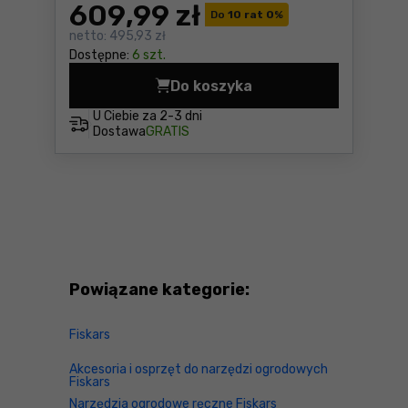
609
,99 zł
Do
10 rat 0
%
netto:
495,93 zł
Dostępne:
6 szt.
Do koszyka
Profesjonalny pług śnieżny
U Ciebie za
2-3 dni
Dostawa
GRATIS
Powiązane kategorie:
Fiskars
Akcesoria i osprzęt do narzędzi ogrodowych
Fiskars
Narzędzia ogrodowe ręczne Fiskars