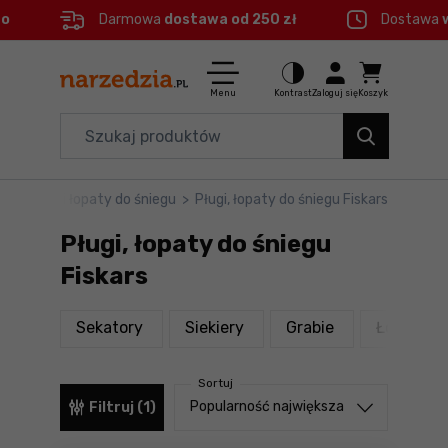
eo
Darmowa
dostawa od 250 zł
Dostawa
Ctrl
M
Elektronarzędzia
Menu główne
Menu
Kontrast
Zaloguj się
Koszyk
Dom i ogród
Filtry
Organizery i transport
ne
>
Pługi i łopaty do śniegu
>
Pługi, łopaty do śniegu Fiskars
Produkty
Narzędzia
Pługi, łopaty do śniegu
Stopka
Akcesoria
Fiskars
BHP
Mapa strony
produkty
produkty
produkty
Sekatory
Siekiery
Grabie
Łopaty i 
Branże
Sortuj
Okazje
Sortuj od
Popularność największa
Filtruj (1)