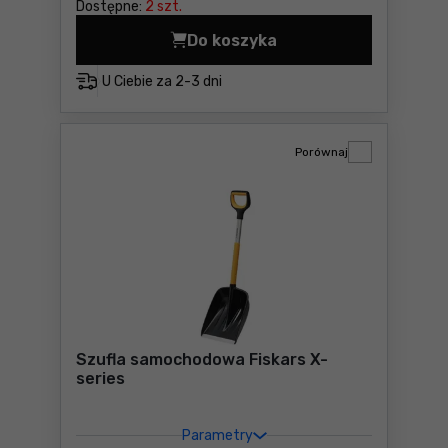
Dostępne:
2 szt.
Do koszyka
Odgarniacz do śniegu 153.5c
U Ciebie za
2-3 dni
Porównaj
Szufla samochodowa Fiskars X-
series
Parametry