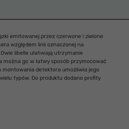
ązki emitowanej przez czerwone i zielone
sera względem linii oznaczonej na
ie libelle ułatwiają utrzymanie
nika można go w łatwy sposób przymocować
m montowania detektora umożliwia jego
wielu typów. Do produktu dodano profity