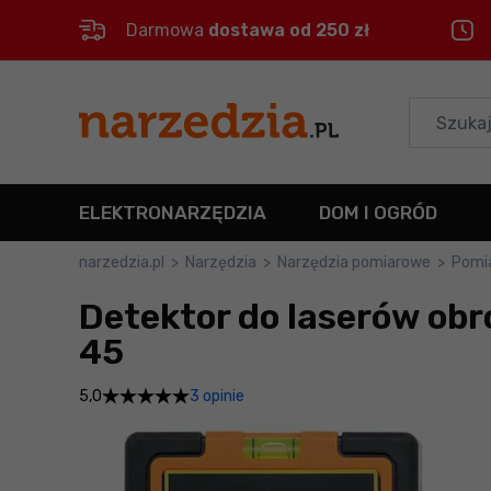
Darmowa
dostawa od 250 zł
Control
M
Menu główne
Informacje o produkcie
ELEKTRONARZĘDZIA
DOM I OGRÓD
Do koszyka
narzedzia.pl
>
Narzędzia
>
Narzędzia pomiarowe
>
Pomi
Detektor do laserów ob
Szczegółowe informacje
45
Stopka
3 opinie
5,0
Mapa strony