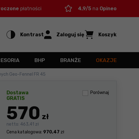
roczone
płatności
4,9/5
na
Opineo
Kontrast
Zaloguj się
Koszyk
CESORIA
BHP
BRANŻE
OKAZJE
wych Geo-Fennel FR 45
Dostawa
Porównaj
GRATIS
570
zł
netto:
463,41 zł
Cena katalogowa:
970,47
zł