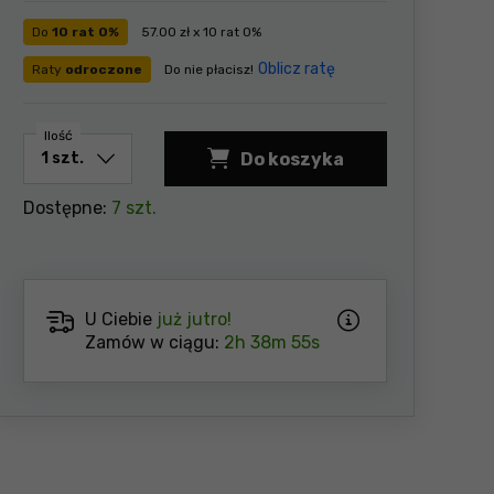
Do
10 rat 0%
57.00 zł x 10 rat 0%
Oblicz ratę
Raty
odroczone
Do nie płacisz!
Ilość
Do koszyka
Dostępne:
7 szt.
U Ciebie
już jutro!
Zamów w ciągu:
2h 38m 54s