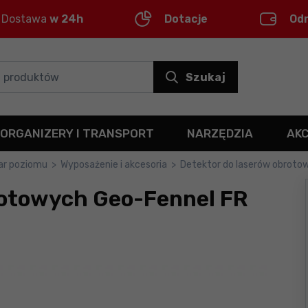
Dostawa
w 24h
Dotacje
Od
Szukaj
ORGANIZERY I TRANSPORT
NARZĘDZIA
AK
ar poziomu
>
Wyposażenie i akcesoria
>
Detektor do laserów obroto
rotowych Geo-Fennel FR