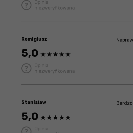
Opinia
niezweryfikowana
Remigiusz
Naprawd
5,0
Opinia
niezweryfikowana
Stanisław
Bardzo 
5,0
Opinia