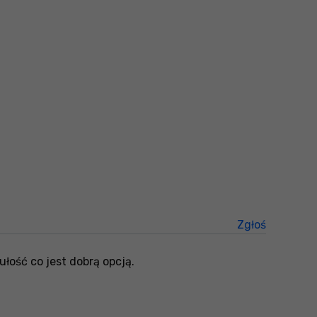
Zgłoś
treści niez
łość co jest dobrą opcją.