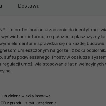
a
Dostawa
EL to profesjonalne urządzenie do identyfikacji wi
y wyświetlacz informuje o położeniu płaszczyzny la
mi elementami sprawdza się na każdej budowie. Dw
 magnesom umieszczonym na górze i z boku odbior
p. sufitu podwieszanego. Prosty w obsłudze syste
 regulacji umożliwia stosowanie łat niwelacyjnych 
cyjnej.
 lub zieloną wiązką laserową
D z przodu i z tyłu urządzenia