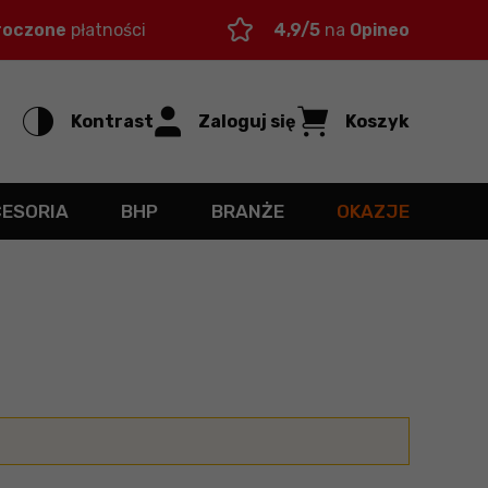
roczone
płatności
4,9/5
na
Opineo
Kontrast
Zaloguj się
Koszyk
CESORIA
BHP
BRANŻE
OKAZJE