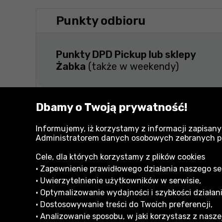
Punkty odbioru
Punkty DPD Pickup lub sklepy
Żabka
(także w weekendy)
Dbamy o Twoją prywatność!
Zapewniamy, że wysyłane przez nas przes
odpowiednio zabezpieczone na czas tran
Informujemy, iż korzystamy z informacji zapisany
Administratorem danych osobowych zebranych przy
Cele, dla których korzystamy z plików cookies
• Zapewnienie prawidłowego działania naszego serw
• Uwierzytelnienie użytkowników w serwisie,
• Optymalizowanie wydajności i szybkości działani
• Dostosowywanie treści do Twoich preferencji,
Informacje dla Klienta
• Analizowanie sposobu, w jaki korzystasz z naszej