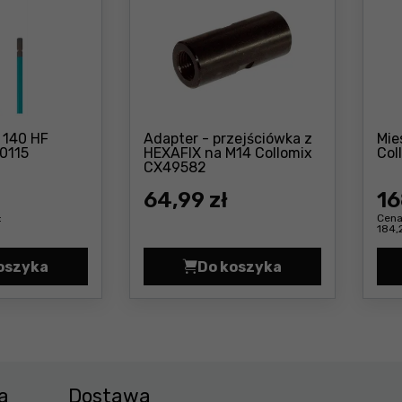
 140 HF
Adapter - przejściówka z
Mie
Cena: 177 ,99 zł
0115
HEXAFIX na M14 Collomix
Col
Cena: 64 ,99 zł
CX49582
64
,99 zł
16
:
Cena
184,
oszyka
Do koszyka
X40112 Cena 132,99 zł
Mieszadło MK 140 HF Collomix CX40115 Cena 177,99 zł
Adapter - przejściówk
a
Dostawa