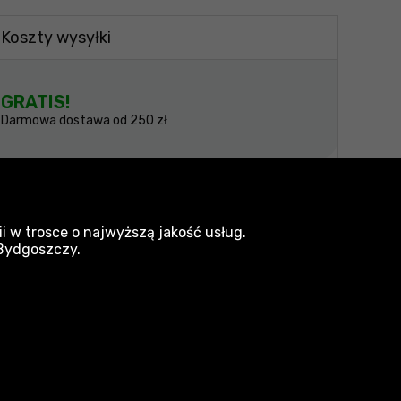
Koszty wysyłki
GRATIS!
Darmowa dostawa od 250 zł
amy wszelkich starań, aby produkty były
i w trosce o najwyższą jakość usług.
 Bydgoszczy.
narzedzia.pl