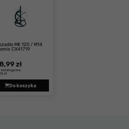
szadło MK 120 / M14
Cena: 168 ,99 zł
lomix CX41719
8
,99 zł
 katalogowa:
20 zł
Do koszyka
a z HEXAFIX na M14 Collomix CX49582 Cena 64,99 zł
Mieszadło MK 120 / M14 Collomix CX41719 Cena