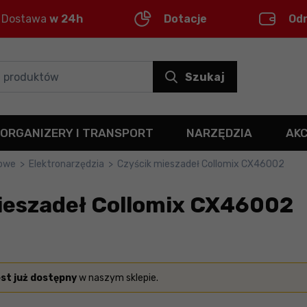
Dostawa
w 24h
Dotacje
Od
Szukaj
ORGANIZERY I TRANSPORT
NARZĘDZIA
AK
kowe
>
Elektronarzędzia
>
Czyścik mieszadeł Collomix CX46002
ieszadeł Collomix CX46002
est już dostępny
w naszym sklepie.