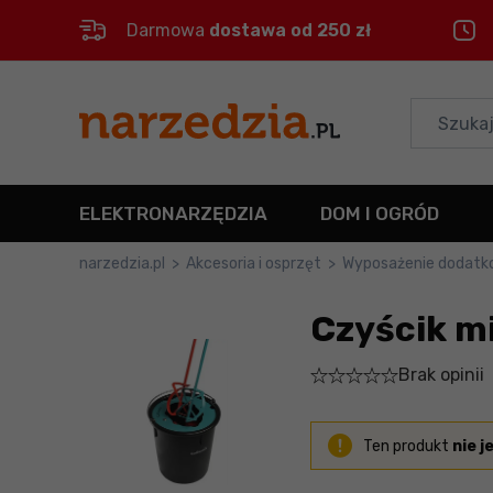
Darmowa
dostawa od 250 zł
Control
M
Menu główne
Informacje o produkcie
ELEKTRONARZĘDZIA
DOM I OGRÓD
Szczegółowe informacje
narzedzia.pl
>
Akcesoria i osprzęt
>
Wyposażenie dodat
Stopka
Czyścik m
Mapa strony
Brak opinii
Ten produkt
nie j