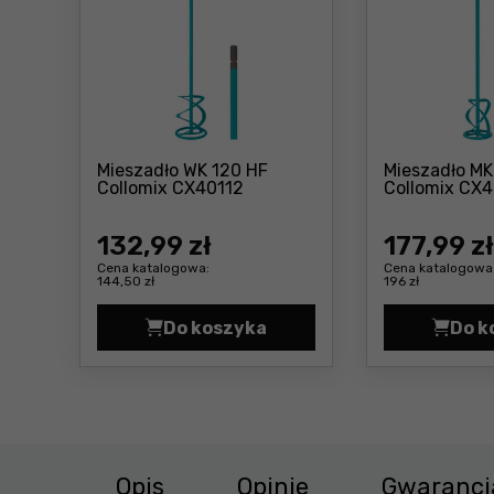
Mieszadło WK 120 HF
Mieszadło MK
Cena: 132 ,99 zł
Collomix CX40112
Collomix CX4
132
,99 zł
177
,99 zł
Cena katalogowa:
Cena katalogowa
144,50 zł
196 zł
Do koszyka
Do k
Mieszadło WK 120 HF Collomix C
Opis
Opinie
Gwarancj