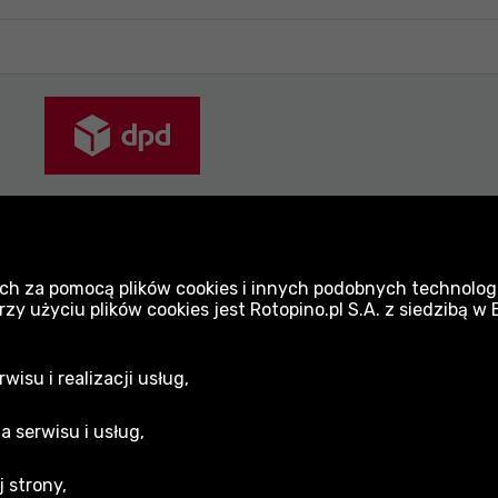
yłki pakowane są z najwyższą dbałością. Dokład
sportu.
ch za pomocą plików cookies i innych podobnych technologi
 użyciu plików cookies jest Rotopino.pl S.A. z siedzibą w
isu i realizacji usług,
a serwisu i usług,
 strony,