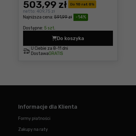
503
,99 zł
Do
10 rat 0
%
netto:
409,75 zł
Najniższa cena:
591,99 zł
-14%
Dostępne:
5 szt.
Do koszyka
Zestaw narzędzi dla elektr
U Ciebie za
8-11 dni
Dostawa
GRATIS
Informacje dla Klienta
Formy płatności
Zakupy na raty