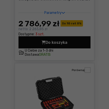
Parametry
2 786
,99 zł
Do
10 rat 0
%
netto:
2 265,85 zł
Dostępne:
3 szt.
Do koszyka
Zestaw narzędzi dla elektr
U Ciebie za
1-3 dni
Dostawa
GRATIS
Porównaj