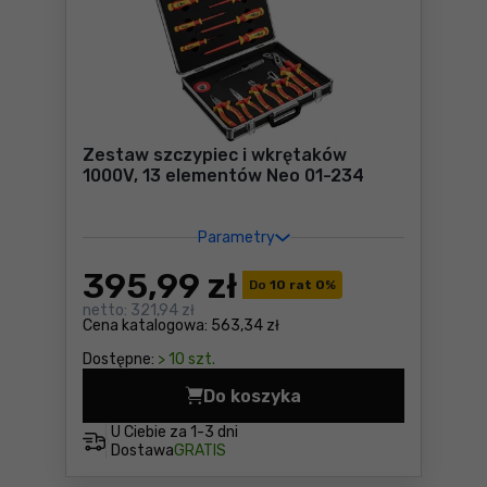
Zestaw szczypiec i wkrętaków
1000V, 13 elementów Neo 01-234
Parametry
395
,99 zł
Do
10 rat 0
%
netto:
321,94 zł
Cena katalogowa:
563,34 zł
Dostępne:
> 10 szt.
Do koszyka
Zestaw szczypiec i wkrętak
U Ciebie za
1-3 dni
Dostawa
GRATIS