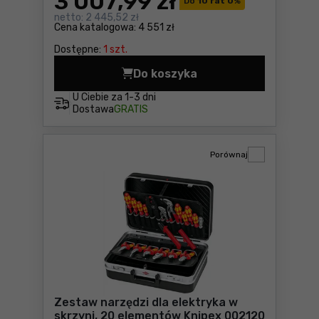
3 007
,99 zł
Do
10 rat 0
%
netto:
2 445,52 zł
Cena katalogowa:
4 551 zł
Dostępne:
1 szt.
Do koszyka
Zestaw narzędzi dla elektry
U Ciebie za
1-3 dni
Dostawa
GRATIS
Porównaj
Zestaw narzędzi dla elektryka w
skrzyni, 20 elementów Knipex 002120