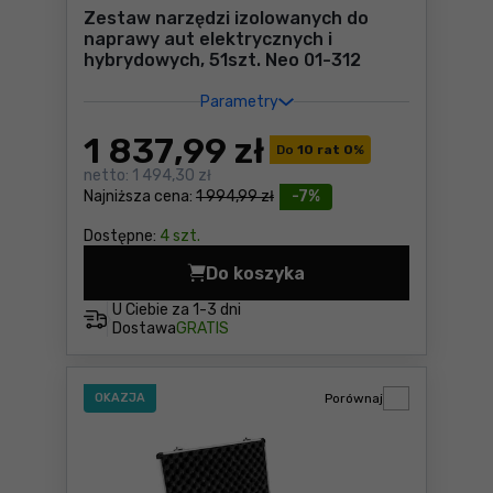
Zestaw narzędzi izolowanych do
naprawy aut elektrycznych i
hybrydowych, 51szt. Neo 01-312
Parametry
1 837
,99 zł
Do
10 rat 0
%
netto:
1 494,30 zł
Najniższa cena:
1 994,99 zł
-7%
Dostępne:
4 szt.
Do koszyka
Zestaw narzędzi izolowanyc
U Ciebie za
1-3 dni
Dostawa
GRATIS
OKAZJA
Porównaj