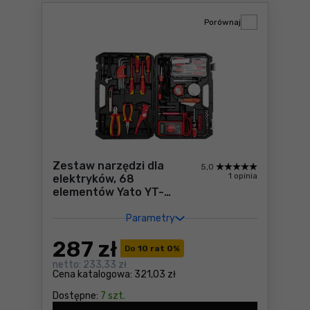
Porównaj
Zestaw narzędzi dla
5,0
1 opinia
elektryków, 68
elementów Yato YT-
39009
Parametry
287
zł
Do
10 rat 0
%
netto:
233,33 zł
Cena katalogowa:
321,03 zł
Dostępne:
7 szt.