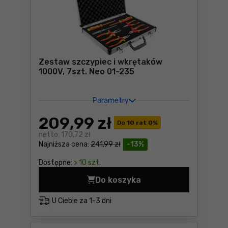
Zestaw szczypiec i wkrętaków
1000V, 7szt. Neo 01-235
Parametry
209
,99 zł
Do
10 rat 0
%
netto:
170,72 zł
Najniższa cena:
241,99 zł
-13%
Dostępne:
> 10 szt.
Do koszyka
Zestaw szczypiec i wkrętak
U Ciebie za
1-3 dni