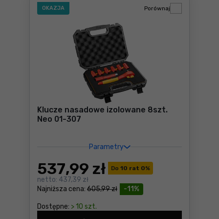
OKAZJA
Porównaj
Klucze nasadowe izolowane 8szt.
Neo 01-307
Parametry
537
,99 zł
Do
10 rat 0
%
netto:
437,39 zł
Najniższa cena:
605,99 zł
-11%
Dostępne:
> 10 szt.