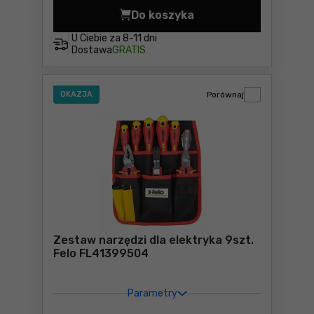
Do koszyka
Zestaw narzędzi (19szt.) F
U Ciebie za
8-11 dni
Dostawa
GRATIS
OKAZJA
Porównaj
Zestaw narzędzi dla elektryka 9szt.
Felo FL41399504
Parametry