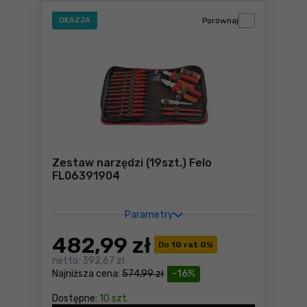
OKAZJA
Porównaj
Zestaw narzędzi (19szt.) Felo
FL06391904
Parametry
482
,99 zł
Do
10 rat 0
%
netto:
392,67 zł
Najniższa cena:
574,99 zł
-16%
Dostępne:
10 szt.