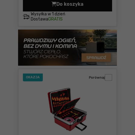
Do koszyka
Zestaw narzędzi dla elektr
Wysyłka w
1 dzień
Dostawa
GRATIS
OKAZJA
Porównaj