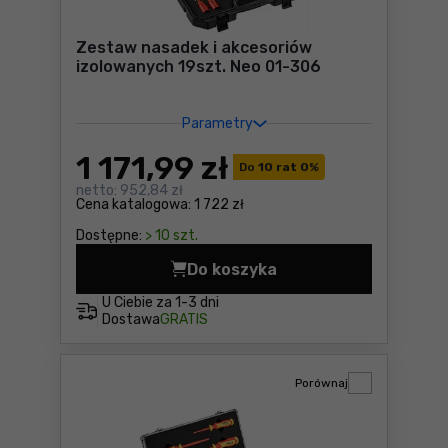
Zestaw nasadek i akcesoriów
izolowanych 19szt. Neo 01-306
Parametry
1 171
,99 zł
Do
10 rat 0
%
netto:
952,84 zł
Cena katalogowa:
1 722 zł
Dostępne:
> 10 szt.
Do koszyka
Zestaw nasadek i akcesorió
U Ciebie za
1-3 dni
Dostawa
GRATIS
Porównaj