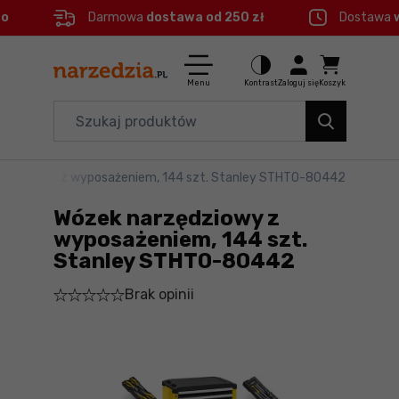
eo
Darmowa
dostawa od 250 zł
Dostawa
Ctrl
M
Elektronarzędzia
Menu główne
Menu
Kontrast
Zaloguj się
Koszyk
Dom i ogród
Informacje o produkcie
Organizery i transport
rzędziowy z wyposażeniem, 144 szt. Stanley STHT0-80442
Szczegółowe informacje
Narzędzia
Wózek narzędziowy z
Stopka
Akcesoria
wyposażeniem, 144 szt.
Stanley STHT0-80442
BHP
Mapa strony
Brak opinii
Branże
Okazje