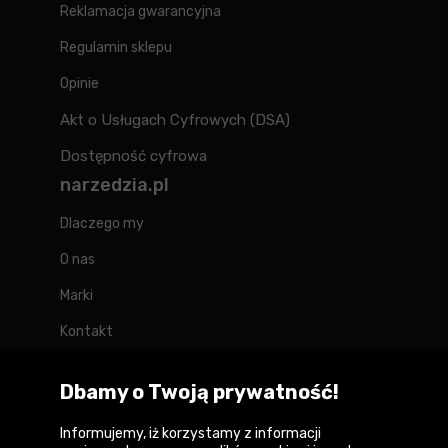
Reklamacja gwarancyjna
Regulamin sklepu
Opinie
Akt o Usługach Cyfrowych (DSA)
Dostępność cyfrowa
narzedzia.pl
Dlaczego my
O nas
Marki
Kontakt
Blog
Dbamy o Twoją prywatność!
Forum
Informujemy, iż korzystamy z informacji