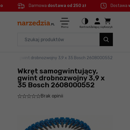
eo
Darmowa
dostawa od 250 zł
Dostawa
Ctrl
M
Elektronarzędzia
Menu główne
Menu
Kontrast
Zaloguj się
Koszyk
Dom i ogród
Informacje o produkcie
Organizery i transport
intujący, gwint drobnozwojny 3,9 x 35 Bosch 2608000552
Do koszyka
Narzędzia
Wkręt samogwintujący,
Szczegółowe informacje
Akcesoria
gwint drobnozwojny 3,9 x
35 Bosch 2608000552
BHP
Stopka
Brak opinii
Branże
Mapa strony
Okazje