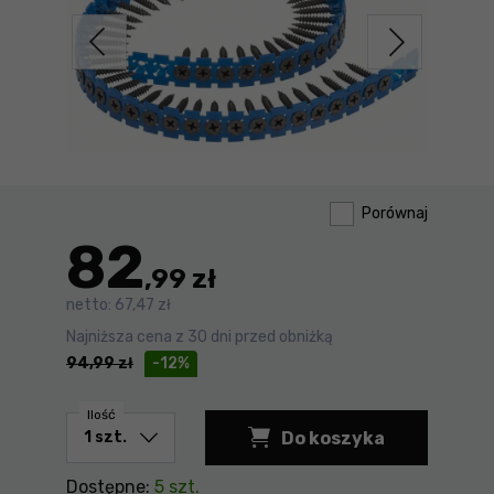
Porównaj
82
,99 zł
netto:
67,47 zł
Najniższa cena z 30 dni przed obniżką
94,99
zł
-12%
Ilość
Do koszyka
Wkręt samogwintują
Dostępne:
5 szt.