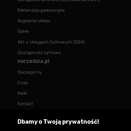
Reklamacja gwarancyjna
Regulamin sklepu
Opinie
Akt o Usługach Cyfrowych (DSA)
Dostępność cyfrowa
narzedzia.pl
Dlaczego my
O nas
Marki
Kontakt
Blog
Dbamy o Twoją prywatność!
Forum