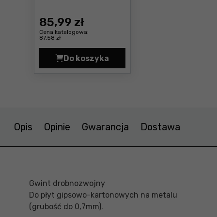
85
,99 zł
Cena katalogowa:
87,58 zł
Do koszyka
Wkręty do G-K DeWalt DWF400035
Opis
Opinie
Gwarancja
Dostawa
Gwint drobnozwojny
Do płyt gipsowo-kartonowych na metalu
(grubość do 0,7mm).