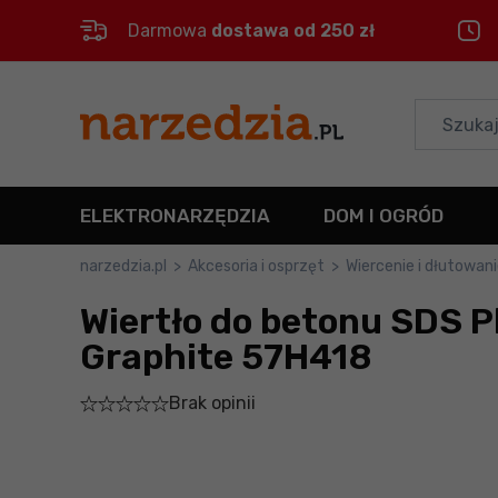
Darmowa
dostawa od 250 zł
Control
M
Menu główne
Informacje o produkcie
ELEKTRONARZĘDZIA
DOM I OGRÓD
Do koszyka
narzedzia.pl
>
Akcesoria i osprzęt
>
Wiercenie i dłutowan
Wiertło do betonu SDS P
Szczegółowe informacje
Graphite 57H418
Stopka
Brak opinii
Mapa strony