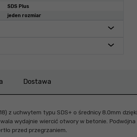
SDS Plus
jeden rozmiar
a
Dostawa
418) z uchwytem typu SDS+ o średnicy 8.0mm dzięk
zwala wydajnie wiercić otwory w betonie. Podwójna
rtło przed przegrzaniem.