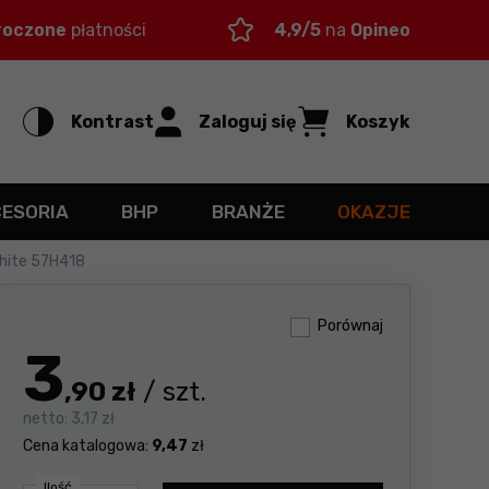
roczone
płatności
4,9/5
na
Opineo
Kontrast
Zaloguj się
Koszyk
CESORIA
BHP
BRANŻE
OKAZJE
phite 57H418
Porównaj
3
,90 zł
/ szt.
netto:
3,17 zł
Cena katalogowa:
9,47
zł
Ilość