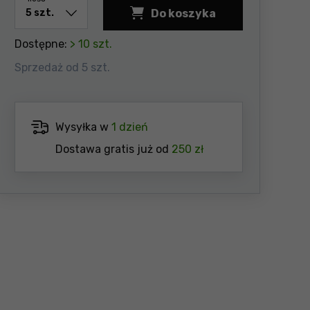
Do koszyka
Wiertło do betonu SDS P
Dostępne:
> 10 szt.
Sprzedaż od 5 szt.
Wysyłka w
1 dzień
Dostawa gratis już od
250 zł