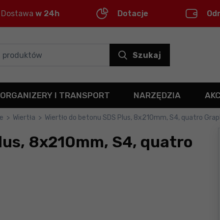
Dostawa
w 24h
Dotacje
Od
Szukaj
ORGANIZERY I TRANSPORT
NARZĘDZIA
AK
ie
>
Wiertła
>
Wiertło do betonu SDS Plus, 8x210mm, S4, quatro Gra
lus, 8x210mm, S4, quatro