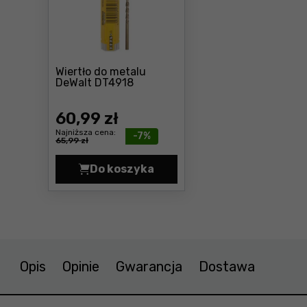
Wiertło do metalu
Cena: 60 ,99 zł
DeWalt DT4918
60
,99 zł
Najniższa cena:
-7%
65,99 zł
Do koszyka
Wiertło do metalu DeWalt DT4918 
Opis
Opinie
Gwarancja
Dostawa