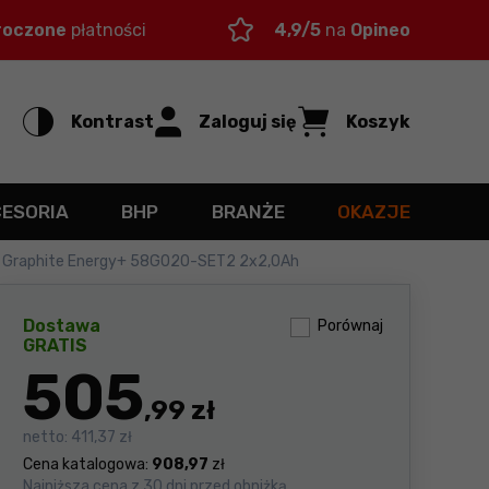
roczone
płatności
4,9/5
na
Opineo
Kontrast
Zaloguj się
Koszyk
CESORIA
BHP
BRANŻE
OKAZJE
a Graphite Energy+ 58G020-SET2 2x2,0Ah
Dostawa
Porównaj
GRATIS
505
,99 zł
netto:
411,37 zł
Cena katalogowa:
908,97
zł
Najniższa cena z 30 dni przed obniżką