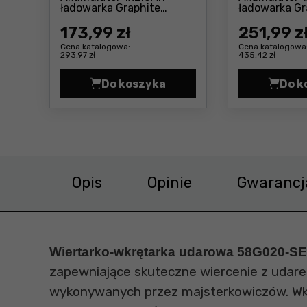
ładowarka Graphite
ładowarka Gr
Cena: 173 ,99 zł
Energy+ 58GE131
Energy+ 58G
173
,99 zł
251
,99 z
Cena katalogowa:
Cena katalogowa
293,97 zł
435,42 zł
Do koszyka
Do k
Zestaw startowy 18V: Akumulat
Opis
Opinie
Gwarancj
Wiertarko-wkrętarka udarowa 58G020-SE
zapewniające skuteczne wiercenie z udare
wykonywanych przez majsterkowiczów. Wkr