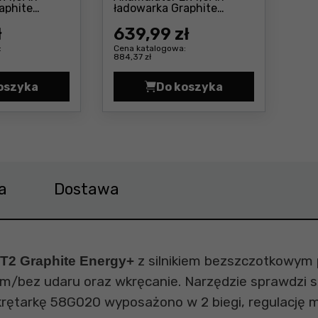
aphite
ładowarka Graphite
Cena: 251 ,99 zł
Cena: 639 ,99 zł
E132
Energy+ 58GE134
ł
639
,99 zł
:
Cena katalogowa:
884,37 zł
oszyka
Do koszyka
or 1x2,0Ah + ładowarka Graphite Energy+ 58GE131 Cen
Zestaw startowy 18V: Akumulator 1x4,0Ah + ładowark
Zestaw startowy 18V: 
a
Dostawa
z silnikiem bezszczotkowym 
T2 Graphite Energy+
m/bez udaru oraz wkręcanie. Narzędzie sprawdzi 
ętarkę 58G020 wyposażono w 2 biegi, regulację 