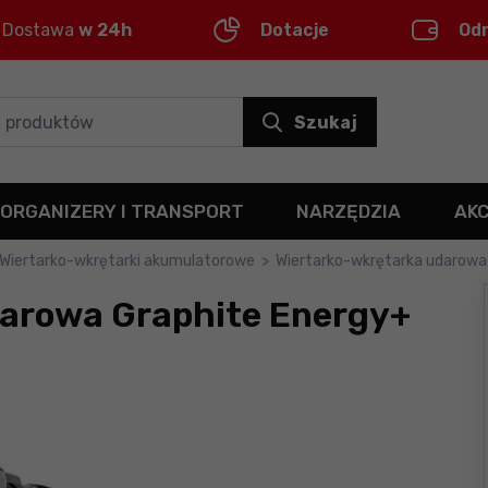
Dostawa
w 24h
Dotacje
Od
Szukaj
ORGANIZERY I TRANSPORT
NARZĘDZIA
AK
Wiertarko-wkrętarki akumulatorowe
>
Wiertarko-wkrętarka udarow
darowa Graphite Energy+