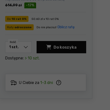
614,99
zł
-17%
Do
10 rat 0%
50.60 zł x 10 rat 0%
Oblicz ratę
Raty
odroczone
Do nie płacisz!
Ilość
Do koszyka
Dostępne:
> 10 szt.
U Ciebie za
1-3 dni