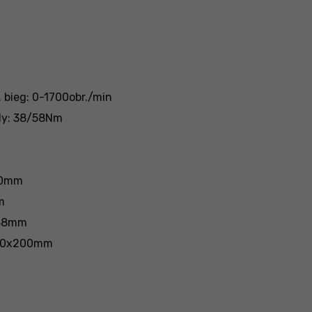
. bieg: 0-1700obr./min
dy: 38/58Nm
 10mm
m
 38mm
 220x200mm