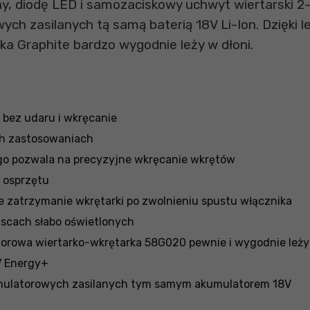
y, diodę LED i samozaciskowy uchwyt wiertarski 2-
ych zasilanych tą samą baterią 18V Li-Ion. Dzięki l
ka Graphite bardzo wygodnie leży w dłoni.
e bez udaru i wkręcanie
ch zastosowaniach
o pozwala na precyzyjne wkręcanie wkrętów
 osprzętu
 zatrzymanie wkrętarki po zwolnieniu spustu włącznika
jscach słabo oświetlonych
torowa wiertarko-wkrętarka 58G020 pewnie i wygodnie leży
V Energy+
umulatorowych zasilanych tym samym akumulatorem 18V