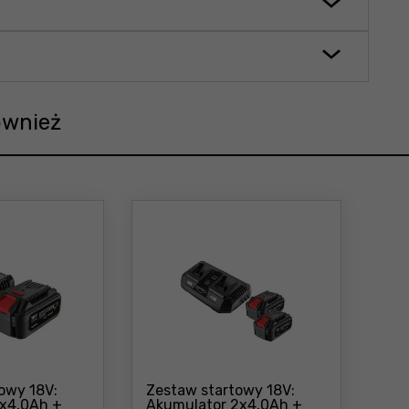
ównież
owy 18V:
Zestaw startowy 18V:
1x4,0Ah +
Akumulator 2x4,0Ah +