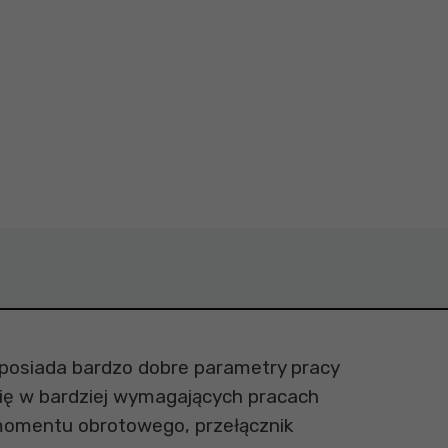
a 173,99 zł
a Graphite Energy+ 58GE132 Cena 251,99 zł
Akumulator 2x4,0Ah + ładowarka Graphite Energy+ 58
posiada bardzo dobre parametry pracy
się w bardziej wymagających pracach
momentu obrotowego, przełącznik