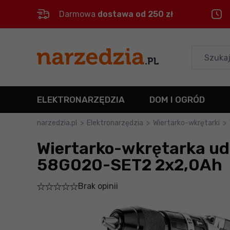
Darmowa
dostawa od 250 zł
Control
M
Menu główne
Informacje o produkcie
ELEKTRONARZĘDZIA
DOM I OGRÓD
Do koszyka
narzedzia.pl
>
Elektronarzędzia
>
Wiertarko-wkrętarki
>
Wiertarko-wkrętarka u
Szczegółowe informacje
58G020-SET2 2x2,0Ah
Stopka
Brak opinii
Mapa strony