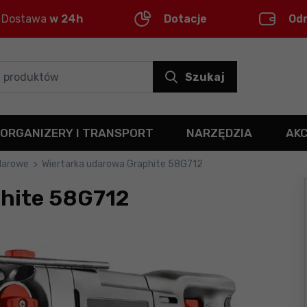
Dostawa
w 24h
Dotacje
Od
Szukaj
ORGANIZERY I TRANSPORT
NARZĘDZIA
AK
udarowe
>
Wiertarka udarowa Graphite 58G712
hite 58G712