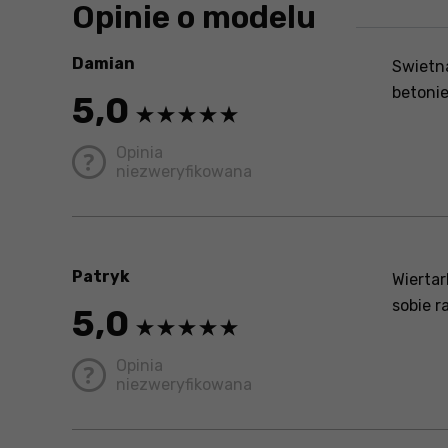
Opinie o modelu
Damian
Swietna
betonie
5,0
Opinia
niezweryfikowana
Patryk
Wiertar
sobie r
5,0
Opinia
niezweryfikowana