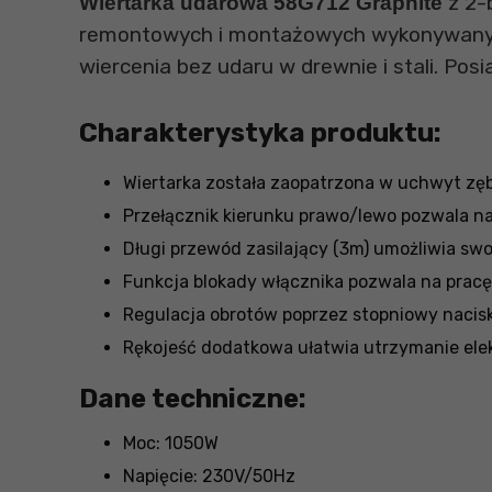
z 2-
Wiertarka udarowa 58G712 Graphite
remontowych i montażowych wykonywanych
wiercenia bez udaru w drewnie i stali. Pos
Charakterystyka produktu:
Wiertarka została zaopatrzona w uchwyt zęb
Przełącznik kierunku prawo/lewo pozwala na
Długi przewód zasilający (3m) umożliwia sw
Funkcja blokady włącznika pozwala na pracę 
Regulacja obrotów poprzez stopniowy nacisk
Rękojeść dodatkowa ułatwia utrzymanie ele
Dane techniczne:
Moc: 1050W
Napięcie: 230V/50Hz