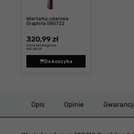
Wiertarka udarowa
Cena: 320 ,99 zł
Graphite 58G722
320
,99 zł
Cena katalogowa:
467,40 zł
Do koszyka
Wiertarka udarowa Graphite 58
Opis
Opinie
Gwarancj