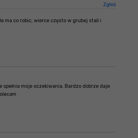
Zgłoś
treści niez
ma co robic, wierce często w grubej stali i
że spełnia moje oczekiwania. Bardzo dobrze daje
 Polecam