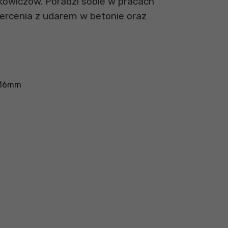
kowiczów. Poradzi sobie w pracach
rcenia z udarem w betonie oraz
o 16mm