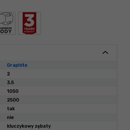
Graphite
2
3.5
1050
2500
tak
nie
kluczykowy zębaty