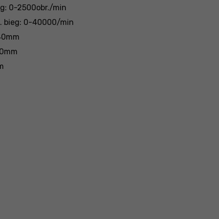
ieg: 0-2500obr./min
2. bieg: 0-40000/min
 40mm
 20mm
m