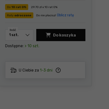
Do
10 rat 0%
29.70 zł x 10 rat 0%
Oblicz ratę
Raty
odroczone
Do nie płacisz!
Ilość
Do koszyka
Dostępne:
> 10 szt.
U Ciebie za
1-3 dni