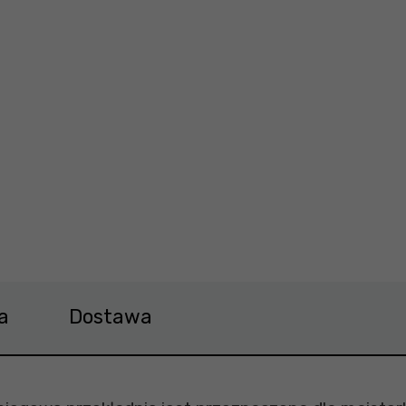
G722 Cena 320,99 zł
a
Dostawa