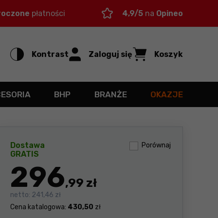
roczone
płatności
4,9/5
na
Opineo
Kontrast
Zaloguj się
Koszyk
CESORIA
BHP
BRANŻE
OKAZJE
Dostawa
Porównaj
GRATIS
296
,99 zł
netto:
241,46 zł
Cena katalogowa:
430,50
zł