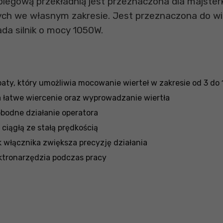
biegową przekładnią jest przeznaczona dla majster
 we własnym zakresie. Jest przeznaczona do wie
iada silnik o mocy 1050W.
aty, który umożliwia mocowanie wierteł w zakresie od 3 d
 łatwe wiercenie oraz wyprowadzanie wiertła
obodne działanie operatora
ciągłą ze stałą prędkością
 włącznika zwiększa precyzję działania
ktronarzędzia podczas pracy