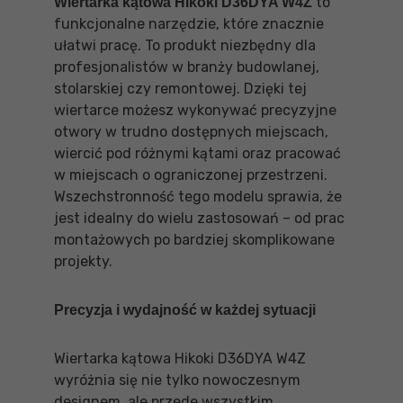
to
Wiertarka kątowa Hikoki D36DYA W4Z
funkcjonalne narzędzie, które znacznie
ułatwi pracę. To produkt niezbędny dla
profesjonalistów w branży budowlanej,
stolarskiej czy remontowej. Dzięki tej
wiertarce możesz wykonywać precyzyjne
otwory w trudno dostępnych miejscach,
wiercić pod różnymi kątami oraz pracować
w miejscach o ograniczonej przestrzeni.
Wszechstronność tego modelu sprawia, że
jest idealny do wielu zastosowań – od prac
montażowych po bardziej skomplikowane
projekty.
Precyzja i wydajność w każdej sytuacji
Wiertarka kątowa Hikoki D36DYA W4Z
wyróżnia się nie tylko nowoczesnym
designem, ale przede wszystkim