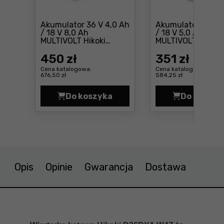
Akumulator 36 V 4,0 Ah
Akumulator 36 V 2
/ 18 V 8,0 Ah
/ 18 V 5,0 Ah
MULTIVOLT Hikoki
MULTIVOLT Hikoki
Cena: 450 zł
C
BSL36B18X
BSL36A18X
450
zł
351
zł
Cena katalogowa:
Cena katalogowa:
676,50 zł
584,25 zł
Do koszyka
Do koszyk
Akumulator 36 V 4,0 Ah / 18 V 8,
Akumu
Opis
Opinie
Gwarancja
Dostawa