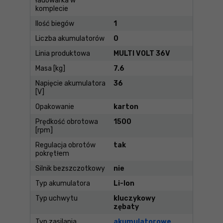
ładowarka w
komplecie
Ilość biegów
1
Liczba akumulatorów
0
Linia produktowa
MULTI VOLT 36V
Masa [kg]
7.6
Napięcie akumulatora
36
[V]
Opakowanie
karton
Prędkość obrotowa
1500
[rpm]
Regulacja obrotów
tak
pokrętłem
Silnik bezszczotkowy
nie
Typ akumulatora
Li-Ion
Typ uchwytu
kluczykowy
zębaty
Typ zasilania
akumulatorowe