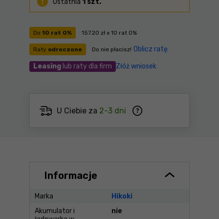
Ostatnia
1 szt.
Do
10 rat 0%
157.20 zł x 10 rat 0%
Oblicz ratę
Raty
odroczone
Do nie płacisz!
Leasing
lub raty dla firm
Złóż wniosek
U Ciebie za
2-3 dni
Informacje
Marka
Hikoki
Akumulator i
nie