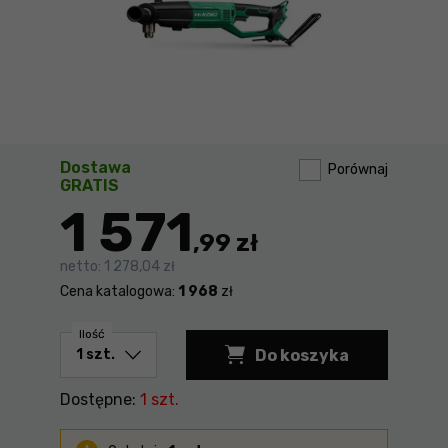
Dostawa
Porównaj
GRATIS
1 571
,99 zł
netto:
1 278,04 zł
Cena katalogowa:
1 968
zł
Ilość
Do koszyka
Wiertarka kątowa Hi
Dostępne:
1 szt.