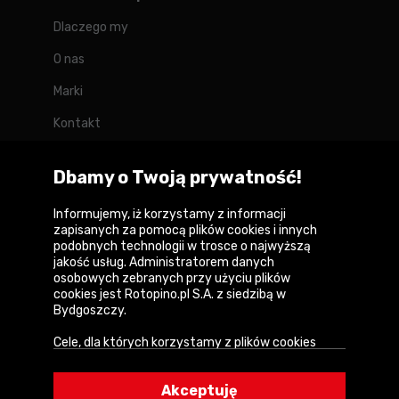
Dlaczego my
O nas
Marki
Kontakt
Blog
Dbamy o Twoją prywatność!
Forum
Informujemy, iż korzystamy z informacji
zapisanych za pomocą plików cookies i innych
podobnych technologii w trosce o najwyższą
jakość usług. Administratorem danych
Copyright © 2026
osobowych zebranych przy użyciu plików
cookies jest Rotopino.pl S.A. z siedzibą w
Polityka prywatności i zasady korzystania z
Bydgoszczy.
serwisu
Cele, dla których korzystamy z plików cookies
Informacja o plikach cookies
• Zapewnienie prawidłowego działania naszego
serwisu i realizacji usług,
Mapa witryny
Akceptuję