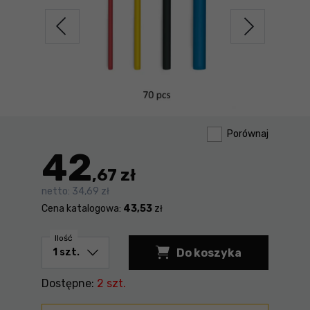
Porównaj
42
,67 zł
netto:
34,69 zł
Cena katalogowa:
43,53
zł
Ilość
Do koszyka
Węże termokurczliwe
Dostępne:
2 szt.