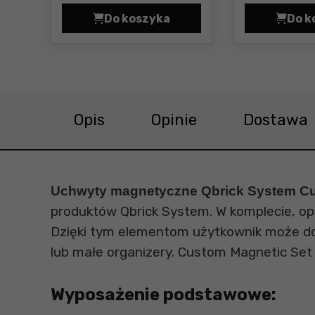
Do koszyka
Do k
Nawijak na kable z listwą elekt
Opis
Opinie
Dostawa
Uchwyty magnetyczne Qbrick System Cu
produktów Qbrick System. W komplecie, opr
Dzięki tym elementom użytkownik może do
lub małe organizery. Custom Magnetic Set j
Wyposażenie podstawowe: