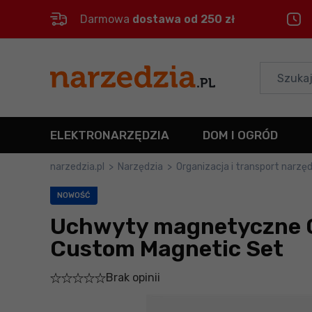
Darmowa
dostawa od 250 zł
Control
M
Menu główne
Informacje o produkcie
ELEKTRONARZĘDZIA
DOM I OGRÓD
Do koszyka
narzedzia.pl
>
Narzędzia
>
Organizacja i transport narzęd
Szczegółowe informacje
NOWOŚĆ
Uchwyty magnetyczne Q
Stopka
Custom Magnetic Set
Mapa strony
Brak opinii