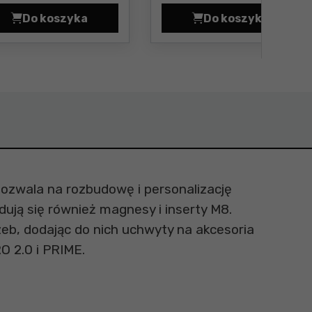
Do koszyka
Do koszyka
rical strip Set Cena 48,1 zł
m Custom Long Items Holder Cena 44,6 zł
ami Qbrick System Custom Connectors Set 2 Cena 60,0
Szybkozłączki do molet Qbrick System Custom
Nawijak na ka
pozwala na rozbudowę i personalizację
ują się również magnesy i inserty M8.
eb, dodając do nich uchwyty na
akcesoria
O 2.0 i PRIME.