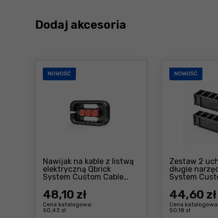
Dodaj akcesoria
NOWOŚĆ
NOWOŚĆ
Nawijak na kable z listwą
Zestaw 2 uc
elektryczną Qbrick
długie narzę
System Custom Cable
System Cust
Winder with an electrical
Items Holder
Cena: 48 ,10 zł
strip Set
48
,10 zł
44
,60 zł
Cena katalogowa:
Cena katalogowa
50,43 zł
50,18 zł