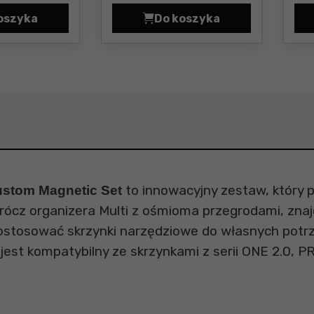
oszyka
Do koszyka
ryczną Qbrick System Custom Cable Winder with an elect
Zestaw 2 uchwytów na długie narzędzia Qbrick Syste
Szybkozłączki z molet
to innowacyjny zestaw, który 
stom Magnetic Set
ócz organizera Multi z ośmioma przegrodami, znajd
stosować skrzynki narzędziowe do własnych potrz
est kompatybilny ze skrzynkami z serii ONE 2.0, PR