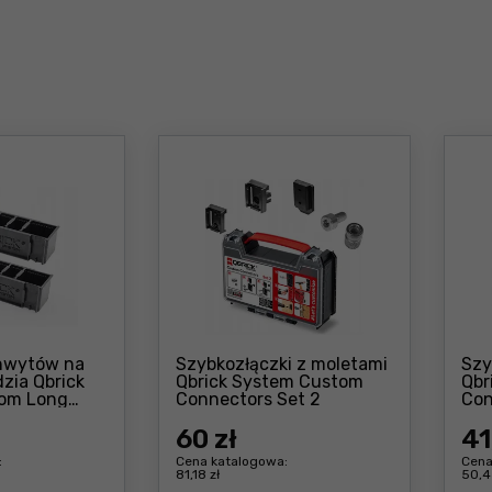
hwytów na
Szybkozłączki z moletami
Szy
dzia Qbrick
Qbrick System Custom
Qbr
Cena: 60 zł
om Long
Connectors Set 2
Con
Cena: 44 ,60 zł
60
zł
41
:
Cena katalogowa:
Cena
81,18 zł
50,4