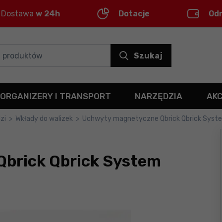
Dostawa
w 24h
Dotacje
Od
Szukaj
ORGANIZERY I TRANSPORT
NARZĘDZIA
AK
zi
>
Wkłady do walizek
>
Uchwyty magnetyczne Qbrick Qbrick Syst
brick Qbrick System