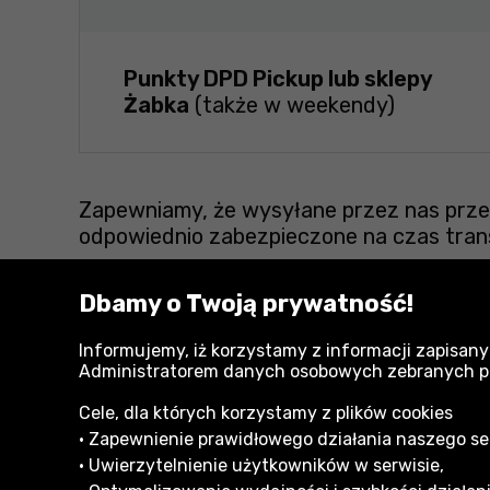
Punkty DPD Pickup lub sklepy
Żabka
(także w weekendy)
Zapewniamy, że wysyłane przez nas przes
odpowiednio zabezpieczone na czas tran
Dbamy o Twoją prywatność!
Zobacz również:
Informujemy, iż korzystamy z informacji zapisany
Administratorem danych osobowych zebranych przy
Skrzynki, torby i organizery narzędziowe Qbrick
Cele, dla których korzystamy z plików cookies
• Zapewnienie prawidłowego działania naszego serw
• Uwierzytelnienie użytkowników w serwisie,