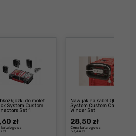
bkozłączki do molet
Nawijak na kabel Qbrick
ick System Custom
System Custom Cable
Cena: 41 ,60 zł
Cena: 28 ,50 zł
nectors Set 1
Winder Set
,60 zł
28
,50 zł
 katalogowa:
Cena katalogowa:
3 zł
33,44 zł