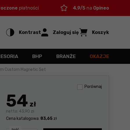
roczone
płatności
4,9/5
na
Opineo
Kontrast
Zaloguj się
Koszyk
CESORIA
BHP
BRANŻE
OKAZJE
em Custom Magnetic Set
Porównaj
54
zł
netto:
43,90 zł
Cena katalogowa:
83,65
zł
Ilość