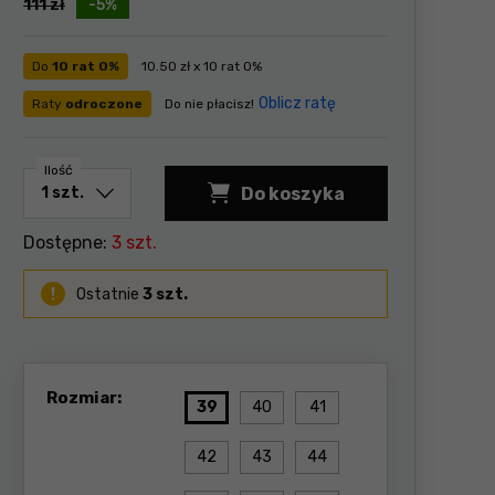
111
zł
-5%
Do
10 rat 0%
10.50 zł x 10 rat 0%
Oblicz ratę
Raty
odroczone
Do nie płacisz!
Ilość
Do koszyka
Dostępne:
3 szt.
Ostatnie
3 szt.
Rozmiar:
39
40
41
42
43
44