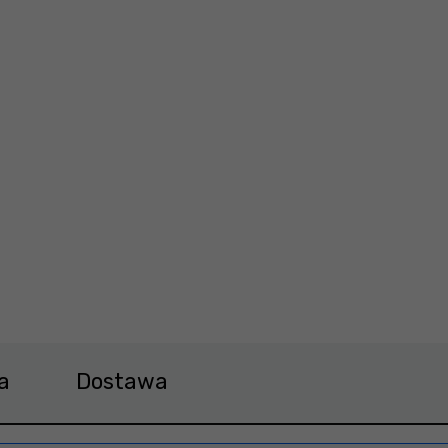
a 162,99 zł
a
Dostawa