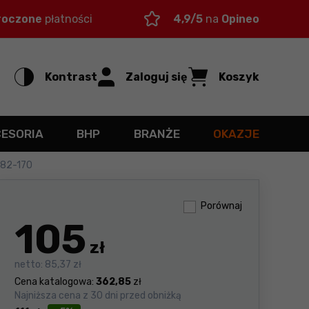
roczone
płatności
4,9/5
na
Opineo
Kontrast
Zaloguj się
Koszyk
CESORIA
BHP
BRANŻE
OKAZJE
 82-170
Porównaj
105
zł
netto:
85,37 zł
Cena katalogowa:
362,85
zł
Najniższa cena z 30 dni przed obniżką