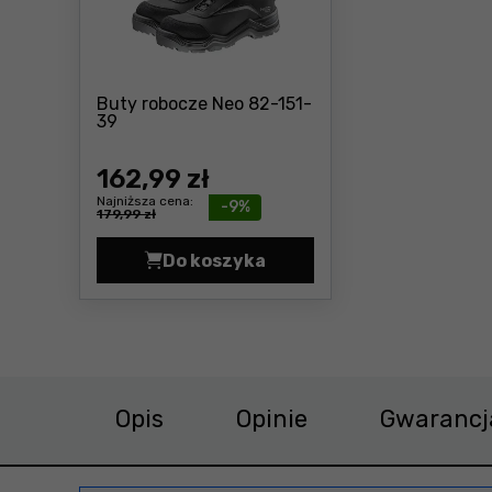
Buty robocze Neo 82-151-
Cena: 162 ,99 zł
39
162
,99 zł
Najniższa cena:
-9%
179,99 zł
Do koszyka
Buty robocze Neo 82-151-39 Cen
Opis
Opinie
Gwarancj