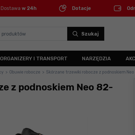
Dostawa
w 24h
Dotacje
Od
Szukaj
ORGANIZERY I TRANSPORT
NARZĘDZIA
AK
cy
>
Obuwie robocze
>
Skórzane trzewiki robocze z podnoskiem Neo
ze z podnoskiem Neo 82-