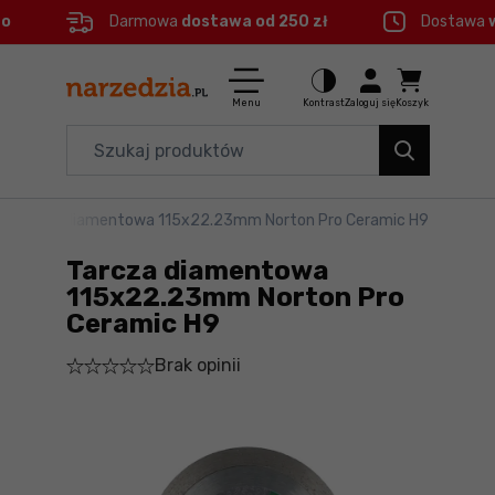
eo
Darmowa
dostawa od 250 zł
Dostawa
Ctrl
M
Elektronarzędzia
Menu główne
Menu
Kontrast
Zaloguj się
Koszyk
Dom i ogród
Informacje o produkcie
Organizery i transport
>
Tarcza diamentowa 115x22.23mm Norton Pro Ceramic H9
Szczegółowe informacje
Narzędzia
Tarcza diamentowa
Stopka
Akcesoria
115x22.23mm Norton Pro
Ceramic H9
BHP
Mapa strony
Brak opinii
Branże
Okazje