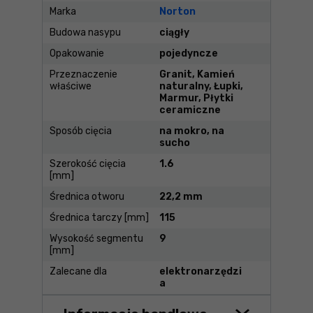
Marka
Norton
Budowa nasypu
ciągły
Opakowanie
pojedyncze
Przeznaczenie
Granit, Kamień
właściwe
naturalny, Łupki,
Marmur, Płytki
ceramiczne
Sposób cięcia
na mokro, na
sucho
Szerokość cięcia
1.6
[mm]
Średnica otworu
22,2 mm
Średnica tarczy [mm]
115
Wysokość segmentu
9
[mm]
Zalecane dla
elektronarzędzi
a