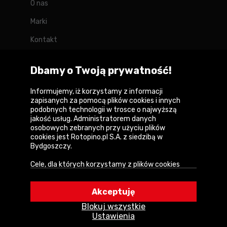
O nas
Marki
Kontakt
Blog
Dbamy o Twoją prywatność!
Forum
Informujemy, iż korzystamy z informacji
zapisanych za pomocą plików cookies i innych
podobnych technologii w trosce o najwyższą
jakość usług. Administratorem danych
Copyright © 2026
osobowych zebranych przy użyciu plików
cookies jest Rotopino.pl S.A. z siedzibą w
Polityka prywatności i zasady korzystania z
Bydgoszczy.
serwisu
Cele, dla których korzystamy z plików cookies
Informacja o plikach cookies
• Zapewnienie prawidłowego działania naszego
serwisu i realizacji usług,
Mapa witryny
Akceptuję
• Uwierzytelnienie użytkowników w serwisie,
Blokuj wszystkie
• Optymalizowanie wydajności i szybkości
Ustawienia
działania serwisu i usług,