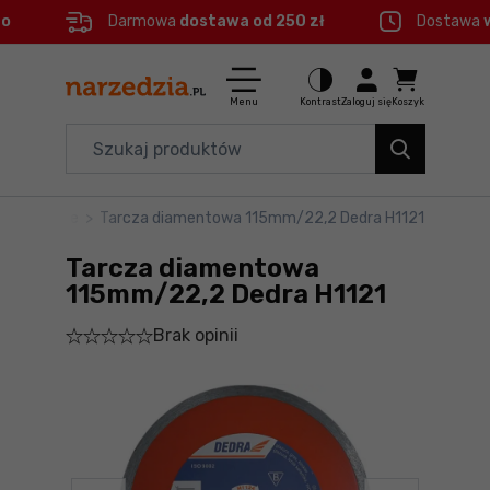
eo
Darmowa
dostawa od 250 zł
Dostawa
Ctrl
M
Elektronarzędzia
Menu główne
Menu
Kontrast
Zaloguj się
Koszyk
Dom i ogród
Informacje o produkcie
Organizery i transport
diamentowe
>
Tarcza diamentowa 115mm/22,2 Dedra H1121
Do koszyka
Narzędzia
Tarcza diamentowa
Szczegółowe informacje
Akcesoria
115mm/22,2 Dedra H1121
Brak opinii
BHP
Stopka
Branże
Mapa strony
Okazje