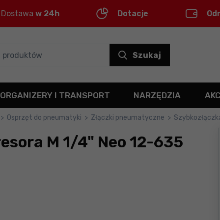
Dostawa
w 24h
Dotacje
Od
Szukaj
ORGANIZERY I TRANSPORT
NARZĘDZIA
AK
>
Osprzęt do pneumatyki
>
Złączki pneumatyczne
>
Szybkozłączka
esora M 1/4" Neo 12-635