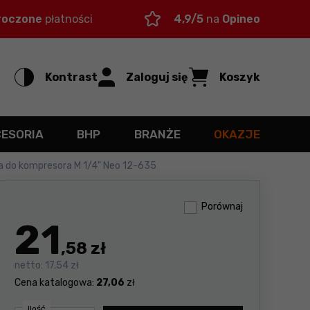
roczone
płatności
4,9/5
na
Opineo
Kontrast
Zaloguj się
Koszyk
CESORIA
BHP
BRANŻE
OKAZJE
 do kompresora M 1/4" Neo 12-635
Porównaj
21
,58 zł
netto:
17,54 zł
Cena katalogowa:
27,06
zł
Ilość