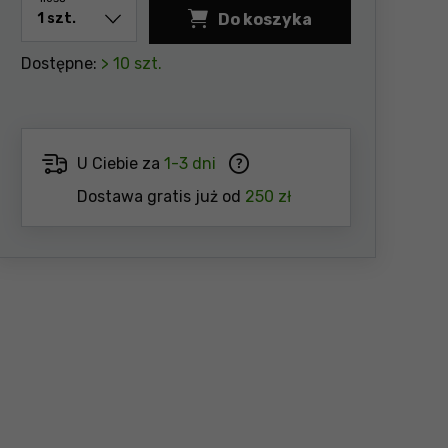
Do koszyka
Dostępne:
> 10 szt.
U Ciebie za
1-3 dni
Dostawa gratis już od
250 zł