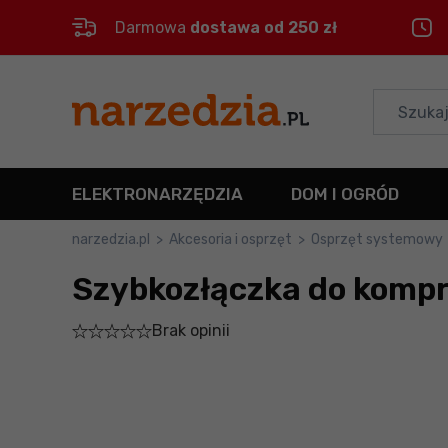
Darmowa
dostawa od 250 zł
Control
M
Menu główne
Informacje o produkcie
ELEKTRONARZĘDZIA
DOM I OGRÓD
Do koszyka
narzedzia.pl
>
Akcesoria i osprzęt
>
Osprzęt systemowy
Szybkozłączka do kompr
Szczegółowe informacje
Brak opinii
Stopka
Mapa strony