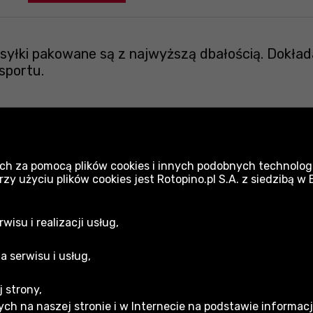
yłki pakowane są z najwyższą dbałością. Dokład
sportu.
Osprzęt systemowy Neo
ch za pomocą plików cookies i innych podobnych technologi
 użyciu plików cookies jest Rotopino.pl S.A. z siedzibą w
Elektronarzędzia - akcesoria i osprzęt Neo
isu i realizacji usług,
a serwisu i usług,
 strony,
acja gwarancyjna
ch na naszej stronie i w Internecie na podstawie informac