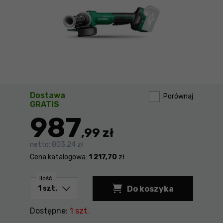
Dostawa
Porównaj
GRATIS
987
,99 zł
netto:
803,24 zł
Cena katalogowa:
1 217,70
zł
Ilość
Do koszyka
Dostępne:
1 szt.