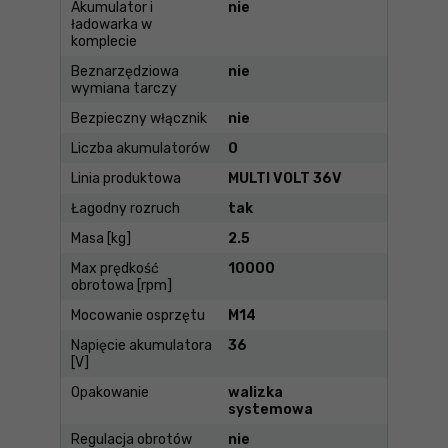
Akumulator i
nie
ładowarka w
komplecie
Beznarzędziowa
nie
wymiana tarczy
Bezpieczny włącznik
nie
Liczba akumulatorów
0
Linia produktowa
MULTI VOLT 36V
Łagodny rozruch
tak
Masa [kg]
2.5
Max prędkość
10000
obrotowa [rpm]
Mocowanie osprzętu
M14
Napięcie akumulatora
36
[V]
Opakowanie
walizka
systemowa
Regulacja obrotów
nie