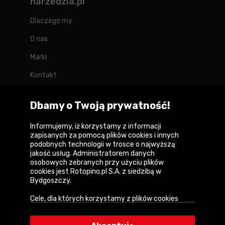
narzedzia.pl
Dlaczego my
O nas
Marki
Kontakt
Blog
Dbamy o Twoją prywatność!
Forum
Informujemy, iż korzystamy z informacji
zapisanych za pomocą plików cookies i innych
podobnych technologii w trosce o najwyższą
jakość usług. Administratorem danych
Copyright © 2026
osobowych zebranych przy użyciu plików
cookies jest Rotopino.pl S.A. z siedzibą w
Polityka prywatności i zasady korzystania z
Bydgoszczy.
serwisu
Cele, dla których korzystamy z plików cookies
Informacja o plikach cookies
• Zapewnienie prawidłowego działania naszego
serwisu i realizacji usług,
Mapa witryny