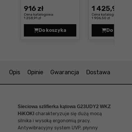
916
zł
1 425
,99 zł
Cena katalogowa:
Cena katalogowa:
1 258,91 zł
1 906,50 zł
Do koszyka
Do koszyk
Szlifierka kątowa DeWalt DWE4579
Szlif
Opis
Opinie
Gwarancja
Dostawa
Sieciowa szlifierka kątowa G23UDY2 WKZ
charakteryzuje się dużą mocą
HiKOKI
silnika i wysoką ergonomią pracy.
Antywibracyjny system UVP, płynny