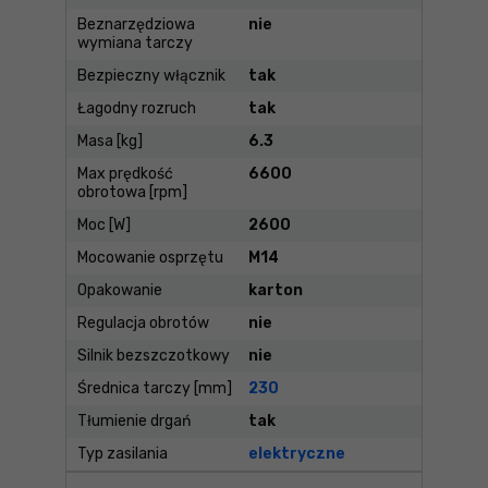
Beznarzędziowa
nie
wymiana tarczy
Bezpieczny włącznik
tak
Łagodny rozruch
tak
Masa [kg]
6.3
Max prędkość
6600
obrotowa [rpm]
Moc [W]
2600
Mocowanie osprzętu
M14
Opakowanie
karton
Regulacja obrotów
nie
Silnik bezszczotkowy
nie
Średnica tarczy [mm]
230
Tłumienie drgań
tak
Typ zasilania
elektryczne