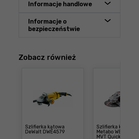
Informacje handlowe
Informacje o
bezpieczeństwie
Zobacz również
Szlifierka kątowa
Szlifierka kątowa
Cena: 916 zł
DeWalt DWE4579
Metabo WEPBA 26
Cena: 1 
MVT Quick