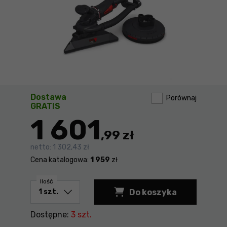
Dostawa
Porównaj
GRATIS
1 601
,99 zł
netto:
1 302,43 zł
Cena katalogowa:
1 959
zł
Ilość
Do koszyka
Szlifierka do gipsu
Dostępne:
3 szt.