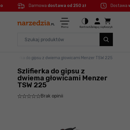
eo
Darmowa
dostawa od 250 zł
Dostawa
Ctrl
M
Elektronarzędzia
Menu główne
Menu
Kontrast
Zaloguj się
Koszyk
Dom i ogród
Informacje o produkcie
Organizery i transport
su
>
Szlifierka do gipsu z dwiema głowicami Menzer TSW 225
Do koszyka
Narzędzia
Szlifierka do gipsu z
Szczegółowe informacje
Akcesoria
dwiema głowicami Menzer
TSW 225
BHP
Stopka
Brak opinii
Branże
Mapa strony
Okazje