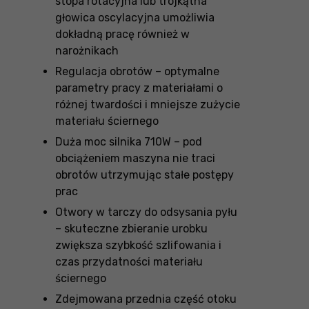
stopa rotacyjna lub trójkątna
głowica oscylacyjna umożliwia
dokładną pracę również w
narożnikach
Regulacja obrotów – optymalne
parametry pracy z materiałami o
różnej twardości i mniejsze zużycie
materiału ściernego
Duża moc silnika 710W – pod
obciążeniem maszyna nie traci
obrotów utrzymując stałe postępy
prac
Otwory w tarczy do odsysania pyłu
– skuteczne zbieranie urobku
zwiększa szybkość szlifowania i
czas przydatności materiału
ściernego
Zdejmowana przednia część otoku