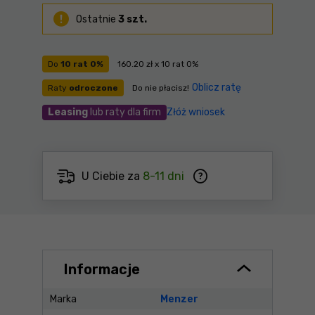
Ostatnie
3 szt.
Do
10 rat 0%
160.20 zł x 10 rat 0%
Oblicz ratę
Raty
odroczone
Do nie płacisz!
Leasing
lub raty dla firm
Złóż wniosek
U Ciebie za
8-11 dni
Informacje
Marka
Menzer