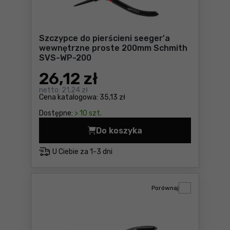
Szczypce do pierścieni seeger'a
wewnętrzne proste 200mm Schmith
SVS-WP-200
26
,12 zł
netto:
21,24 zł
Cena katalogowa:
35,13 zł
Dostępne:
> 10 szt.
Do koszyka
Szczypce do pierścieni se
U Ciebie za
1-3 dni
Porównaj