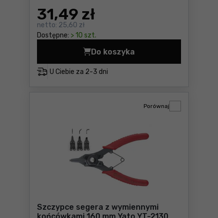
31
,49 zł
netto:
25,60 zł
Dostępne:
> 10 szt.
Do koszyka
Szczypce segera wewnętrzn
U Ciebie za
2-3 dni
Porównaj
Szczypce segera z wymiennymi
końcówkami 160 mm Yato YT-2130