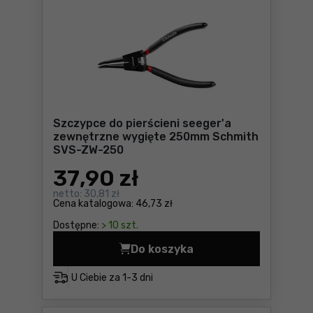
Szczypce do pierścieni seeger'a
zewnętrzne wygięte 250mm Schmith
SVS-ZW-250
37
,90 zł
netto:
30,81 zł
Cena katalogowa:
46,73 zł
Dostępne:
> 10 szt.
Do koszyka
Szczypce do pierścieni se
U Ciebie za
1-3 dni