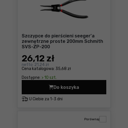
Szczypce do pierścieni seeger'a
zewnętrzne proste 200mm Schmith
SVS-ZP-200
26
,12 zł
netto:
21,24 zł
Cena katalogowa:
35,68 zł
Dostępne:
> 10 szt.
Do koszyka
Szczypce do pierścieni se
U Ciebie za
1-3 dni
Porównaj