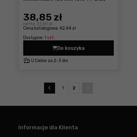
38
,85 zł
netto:
31,59 zł
Cena katalogowa:
42,44 zł
Dostępne:
1 szt.
Do koszyka
Szczypce segera z wymienn
U Ciebie za
2-3 dni
1
2
Informacje dla Klienta