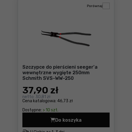
Porównaj
Szczypce do pierścieni seeger'a
wewnętrzne wygięte 250mm
Schmith SVS-WW-250
37
,90 zł
netto:
30,81 zł
Cena katalogowa:
46,73 zł
Dostępne:
> 10 szt.
Do koszyka
Szczypce do pierścieni se