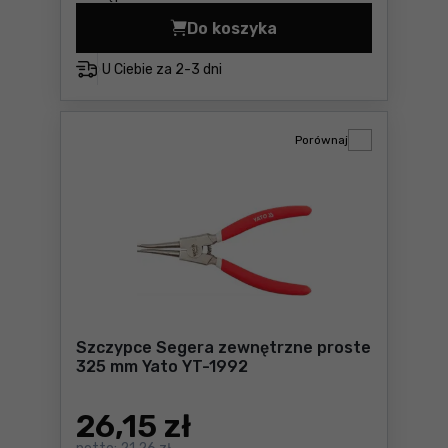
Do koszyka
Szczypce Segera zewnętrzn
U Ciebie za
2-3 dni
Porównaj
Szczypce Segera zewnętrzne proste
325 mm Yato YT-1992
26
,15 zł