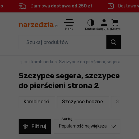
eo
Darmowa
dostawa od 250 zł
Dostawa
Ctrl
M
Elektronarzędzia
Menu główne
Menu
Kontrast
Zaloguj się
Koszyk
Dom i ogród
Filtry
Organizery i transport
ne
>
Szczypce i kombinerki
>
Szczypce do pierścieni, segera
Produkty
Narzędzia
Szczypce segera, szczypce
Stopka
Akcesoria
do pierścieni strona 2
BHP
Mapa strony
produkty
produkty
Kombinerki
Szczypce boczne
Szczypce 
Branże
Sortuj
Okazje
Sortuj od
Filtruj
Popularność największa