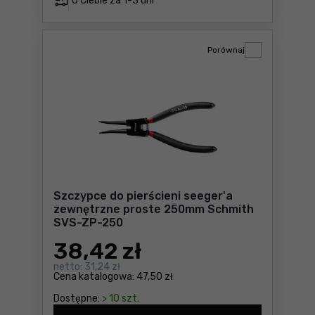
U Ciebie za
1-3 dni
Porównaj
Szczypce do pierścieni seeger'a
zewnętrzne proste 250mm Schmith
SVS-ZP-250
38
,42 zł
netto:
31,24 zł
Cena katalogowa:
47,50 zł
Dostępne:
> 10 szt.