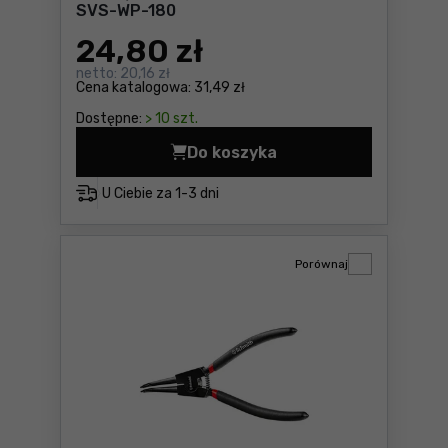
SVS-WP-180
24
,80 zł
netto:
20,16 zł
Cena katalogowa:
31,49 zł
Dostępne:
> 10 szt.
Do koszyka
Szczypce do pierścieni se
U Ciebie za
1-3 dni
Porównaj