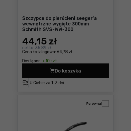
Szczypce do pierścieni seeger'a
wewnętrzne wygięte 300mm
Schmith SVS-WW-300
44
,15 zł
netto:
35,89 zł
Cena katalogowa:
64,78 zł
Dostępne:
> 10 szt.
Do koszyka
Szczypce do pierścieni se
U Ciebie za
1-3 dni
Porównaj