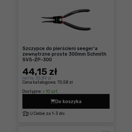
Szczypce do pierścieni seeger'a
zewnętrzne proste 300mm Schmith
SVS-ZP-300
44
,15 zł
netto:
35,89 zł
Cena katalogowa:
70,58 zł
Dostępne:
> 10 szt.
Do koszyka
Szczypce do pierścieni se
U Ciebie za
1-3 dni