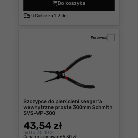
Do koszyka
Szczypce do pierścieni se
U Ciebie za
1-3 dni
Porównaj
Szczypce do pierścieni seeger'a
wewnętrzne proste 300mm Schmith
SVS-WP-300
43
,54 zł
netto:
35,40 zł
Cena katalogowa:
65,30 zł