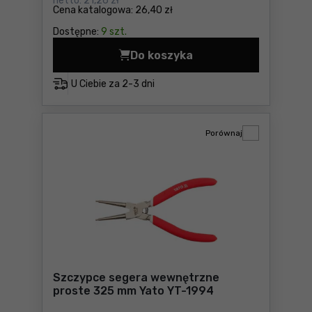
netto:
21,26 zł
Cena katalogowa:
26,40 zł
Dostępne:
9 szt.
Do koszyka
Szczypce Segera zewnętrzn
U Ciebie za
2-3 dni
Porównaj
Szczypce segera wewnętrzne
proste 325 mm Yato YT-1994