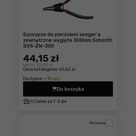
Szczypce do pierścieni seeger'a
zewnętrzne wygięte 300mm Schmith
SVS-ZW-300
44
,15 zł
netto:
35,89 zł
Cena katalogowa:
65,62 zł
Dostępne:
> 10 szt.
Do koszyka
Szczypce do pierścieni se
U Ciebie za
1-3 dni
Porównaj