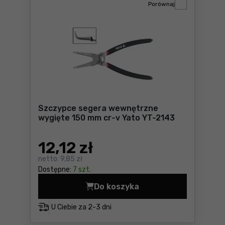
Porównaj
Szczypce segera wewnętrzne
wygięte 150 mm cr-v Yato YT-2143
12
,12 zł
netto:
9,85 zł
Dostępne:
7 szt.
Do koszyka
Szczypce segera wewnętrzn
U Ciebie za
2-3 dni