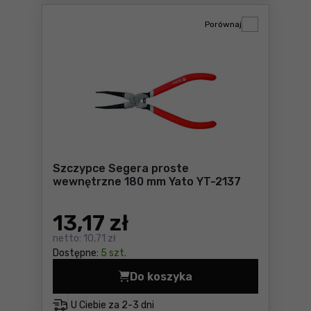
Porównaj
Szczypce Segera proste
wewnętrzne 180 mm Yato YT-2137
13
,17 zł
netto:
10,71 zł
Dostępne:
5 szt.
Do koszyka
Szczypce Segera proste we
U Ciebie za
2-3 dni