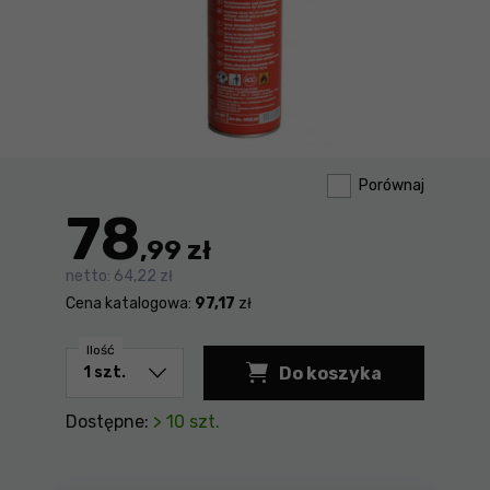
Porównaj
78
,99 zł
netto:
64,22 zł
Cena katalogowa:
97,17
zł
Ilość
Do koszyka
Spray do dezynfekc
Dostępne:
> 10 szt.