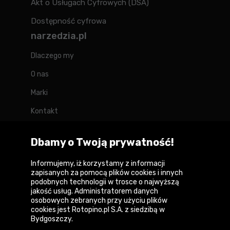
Akt o Usługach Cyfrowych (DSA)
Dostępność cyfrowa
narzedzia.pl
Dlaczego my
O nas
Marki
Kontakt
Blog
Dbamy o Twoją prywatność!
Forum
Informujemy, iż korzystamy z informacji
zapisanych za pomocą plików cookies i innych
podobnych technologii w trosce o najwyższą
jakość usług. Administratorem danych
Copyright © 2026
osobowych zebranych przy użyciu plików
cookies jest Rotopino.pl S.A. z siedzibą w
Polityka prywatności i zasady korzystania z
Bydgoszczy.
serwisu