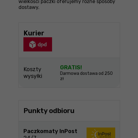
wielkości paczki oferujemy różne sposoby
dostawy.
Kurier
GRATIS!
Koszty
Darmowa dostawa od 250
wysyłki
zł
Punkty odbioru
Paczkomaty InPost