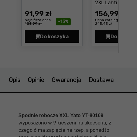
2XL Lahti Pro
Cen
L4051205
91
,99 zł
156
,99 zł
Najniższa cena:
Cena katalogowa:
-13%
105,99 zł
245,45 zł
Do koszyka
Do koszyk
Spodnie ostrzegawcze Neo 81-792
Spodn
Opis
Opinie
Gwarancja
Dostawa
Spodnie robocze XXL Yato YT-80169
wyposażono w 9 kieszeni na akcesoria, z
czego 6 ma zapięcie na rzep, a ponadto