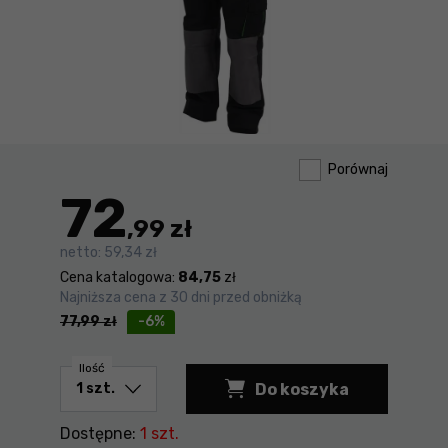
Porównaj
72
,99 zł
netto:
59,34 zł
Cena katalogowa:
84,75
zł
Najniższa cena z 30 dni przed obniżką
77,99
zł
-6%
Ilość
Do koszyka
Spodnie robocze XX
Dostępne:
1 szt.