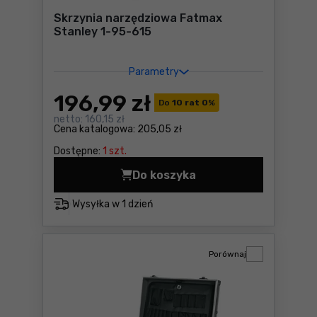
Skrzynia narzędziowa Fatmax
Stanley 1-95-615
Parametry
196
,99 zł
Do
10 rat 0
%
netto:
160,15 zł
Cena katalogowa:
205,05 zł
Dostępne:
1 szt.
Do koszyka
Skrzynia narzędziowa Fatma
Wysyłka w
1 dzień
Porównaj