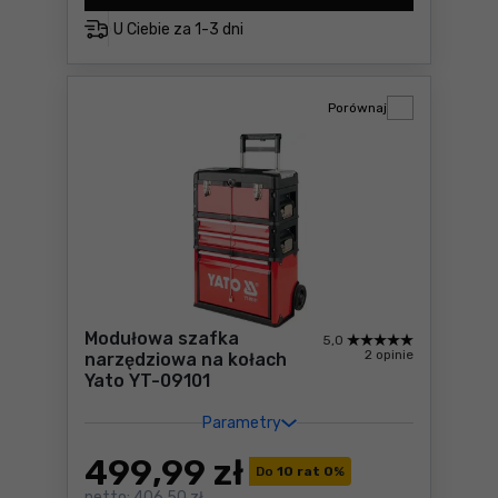
U Ciebie za
1-3 dni
Porównaj
Modułowa szafka
5,0
2 opinie
narzędziowa na kołach
Yato YT-09101
Parametry
499
,99 zł
Do
10 rat 0
%
netto:
406,50 zł