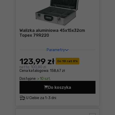
Walizka aluminiowa 45x15x32cm
Topex 79R220
Parametry
123
,99 zł
Do
10 rat 0
%
netto:
100,80 zł
Cena katalogowa:
158,67 zł
Dostępne:
> 10 szt.
Do koszyka
Walizka aluminiowa 45x15x
U Ciebie za
1-3 dni