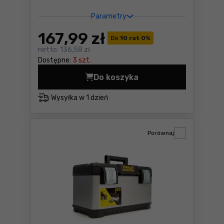
Parametry
167
,99 zł
Do
10 rat 0
%
netto:
136,58 zł
Dostępne:
3 szt.
Do koszyka
Skrzynka modułowa Yato YT
Wysyłka w
1 dzień
Porównaj