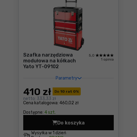
Szafka narzędziowa
5,0
1 opinia
modułowa na kółkach
Yato YT-09102
Parametry
410
zł
Do
10 rat 0
%
netto:
333,33 zł
Cena katalogowa:
460,02 zł
Dostępne:
4 szt.
Do koszyka
Szafka narzędziowa moduło
Wysyłka w
1 dzień