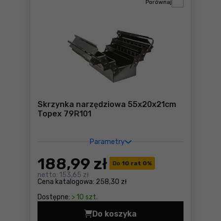
Porównaj
Skrzynka narzędziowa 55x20x21cm
Topex 79R101
Parametry
188
,99 zł
Do
10 rat 0
%
netto:
153,65 zł
Cena katalogowa:
258,30 zł
Dostępne:
> 10 szt.
Do koszyka
Skrzynka narzędziowa 55x2