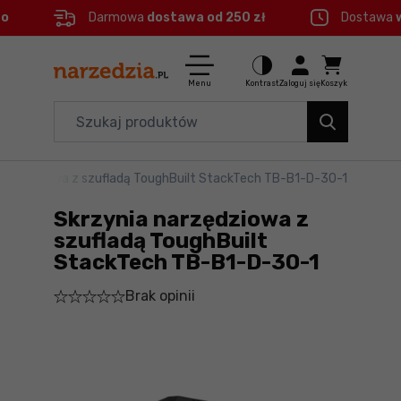
eo
Darmowa
dostawa od 250 zł
Dostawa
Ctrl
M
Elektronarzędzia
Menu główne
Menu
Kontrast
Zaloguj się
Koszyk
Dom i ogród
Informacje o produkcie
Organizery i transport
narzędziowa z szufladą ToughBuilt StackTech TB-B1-D-30-1
Szczegółowe informacje
Narzędzia
Skrzynia narzędziowa z
Stopka
Akcesoria
szufladą ToughBuilt
StackTech TB-B1-D-30-1
BHP
Mapa strony
Brak opinii
Branże
Okazje