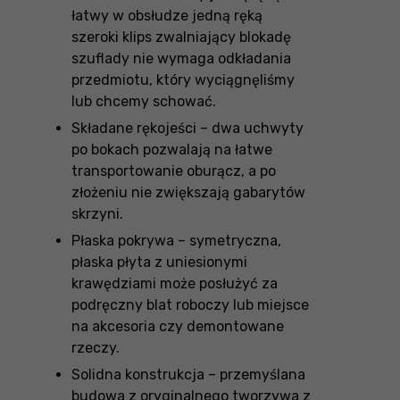
łatwy w obsłudze jedną ręką
szeroki klips zwalniający blokadę
szuflady nie wymaga odkładania
przedmiotu, który wyciągnęliśmy
lub chcemy schować.
Składane rękojeści – dwa uchwyty
po bokach pozwalają na łatwe
transportowanie oburącz, a po
złożeniu nie zwiększają gabarytów
skrzyni.
Płaska pokrywa – symetryczna,
płaska płyta z uniesionymi
krawędziami może posłużyć za
podręczny blat roboczy lub miejsce
na akcesoria czy demontowane
rzeczy.
Solidna konstrukcja – przemyślana
budowa z oryginalnego tworzywa z