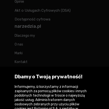
Opinie
Akt o Usługach Cyfrowych (DSA)
Dostępność cyfrowa
narzedzia.pl
Dlaczego my
O nas
Marki
Kontakt
Blog
Dbamy o Twoją prywatność!
Forum
Informujemy, iż korzystamy z informacji
zapisanych za pomocą plików cookies i innych
podobnych technologii w trosce o najwyższą
jakość usług. Administratorem danych
Copyright © 2026
osobowych zebranych przy użyciu plików
cookies jest Rotopino.pl S.A. z siedzibą w