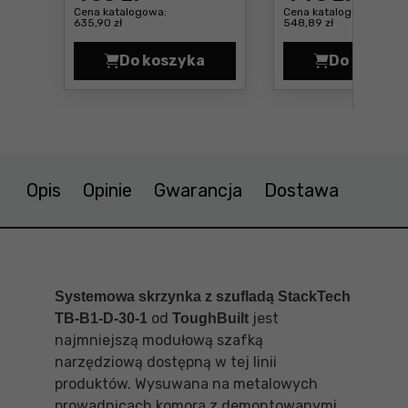
Cena katalogowa:
Cena katalogowa:
635,90 zł
548,89 zł
Do koszyka
Do koszyk
Zestaw szuflad na platformie koł
Zesta
Opis
Opinie
Gwarancja
Dostawa
Systemowa
skrzynka z szufladą StackTech
od
jest
TB-B1-D-30-1
ToughBuilt
najmniejszą modułową szafką
narzędziową dostępną w tej linii
produktów. Wysuwana na metalowych
prowadnicach komora z demontowanymi