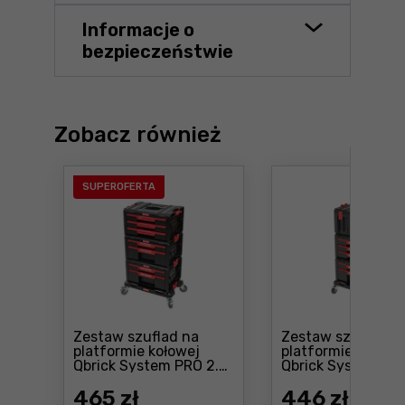
Informacje o
bezpieczeństwie
Zobacz również
SUPEROFERTA
Zestaw szuflad na
Zestaw szuflad n
platformie kołowej
platformie kołowe
Qbrick System PRO 2.0
Qbrick System PR
Cena: 465 zł
DRAWER SET
DRAWER Workshop
Cena: 446 zł
465
zł
2
446
zł