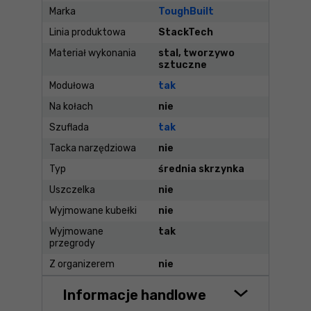
Marka
ToughBuilt
Linia produktowa
StackTech
Materiał wykonania
stal, tworzywo
sztuczne
Modułowa
tak
Na kołach
nie
Szuflada
tak
Tacka narzędziowa
nie
Typ
średnia skrzynka
Uszczelka
nie
Wyjmowane kubełki
nie
Wyjmowane
tak
przegrody
Z organizerem
nie
Informacje handlowe