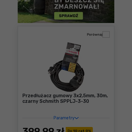
Porównaj
Przedłużacz gumowy 3x2,5mm, 30m,
czarny Schmith SPPLJ-3-30
Parametry
399
,99 zł
Do
10 rat 0
%