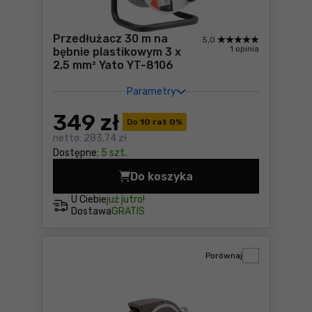
Przedłużacz 30 m na
5,0
1 opinia
bębnie plastikowym 3 x
2,5 mm² Yato YT-8106
Parametry
349
zł
Do
10 rat 0
%
netto:
283,74 zł
Dostępne:
5 szt.
Do koszyka
Przedłużacz 30 m na bębnie
U Ciebie
już jutro!
Dostawa
GRATIS
Porównaj