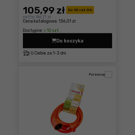
105
,99 zł
Do
10 rat 0
%
netto:
86,17 zł
Cena katalogowa:
136,01 zł
Dostępne:
> 10 szt.
Do koszyka
Przedłużacz pojedynczy Sc
U Ciebie za
1-3 dni
Porównaj