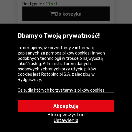
Dostępne:
> 10 szt.
Do koszyka
Listwa zasilająca Vorel 725
U Ciebie za
2-3 dni
Dbamy o Twoją prywatność!
Porównaj
Informujemy, iż korzystamy z informacji
zapisanych za pomocą plików cookies i innych
podobnych technologii w trosce o najwyższą
jakość usług. Administratorem danych
osobowych zebranych przy użyciu plików
cookies jest Rotopino.pl S.A. z siedzibą w
Bydgoszczy.
Cele, dla których korzystamy z plików cookies
• Zapewnienie prawidłowego działania naszego
serwisu i realizacji usług,
Akceptuję
Listwa zasilająca Vorel 72535
• Uwierzytelnienie użytkowników w serwisie,
Blokuj wszystkie
• Optymalizowanie wydajności i szybkości
Ustawienia
działania serwisu i usług,
• Dostosowywanie treści do Twoich preferencji,
Parametry