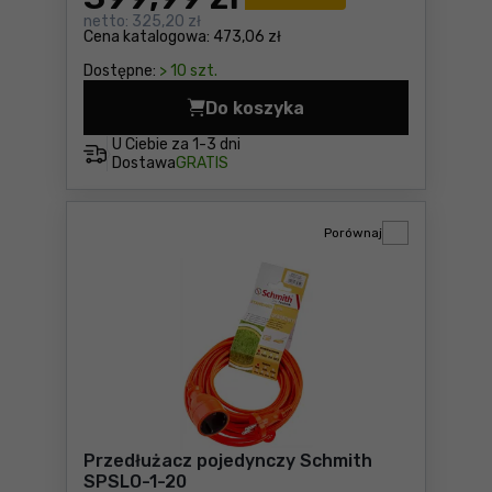
netto:
325,20 zł
Cena katalogowa:
473,06 zł
Dostępne:
> 10 szt.
Do koszyka
Przedłużacz gumowy 3x2,5m
U Ciebie za
1-3 dni
Dostawa
GRATIS
Porównaj
Przedłużacz pojedynczy Schmith
SPSLO-1-20