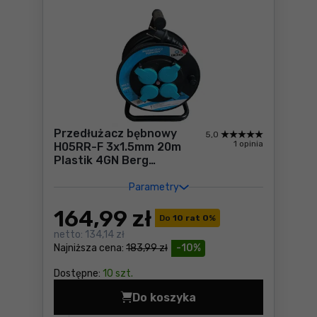
Przedłużacz bębnowy
5,0
1 opinia
H05RR-F 3x1.5mm 20m
Plastik 4GN Berg
B120000005
Parametry
164
,99 zł
Do
10 rat 0
%
netto:
134,14 zł
Najniższa cena:
183,99 zł
-10%
Dostępne:
10 szt.
Do koszyka
Przedłużacz bębnowy H05RR