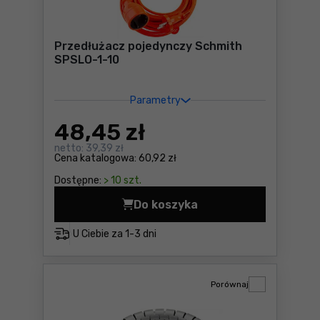
Przedłużacz pojedynczy Schmith
SPSLO-1-10
Parametry
48
,45 zł
netto:
39,39 zł
Cena katalogowa:
60,92 zł
Dostępne:
> 10 szt.
Do koszyka
Przedłużacz pojedynczy Sc
U Ciebie za
1-3 dni
Porównaj