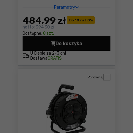
Parametry
484
,99 zł
Do
10 rat 0
%
netto:
394,30 zł
Dostępne:
8 szt.
Do koszyka
Przedłużacz bębnowy Yato 
U Ciebie za
2-3 dni
Dostawa
GRATIS
Porównaj