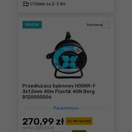
U Ciebie za
2-3 dni
OKAZJA
Porównaj
Przedłużacz bębnowy H05RR-F
3x1.5mm 40m Plastik 4GN Berg
B120000006
Parametry
270
,99 zł
Do
10 rat 0
%
netto:
220,32 zł