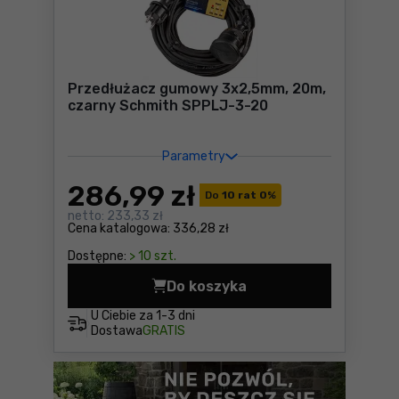
Przedłużacz gumowy 3x2,5mm, 20m,
czarny Schmith SPPLJ-3-20
Parametry
286
,99 zł
Do
10 rat 0
%
netto:
233,33 zł
Cena katalogowa:
336,28 zł
Dostępne:
> 10 szt.
Do koszyka
Przedłużacz gumowy 3x2,5m
U Ciebie za
1-3 dni
Dostawa
GRATIS