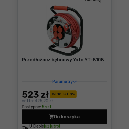
Porównaj
Przedłużacz bębnowy Yato YT-8108
Parametry
523
zł
Do
10 rat 0
%
netto:
425,20 zł
Dostępne:
5 szt.
Do koszyka
Przedłużacz bębnowy Yato 
U Ciebie
już jutro!