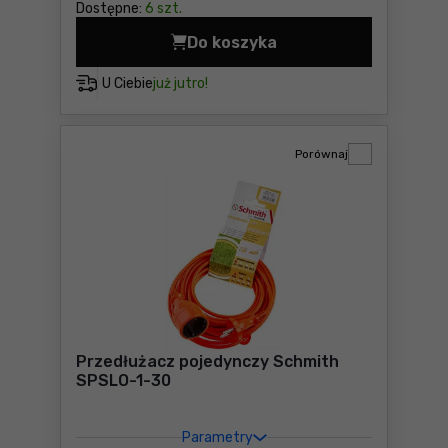
Dostępne:
6 szt.
Do koszyka
Listwa zasilająca Yato YT-
U Ciebie
już jutro!
Porównaj
Przedłużacz pojedynczy Schmith
SPSLO-1-30
Parametry