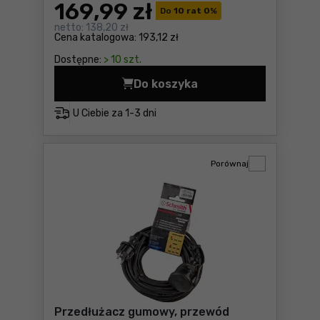
169
,99 zł
Do
10 rat 0
%
netto:
138,20 zł
Cena katalogowa:
193,12 zł
Dostępne:
> 10 szt.
Do koszyka
Przedłużacz gumowy, przew
U Ciebie za
1-3 dni
Porównaj
Przedłużacz gumowy, przewód