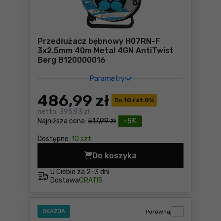
Przedłużacz bębnowy H07RN-F
3x2.5mm 40m Metal 4GN AntiTwist
Berg B120000016
Parametry
486
,99 zł
Do
10 rat 0
%
netto:
395,93 zł
Najniższa cena:
517,99 zł
-5%
Dostępne:
10 szt.
Do koszyka
Przedłużacz bębnowy H07R
U Ciebie za
2-3 dni
Dostawa
GRATIS
OKAZJA
Porównaj