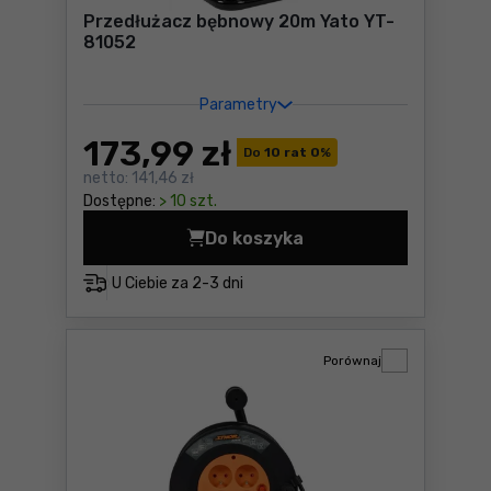
Przedłużacz bębnowy 20m Yato YT-
81052
Parametry
173
,99 zł
Do
10 rat 0
%
netto:
141,46 zł
Dostępne:
> 10 szt.
Do koszyka
Przedłużacz bębnowy 20m Y
U Ciebie za
2-3 dni
Porównaj