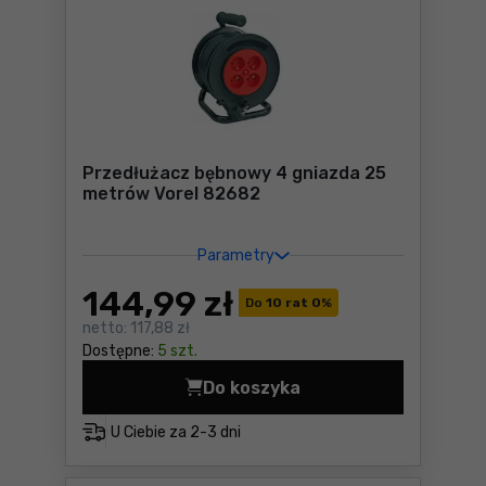
Przedłużacz bębnowy 4 gniazda 25
metrów Vorel 82682
Parametry
144
,99 zł
Do
10 rat 0
%
netto:
117,88 zł
Dostępne:
5 szt.
Do koszyka
Przedłużacz bębnowy 4 gni
U Ciebie za
2-3 dni