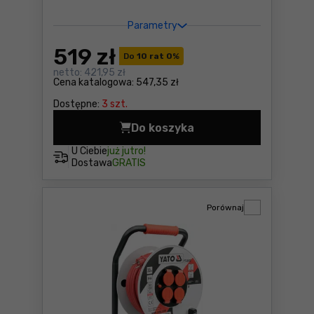
Parametry
519
zł
Do
10 rat 0
%
netto:
421,95 zł
Cena katalogowa:
547,35 zł
Dostępne:
3 szt.
Do koszyka
Przedłużacz bębnowy siłowy
U Ciebie
już jutro!
Dostawa
GRATIS
Porównaj