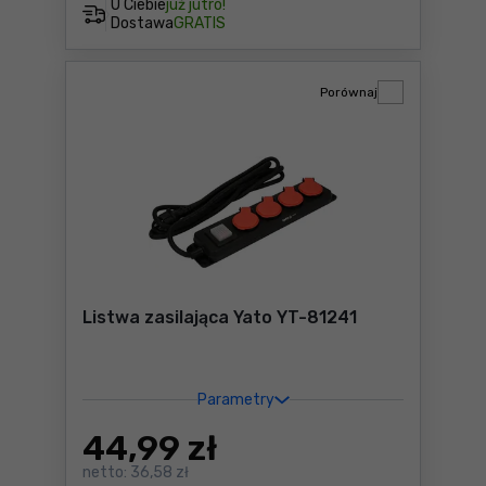
U Ciebie
już jutro!
Dostawa
GRATIS
Porównaj
Listwa zasilająca Yato YT-81241
Parametry
44
,99 zł
netto:
36,58 zł