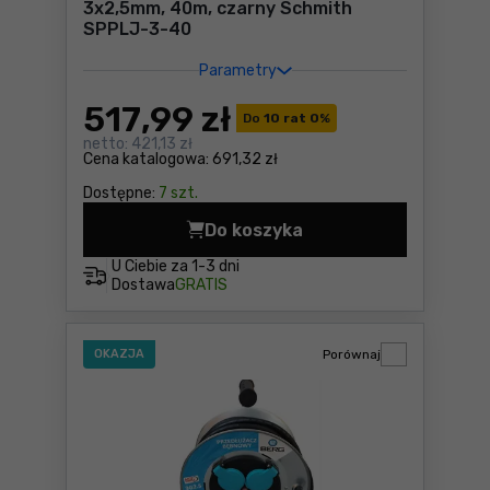
3x2,5mm, 40m, czarny Schmith
SPPLJ-3-40
Parametry
517
,99 zł
Do
10 rat 0
%
netto:
421,13 zł
Cena katalogowa:
691,32 zł
Dostępne:
7 szt.
Do koszyka
Przedłużacz gumowy, przew
U Ciebie za
1-3 dni
Dostawa
GRATIS
OKAZJA
Porównaj