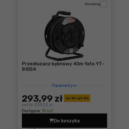
Porównaj
Przedłużacz bębnowy 40m Yato YT-
81054
Parametry
293
,99 zł
Do
10 rat 0
%
netto:
239,02 zł
Dostępne:
10 szt.
Do koszyka
Przedłużacz bębnowy 40m Y