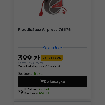
Przedłużacz Airpress 76576
Parametry
399
zł
Do
10 rat 0
%
netto:
324,39 zł
Cena katalogowa:
623,79 zł
Dostępne:
5 szt.
Do koszyka
Przedłużacz Airpress 76576
U Ciebie
już jutro!
Dostawa
GRATIS