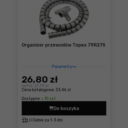
Organizer przewodów Topex 79R275
Parametry
26
,80 zł
netto:
21,79 zł
Cena katalogowa:
33,46 zł
Dostępne:
> 10 szt.
Do koszyka
Organizer przewodów Topex
U Ciebie za
1-3 dni