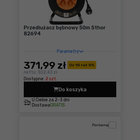
Przedłużacz bębnowy 50m Sthor
82694
Parametry
371
,99 zł
Do
10 rat 0
%
netto:
302,43 zł
Dostępne:
2 szt.
Do koszyka
Przedłużacz bębnowy 50m S
U Ciebie za
2-3 dni
Dostawa
GRATIS
Porównaj