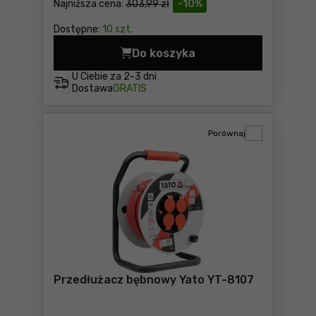
Najniższa cena:
303,99 zł
-10%
Dostępne:
10 szt.
Do koszyka
Przedłużacz bębnowy H05R
U Ciebie za
2-3 dni
Dostawa
GRATIS
Porównaj
Przedłużacz bębnowy Yato YT-8107