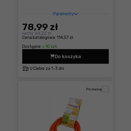
Parametry
78
,99 zł
netto:
64,22 zł
Cena katalogowa:
114,57 zł
Dostępne:
> 10 szt.
Do koszyka
Przedłużacz pojedynczy Sc
U Ciebie za
1-3 dni
Porównaj