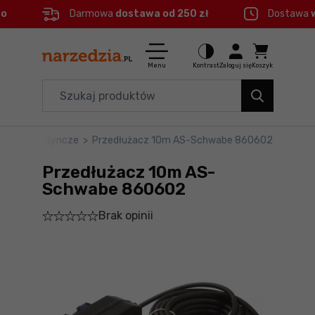
eo
Darmowa
dostawa od 250 zł
Dostawa
Ctrl
M
Elektronarzędzia
Menu główne
Menu
Kontrast
Zaloguj się
Koszyk
Dom i ogród
Informacje o produkcie
Organizery i transport
żacze pojedyncze
>
Przedłużacz 10m AS-Schwabe 860602
Do koszyka
Narzędzia
Przedłużacz 10m AS-
Szczegółowe informacje
Akcesoria
Schwabe 860602
Brak opinii
BHP
Stopka
Branże
Mapa strony
Okazje