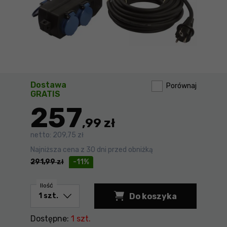
Dostawa
Porównaj
GRATIS
257
,99 zł
netto:
209,75 zł
Najniższa cena z 30 dni przed obniżką
291,99
zł
-11%
Ilość
Do koszyka
Dostępne:
1 szt.