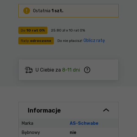
Ostatnia
1 szt.
Do
10 rat 0%
25.80 zł x 10 rat 0%
Oblicz ratę
Raty
odroczone
Do nie płacisz!
U Ciebie za
8-11 dni
Informacje
Marka
AS-Schwabe
Bębnowy
nie