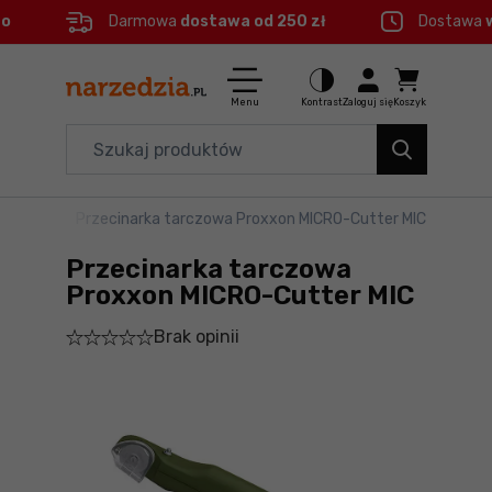
eo
Darmowa
dostawa od 250 zł
Dostawa
Ctrl
M
Elektronarzędzia
Menu główne
Menu
Kontrast
Zaloguj się
Koszyk
Dom i ogród
Informacje o produkcie
Organizery i transport
elarskie
>
Przecinarka tarczowa Proxxon MICRO-Cutter MIC
Do koszyka
Narzędzia
Przecinarka tarczowa
Szczegółowe informacje
Akcesoria
Proxxon MICRO-Cutter MIC
Brak opinii
BHP
Stopka
Branże
Mapa strony
Okazje