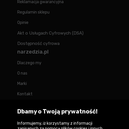
Reklamacja gwarancyjna
Regulamin sklepu
Opinie
Akt o Usługach Cyfrowych (DSA)
Dostępność cyfrowa
narzedzia.pl
Dlaczego my
O nas
Marki
Kontakt
Blog
Dbamy o Twoją prywatność!
Forum
Informujemy, iż korzystamy z informacji
zapisanych za pomocą plików cookies i innych