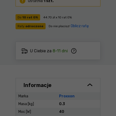
Ostatnia
1 szt.
Do
10 rat 0%
44.70 zł x 10 rat 0%
Oblicz ratę
Raty
odroczone
Do nie płacisz!
U Ciebie za
8-11 dni
Informacje
Marka
Proxxon
Masa [kg]
0.3
Moc [W]
40