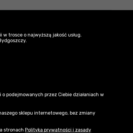
yprzedaż 2025
i w trosce o najwyższą jakość usług.
 Bydgoszczy.
narzedzia.pl
Dlaczego my
ji o podejmowanych przez Ciebie działaniach w
O nas
 naszego sklepu internetowego, bez zmiany
Marki
Kontakt
na stronach
Polityka prywatności i zasady