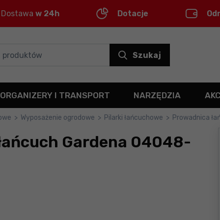
Dostawa
w 24h
Dotacje
Od
Szukaj
ORGANIZERY I TRANSPORT
NARZĘDZIA
AK
kowe
>
Wyposażenie ogrodowe
>
Pilarki łańcuchowe
>
Prowadnica ła
 łańcuch Gardena 04048-