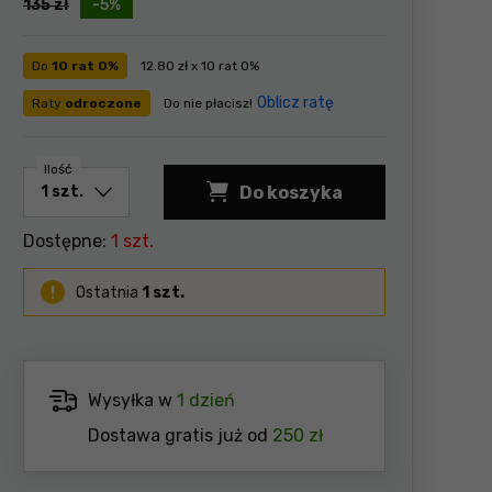
135
zł
-5%
Do
10 rat 0%
12.80 zł x 10 rat 0%
Oblicz ratę
Raty
odroczone
Do nie płacisz!
Ilość
Do koszyka
Dostępne:
1 szt.
Ostatnia
1 szt.
Wysyłka w
1 dzień
Dostawa gratis już od
250 zł