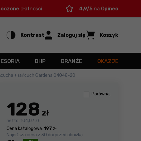
roczone
płatności
4,9/5
na
Opineo
Kontrast
Zaloguj się
Koszyk
CESORIA
BHP
BRANŻE
OKAZJE
ńcucha + łańcuch Gardena 04048-20
Porównaj
128
zł
netto:
104,07 zł
Cena katalogowa:
197
zł
Najniższa cena z 30 dni przed obniżką