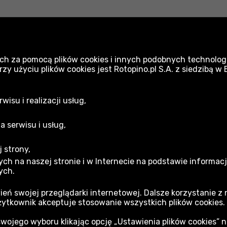
Wyposażenie dodatkowe Gardena
W
ch za pomocą plików cookies i innych podobnych technologi
 użyciu plików cookies jest Rotopino.pl S.A. z siedzibą w
Elektronarzędzia - akcesoria i osprzęt Gardena
isu i realizacji usług,
a serwisu i usług,
 strony,
acja gwarancyjna
ch na naszej stronie i w Internecie na podstawie informac
ych.
min sklepu
ień swojej przeglądarki internetowej. Dalsze korzystanie z
żytkownik akceptuje stosowanie wszystkich plików cookies.
Usługach Cyfrowych (DSA)
jego wyboru klikając opcję „Ustawienia plików cookies” 