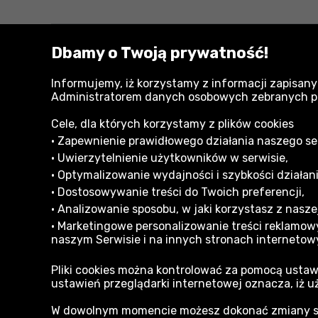
Dbamy o Twoją prywatność!
Zobacz również:
Akcesoria i osprzęt do narzędzi ogrodowych
Informujemy, iż korzystamy z informacji zapisany
Gardena
Administratorem danych osobowych zebranych przy
Cele, dla których korzystamy z plików cookies
• Zapewnienie prawidłowego działania naszego serw
• Uwierzytelnienie użytkowników w serwisie,
• Optymalizowanie wydajności i szybkości działani
• Dostosowywanie treści do Twoich preferencji,
Informacje dla Klienta
• Analizowanie sposobu, w jaki korzystasz z naszej
Formy płatności
Reklam
• Marketingowe personalizowanie treści reklamowy
naszym Serwisie i na innych stronach internetow
Zakupy na raty
Regula
Pliki cookies można kontrolować za pomocą ustaw
Dostawa - koszt i opcje
Opinie
ustawień przeglądarki internetowej oznacza, iż u
Sprawdź status zamówienia
Akt o 
W dowolnym momencie możesz dokonać zmiany swo