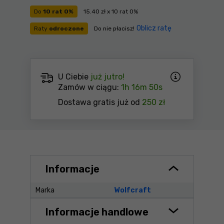
Do
10 rat 0%
15.40 zł x 10 rat 0%
Oblicz ratę
Raty
odroczone
Do nie płacisz!
U Ciebie
już jutro!
Zamów w ciągu:
1h 16m 49s
Dostawa gratis już od
250 zł
Informacje
Marka
Wolfcraft
Informacje handlowe