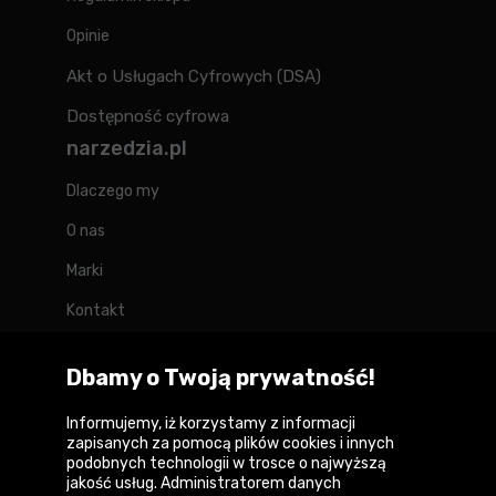
Opinie
Akt o Usługach Cyfrowych (DSA)
Dostępność cyfrowa
narzedzia.pl
Dlaczego my
O nas
Marki
Kontakt
Blog
Dbamy o Twoją prywatność!
Forum
Informujemy, iż korzystamy z informacji
zapisanych za pomocą plików cookies i innych
podobnych technologii w trosce o najwyższą
jakość usług. Administratorem danych
Copyright © 2026