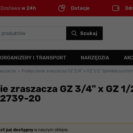
Dostawa
w 24h
Dotacje
Od
Szukaj
ORGANIZERY I TRANSPORT
NARZĘDZIA
AK
zraszacze
>
Podłączenie zraszacza GZ 3/4" x GZ 1/2" Sprinklersyst
e zraszacza GZ 3/4" x GZ 1/
02739-20
est już dostępny
w naszym sklepie.