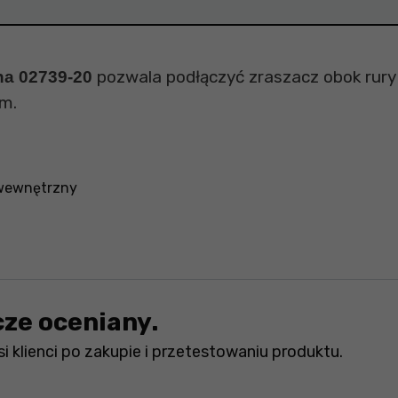
pozwala podłączyć zraszacz obok rury
na 02739-20
ym.
 wewnętrzny
cze oceniany.
i klienci po zakupie i przetestowaniu produktu.