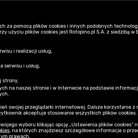
ch za pomocą plików cookies i innych podobnych technologi
 użyciu plików cookies jest Rotopino.pl S.A. z siedzibą w
Nawadnianie Gardena
D
isu i realizacji usług,
a serwisu i usług,
 strony,
acja gwarancyjna
ch na naszej stronie i w Internecie na podstawie informac
ych.
min sklepu
ień swojej przeglądarki internetowej. Dalsze korzystanie z
żytkownik akceptuje stosowanie wszystkich plików cookies.
Usługach Cyfrowych (DSA)
jego wyboru klikając opcję „Ustawienia plików cookies” 
okies
, na których znajdziesz szczegółowe informacje o pr
pność cyfrowa
tym prawach.