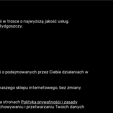
i w trosce o najwyższą jakość usług.
 Bydgoszczy.
om i ogród Gardena
narzedzia.pl
Dlaczego my
ji o podejmowanych przez Ciebie działaniach w
O nas
 naszego sklepu internetowego, bez zmiany
Marki
Kontakt
na stronach
Polityka prywatności i zasady
zechowywaniu i przetwarzaniu Twoich danych
Blog