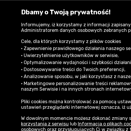
Dbamy o Twoją prywatność!
Zobacz również:
Informujemy, iż korzystamy z informacji zapisany
Administratorem danych osobowych zebranych przy
Pistolety i zraszacze Gardena
Cele, dla których korzystamy z plików cookies
• Zapewnienie prawidłowego działania naszego serw
• Uwierzytelnienie użytkowników w serwisie,
• Optymalizowanie wydajności i szybkości działani
• Dostosowywanie treści do Twoich preferencji,
Informacje dla Klienta
• Analizowanie sposobu, w jaki korzystasz z naszej
Formy płatności
Reklam
• Marketingowe personalizowanie treści reklamowy
naszym Serwisie i na innych stronach internetow
Zakupy na raty
Regula
Pliki cookies można kontrolować za pomocą ustaw
Dostawa - koszt i opcje
Opinie
ustawień przeglądarki internetowej oznacza, iż u
Sprawdź status zamówienia
Akt o 
W dowolnym momencie możesz dokonać zmiany swo
korzystania z serwisu
lub
Informacja o plikach co
FAQ
Dostę
osobowych oraz przysługujących Ci w związku z 