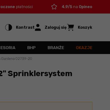
roczone
płatności
4,9/5
na
Opineo
Kontrast
Zaloguj się
Koszyk
CESORIA
BHP
BRANŻE
OKAZJE
em Gardena 02739-20
2" Sprinklersystem