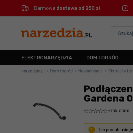
Darmowa
dostawa od 250 zł
Control
M
Menu główne
Informacje o produkcie
ELEKTRONARZĘDZIA
DOM I OGRÓD
Szczegółowe informacje
narzedzia.pl
>
Dom i ogród
>
Nawadnianie
>
Pistolety i 
Stopka
Podłączeni
Gardena 
Mapa strony
Brak opinii
Ten produkt
nie j