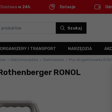
Dostawa
w 24h
Dotacje
Od
Szukaj
ORGANIZERY I TRANSPORT
NARZĘDZIA
AK
kowe
>
Elektronarzędzia
>
Gwintownice
>
Płyn do gwintowania 5l R
 Rothenberger RONOL