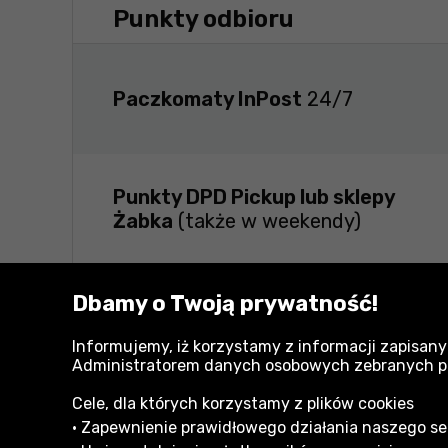
Punkty odbioru
Paczkomaty InPost
24/7
Punkty DPD Pickup lub sklepy
Żabka
(także w weekendy)
Dbamy o Twoją prywatność!
Zapewniamy, że wysyłane przez nas przes
odpowiednio zabezpieczone na czas tran
Informujemy, iż korzystamy z informacji zapisany
Administratorem danych osobowych zebranych przy
Cele, dla których korzystamy z plików cookies
• Zapewnienie prawidłowego działania naszego serw