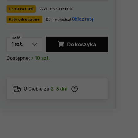
Do
10 rat 0%
27.60 zł x 10 rat 0%
Oblicz ratę
Raty
odroczone
Do nie płacisz!
Ilość
Do koszyka
Dostępne:
> 10 szt.
U Ciebie za
2-3 dni