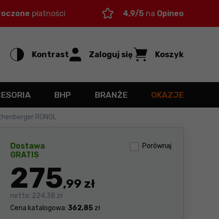
roczone
płatności
4,9/5
na
Opineo
Kontrast
Zaloguj się
Koszyk
CESORIA
BHP
BRANŻE
OKAZJE
othenberger RONOL
Dostawa
Porównaj
GRATIS
275
,99 zł
netto:
224,38 zł
Cena katalogowa:
362,85
zł