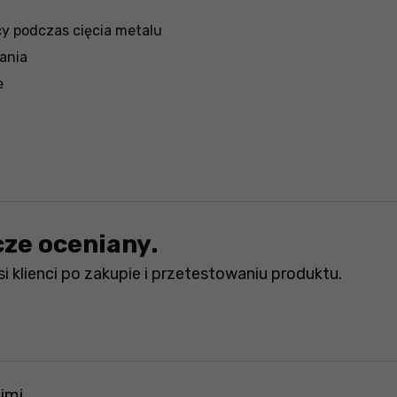
y podczas cięcia metalu
ania
e
cze oceniany.
i klienci po zakupie i przetestowaniu produktu.
jmi.