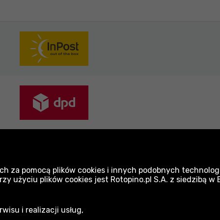
yłki pakowane są z najwyższą dbałością. Dokład
sportu.
ch za pomocą plików cookies i innych podobnych technologi
 użyciu plików cookies jest Rotopino.pl S.A. z siedzibą w
isu i realizacji usług,