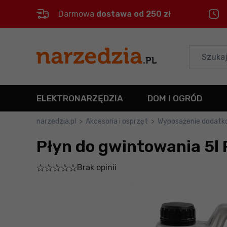
Darmowa
dostawa od 250 zł
Control
M
Menu główne
Informacje o produkcie
ELEKTRONARZĘDZIA
DOM I OGRÓD
Do koszyka
narzedzia.pl
>
Akcesoria i osprzęt
>
Wyposażenie dodat
Płyn do gwintowania 5l
Szczegółowe informacje
Brak opinii
Stopka
Mapa strony