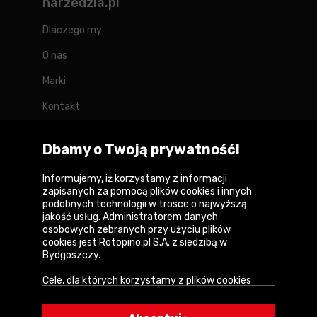
narzedzia.pl
Dlaczego my
O nas
Marki
Kontakt
Blog
Dbamy o Twoją prywatność!
Forum
Informujemy, iż korzystamy z informacji
zapisanych za pomocą plików cookies i innych
podobnych technologii w trosce o najwyższą
jakość usług. Administratorem danych
Copyright © 2026
osobowych zebranych przy użyciu plików
cookies jest Rotopino.pl S.A. z siedzibą w
Polityka prywatności i zasady korzystania z
Bydgoszczy.
serwisu
Cele, dla których korzystamy z plików cookies
Informacja o plikach cookies
• Zapewnienie prawidłowego działania naszego
serwisu i realizacji usług,
Mapa witryny