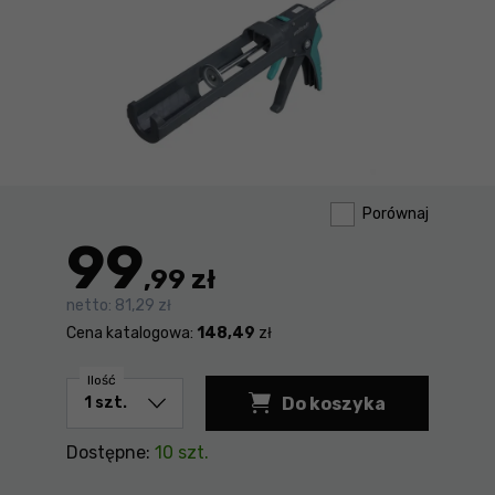
Porównaj
99
,99 zł
netto:
81,29 zł
Cena katalogowa:
148,49
zł
Ilość
Do koszyka
Pistolet do mas usz
Dostępne:
10 szt.