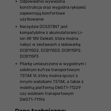
Odpowiednio wyważona
konstrukcja oraz wygodna rękojeść
zapewniają komfortowe
użytkowanie
Narzędzie DCS373NT jest
kompatybilne z akumulatorami Li-
Ion XR 18V DeWalt, które można
nabyć w zestawach z ładowarką:
DCB115D2, DCB115D3, DCB115P2,
DCB115P3
Pilarkę umieszczono w wygodnym i
solidnym kufrze transportowym
TSTAK VI, który można łączyć z
innymi walizkami TSTAK, a także z
mobilną platformą DWST1-71229
czy wózkiem transportowym
DWST1-71196