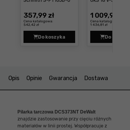
Schmith S-PT165B-0
GKS 18 V-57 G (sol
357
,99 zł
1 009
,99 zł
Cena katalogowa:
Cena katalogowa:
542,42 zł
1 436,81 zł
Do koszyka
Do koszyk
Pilarka tarczowa Schmith S-PT16
Pilar
Opis
Opinie
Gwarancja
Dostawa
Pilarka tarczowa DCS373NT DeWalt
znajdzie zastosowanie przy cięciu różnych
materiałów w linii prostej. Współpracuje z