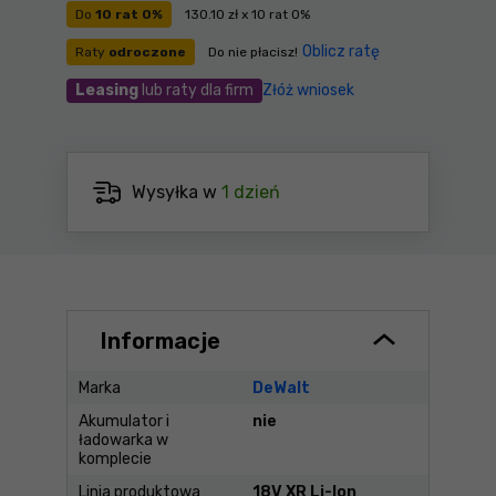
Do
10 rat 0%
130.10 zł x 10 rat 0%
Oblicz ratę
Raty
odroczone
Do nie płacisz!
Leasing
lub raty dla firm
Złóż wniosek
Wysyłka w
1 dzień
Informacje
Marka
DeWalt
Akumulator i
nie
ładowarka w
komplecie
Linia produktowa
18V XR Li-Ion