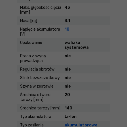
Maks. głębokość cięcia
43
[mm]
Masa [kg]
3.1
Napięcie akumulatora
18
[V]
Opakowanie
walizka
systemowa
Praca z szyną
nie
prowadzącą
Regulacja obrotów
nie
Silnik bezszczotkowy
nie
Szyna w zestawie
nie
Średnica otworu
20
tarczy [mm]
Średnica tarczy [mm]
140
Typ akumulatora
Li-Ion
Typ zasilania
akumulatorowe