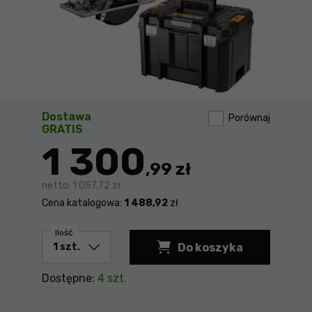
Dostawa
Porównaj
GRATIS
1 300
,99 zł
netto:
1 057,72 zł
Cena katalogowa:
1 488,92
zł
Ilość
Do koszyka
Pilarka tarczowa D
Dostępne:
4 szt.