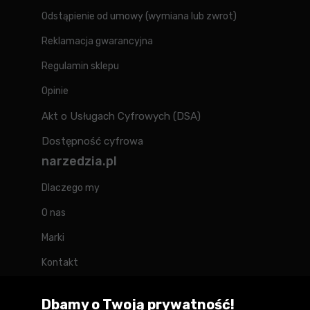
Odstąpienie od umowy (wymiana lub zwrot)
Reklamacja gwarancyjna
Regulamin sklepu
Opinie
Akt o Usługach Cyfrowych (DSA)
Dostępność cyfrowa
narzedzia.pl
Dlaczego my
O nas
Marki
Kontakt
Blog
Dbamy o Twoją prywatność!